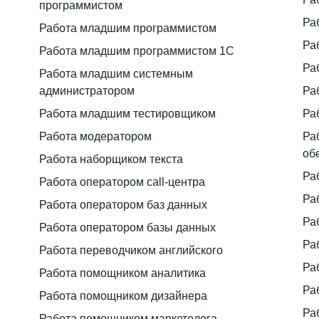
программистом
Ра
Работа младшим программистом
Ра
Работа младшим программистом 1С
Ра
Работа младшим системным
администратором
Ра
Работа младшим тестировщиком
Ра
Работа модератором
Ра
об
Работа наборщиком текста
Ра
Работа оператором call-центра
Ра
Работа оператором баз данных
Ра
Работа оператором базы данных
Ра
Работа переводчиком английского
Ра
Работа помощником аналитика
Ра
Работа помощником дизайнера
Ра
Работа помощником маркетолога