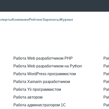
сперты
Компании
Рейтинг
Зарплаты
Журнал
Работа Web разработчиком PHP
Ра
Работа Web разработчиком на Python
Ра
Работа WordPress программистом
Ра
Работа Xamarin разработчиком
Ра
Работа Yii программистом
Ра
Работа автором
Ра
Работа администратором 1С
Ра