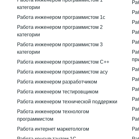
Ра
категории
Ра
Работа инженером программистом 1с
Ра
Работа инженером программистом 2
Ра
категории
Ра
Работа инженером программистом 3
категории
Ра
пр
Работа инженером программистом C++
Ра
Работа инженером программистом асу
Ра
Работа инженером разработчиком
Ра
Работа инженером тестировщиком
Ра
Работа инженером технической поддержки
Ра
Работа инженером технологом
программистом
Ра
Работа интернет маркетологом
Ра
Работа консультантом 1С
Ра