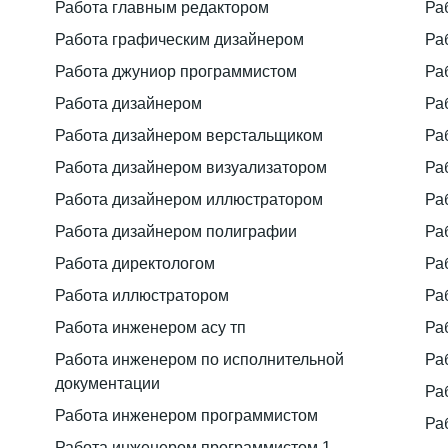
Работа главным редактором
Ра
Работа графическим дизайнером
Ра
Работа джуниор программистом
Ра
Работа дизайнером
Ра
Работа дизайнером верстальщиком
Ра
Работа дизайнером визуализатором
Ра
Работа дизайнером иллюстратором
Ра
Работа дизайнером полиграфии
Ра
Работа директологом
Ра
Работа иллюстратором
Ра
Работа инженером асу тп
Ра
Работа инженером по исполнительной
Ра
документации
Ра
Работа инженером программистом
Ра
Работа инженером программистом 1