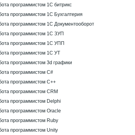
бота программистом 1С битрикс
бота программистом 1С Бухгалтерия
бота программистом 1С Документооборот
бота программистом 1С ЗУП
бота программистом 1С УПП
бота программистом 1С УТ
бота программистом 3d графики
бота программистом C#
бота программистом C++
бота программистом CRM
бота программистом Delphi
бота программистом Oracle
бота программистом Ruby
бота программистом Unity