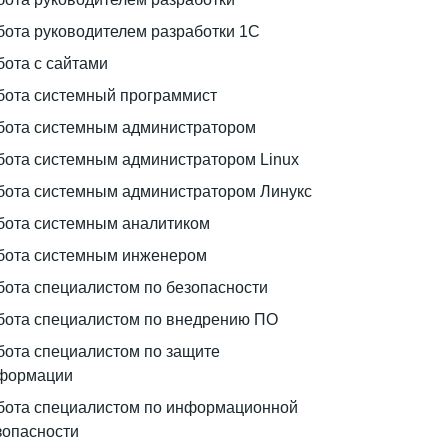
бота руководителем разработки 1С
бота с сайтами
бота системный программист
бота системным администратором
бота системным администратором Linux
бота системным администратором Линукс
бота системным аналитиком
бота системным инженером
бота специалистом по безопасности
бота специалистом по внедрению ПО
бота специалистом по защите
формации
бота специалистом по информационной
зопасности