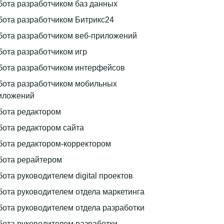
бота разработчиком баз данных
бота разработчиком Битрикс24
бота разработчиком веб-приложений
бота разработчиком игр
бота разработчиком интерфейсов
бота разработчиком мобильных
иложений
бота редактором
бота редактором сайта
бота редактором-корректором
бота рерайтером
бота руководителем digital проектов
бота руководителем отдела маркетинга
бота руководителем отдела разработки
бота руководителем разработки