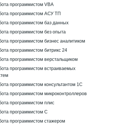
бота программистом VBA
бота программистом АСУ ТП
бота программистом баз данных
бота программистом без опыта
бота программистом бизнес аналитиком
бота программистом битрикс 24
бота программистом верстальщиком
бота программистом встраиваемых
стем
бота программистом консультантом 1С
бота программистом микроконтроллеров
бота программистом плис
бота программистом С
бота программистом стажером