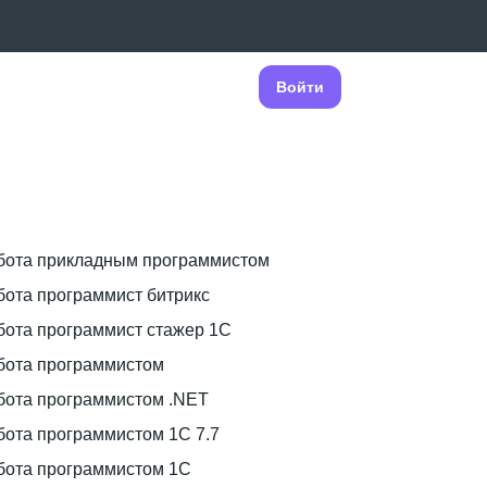
Войти
бота прикладным программистом
бота программист битрикс
бота программист стажер 1С
бота программистом
бота программистом .NET
бота программистом 1C 7.7
бота программистом 1С