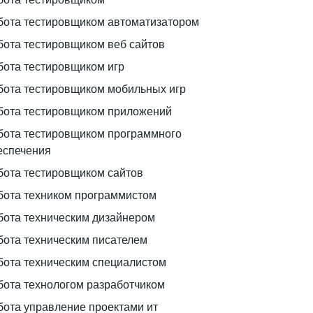
бота тестировщиком автоматизатором
бота тестировщиком веб сайтов
бота тестировщиком игр
бота тестировщиком мобильных игр
бота тестировщиком приложений
бота тестировщиком программного
еспечения
бота тестировщиком сайтов
бота техником программистом
бота техническим дизайнером
бота техническим писателем
бота техническим специалистом
бота технологом разработчиком
бота управление проектами ит