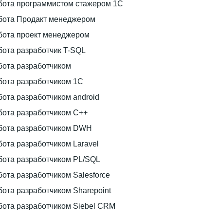
бота программистом стажером 1С
бота Продакт менеджером
бота проект менеджером
бота разработчик T-SQL
бота разработчиком
бота разработчиком 1С
бота разработчиком android
бота разработчиком C++
бота разработчиком DWH
бота разработчиком Laravel
бота разработчиком PL/SQL
бота разработчиком Salesforce
бота разработчиком Sharepoint
бота разработчиком Siebel CRM