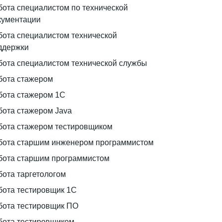
бота специалистом по технической
кументации
бота специалистом технической
ддержки
бота специалистом технической службы
бота стажером
бота стажером 1С
бота стажером Java
бота стажером тестировщиком
бота старшим инженером программистом
бота старшим программистом
бота таргетологом
бота тестировщик 1С
бота тестировщик ПО
бота тестировщиком