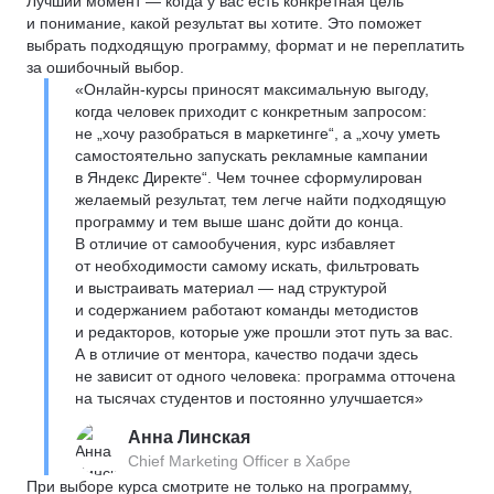
Лучший момент — когда у вас есть конкретная цель
и понимание, какой результат вы хотите. Это поможет
выбрать подходящую программу, формат и не переплатить
за ошибочный выбор.
«Онлайн-курсы приносят максимальную выгоду,
когда человек приходит с конкретным запросом:
не „хочу разобраться в маркетинге“, а „хочу уметь
самостоятельно запускать рекламные кампании
в Яндекс Директе“. Чем точнее сформулирован
желаемый результат, тем легче найти подходящую
программу и тем выше шанс дойти до конца.
В отличие от самообучения, курс избавляет
от необходимости самому искать, фильтровать
и выстраивать материал — над структурой
и содержанием работают команды методистов
и редакторов, которые уже прошли этот путь за вас.
А в отличие от ментора, качество подачи здесь
не зависит от одного человека: программа отточена
на тысячах студентов и постоянно улучшается»
Анна Линская
Chief Marketing Officer в Хабре
При выборе курса смотрите не только на программу,