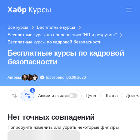
Все курсы
Бесплатные курсы
Бесплатные курсы по направлению "HR и рекрутинг"
Бесплатные курсы по кадровой безопасности
Бесплатные курсы по кадровой
безопасности
Проверено
Авторы
06.08.2026
1
Акции и скидки
Цена
Школа
Длител
Нет точных совпадений
Попробуйте изменить или убрать некоторые фильтры