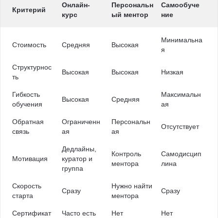
Онлайн-
Персональн
Самообуче
Критерий
курс
ый ментор
ние
Минимальна
Стоимость
Средняя
Высокая
я
Структурнос
Высокая
Высокая
Низкая
ть
Гибкость
Максимальн
Высокая
Средняя
обучения
ая
Обратная
Ограниченн
Персональн
Отсутствует
связь
ая
ая
Дедлайны,
Контроль
Самодисцип
Мотивация
куратор и
ментора
лина
группа
Скорость
Нужно найти
Сразу
Сразу
старта
ментора
Сертификат
Часто есть
Нет
Нет