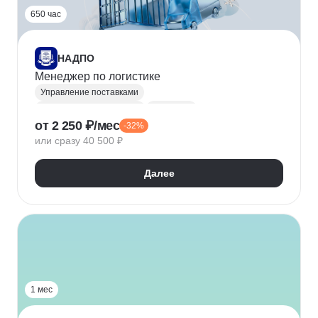
650 час
НАДПО
Менеджер по логистике
Управление поставками
Транспортная логистика
Логистика
от 2 250 ₽/мес
-32%
Стратегическое управление
или сразу 40 500 ₽
Управление запасами
Управление затратами
Далее
1 мес