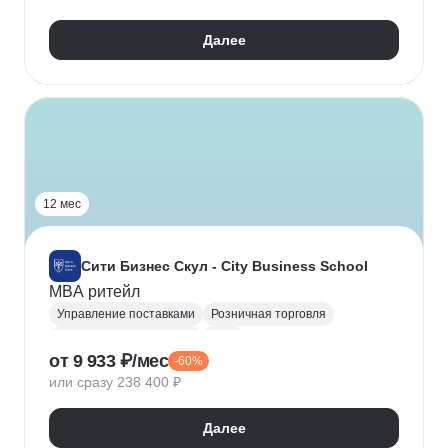
Далее
12 мес
Сити Бизнес Скул - City Business School
MBA ритейл
Управление поставками
Розничная торговля
Менеджмент в торговле
MBA
от 9 933 ₽/мес
-60%
Маркетинговая стратегия
или сразу 238 400 ₽
Управление продажами
Управление продуктом
Ценообразование
Аналитика данных
Далее
Логистика
Операционный менеджмент