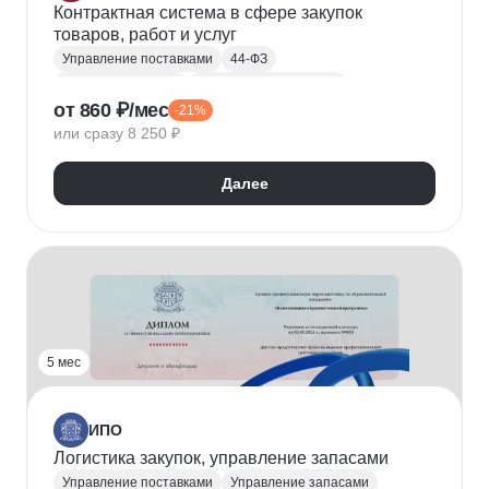
Контрактная система в сфере закупок
товаров, работ и услуг
Управление поставками
44-ФЗ
Закупки и тендеры
Управление закупками
от 860 ₽/мес
-21%
Управление рисками
или сразу 8 250 ₽
Далее
5 мес
ИПО
Логистика закупок, управление запасами
Управление поставками
Управление запасами