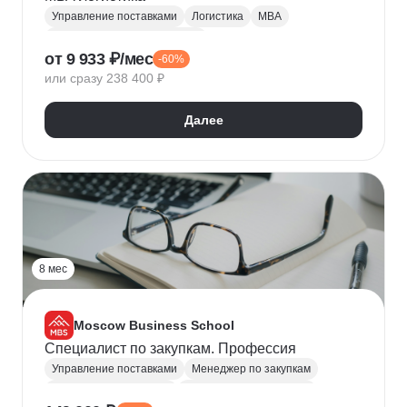
Управление поставками
Логистика
MBA
Операционный менеджмент
от 9 933 ₽/мес
-60%
Управление бизнес-процессами
Планирование
или сразу 238 400 ₽
Прогнозирование
Финансовый менеджмент
Управление затратами
Управление рисками
Далее
Аналитика данных
Управление проектами
Стратегическое управление
Таможенное оформление
Внешнеэкономическая деятельность (ВЭД)
ВЭД-логистика
8 мес
Moscow Business School
Специалист по закупкам. Профессия
Управление поставками
Менеджер по закупкам
Управление закупками
Работа с поставщиками