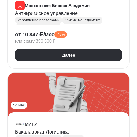
Московская Бизнес Академия
Антикризисное управление
Управление поставками
Кризис-менеджмент
Управление командами
от 10 847 ₽/мес
-45%
Финансовый менеджмент
или сразу 390 500 ₽
Управление продажами
Управление бизнесом
MBA
Управление компанией
Далее
Управление проектами
Адаптация персонала
Управление качеством
54 мес
МИТУ
Бакалавриат Логистика