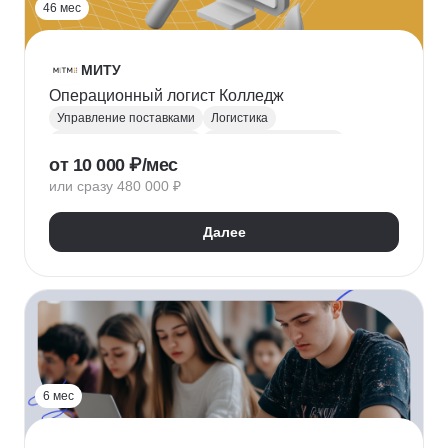
46 мес
МИТУ
Операционный логист Колледж
Управление поставками
Логистика
Работа с поставщиками
Управление запасами
от 10 000 ₽/мес
Таможенное оформление
или сразу 480 000 ₽
Внешнеэкономическая деятельность (ВЭД)
ВЭД-логистика
Складская логистика
Далее
Транспортная логистика
6 мес