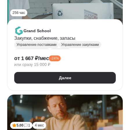
256 час
Grand School
Закупки, снабжение, запасы
Управление поставками
Управление закупками
Закупки и тендеры
Логистика
от 1 667 ₽/мес
-24%
Управление запасами
или сразу 15 000 ₽
Далее
5.00
1
4 мес