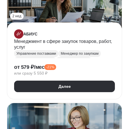
2 нед
АБИУС
Менеджмент в сфере закупок товаров, работ,
услуг
Управление поставками
Менеджер по закупкам
Управление закупками
Закупки и тендеры
от 579 ₽/мес
-21%
Управление бизнес-процессами
или сразу 5 550 ₽
Управление рисками
223-ФЗ
Далее