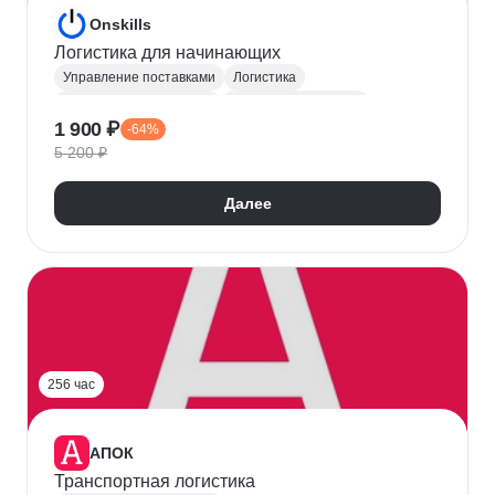
Onskills
Логистика для начинающих
Управление поставками
Логистика
Управление командами
Управление рисками
1 900 ₽
-64%
Agile
Планирование
Работа в команде
5 200 ₽
Разработка бизнес-стратегии
Управление изменениями
Далее
Управление проектами
Бюджетирование
Транспортная логистика
256 час
АПОК
Транспортная логистика