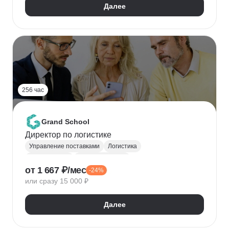
Далее
256 час
Grand School
Директор по логистике
Управление поставками
Логистика
Руководитель
Топ менеджмент
от 1 667 ₽/мес
-24%
Управление запасами
или сразу 15 000 ₽
Далее