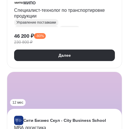
МИПО
Специалист-технолог по транспортировке
продукции
Управление поставками
Транспортная логистика
Логистика
46 200 ₽
-80%
Складская логистика
230 800 ₽
Далее
12 мес
Сити Бизнес Скул - City Business School
МВА логистика