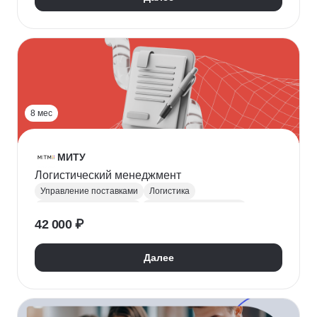
8 мес
МИТУ
Логистический менеджмент
Управление поставками
Логистика
Оптимизация издержек
Управление затратами
42 000 ₽
Транспортная логистика
Складская логистика
Далее