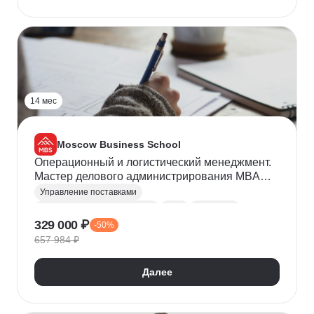
Управление клиентским сервисом
Финансовый менеджмент
Планирование
Управление проектами
14 мес
Moscow Business School
Операционный и логистический менеджмент.
Мастер делового администрирования MBA
Professional
Управление поставками
Операционный менеджмент
MBA
Логистика
329 000 ₽
-50%
Маркетинговая стратегия
657 984 ₽
Финансовый менеджмент
Юридические аспекты бизнеса
Далее
Бережливое производство
Маркетинговые исследования
Бизнес-планирование