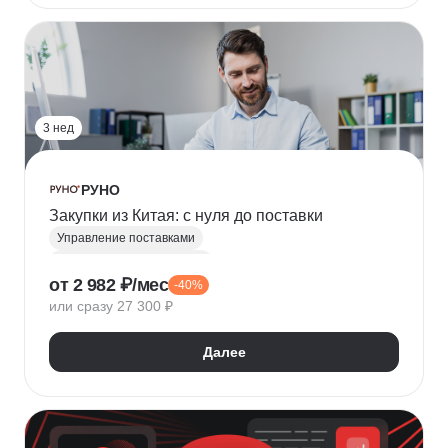
3 нед
РУНО
Закупки из Китая: с нуля до поставки
Управление поставками
Таможенное оформление
от 2 982 ₽/мес
-40%
Таможенный декларант
ВЭД-логистика
или сразу 27 300 ₽
Работа с поставщиками
Управление закупками
Ведение переговоров
Далее
Внешнеэкономическая деятельность (ВЭД)