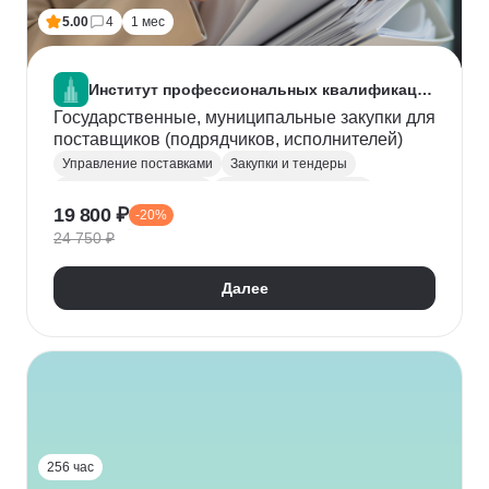
5.00
4
1 мес
Институт профессиональных квалификаций
Государственные, муниципальные закупки для
поставщиков (подрядчиков, исполнителей)
Управление поставками
Закупки и тендеры
Управление закупками
Менеджер по закупкам
19 800 ₽
-20%
Юридические аспекты бизнеса
24 750 ₽
Государственное и муниципальное управление (ГМУ)
223-ФЗ
44-ФЗ
Далее
256 час