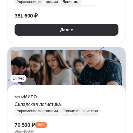
Управление поставками
Логистика
Стратегическое управление
ВЭД-логистика
381 600 ₽
Работа с поставщиками
Транспортная логистика
Далее
14 мес
МИПО
Складская логистика
Управление поставками
Складская логистика
Логистика
Управление качеством
1С:Склад
70 500 ₽
-80%
Складской учет
352 400 ₽