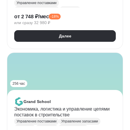
Управление поставками
Транспортная логистика
Логистика
от 2 748 ₽/мес
-18%
ВЭД-логистика
или сразу 32 980 ₽
Далее
256 час
Grand School
Экономика, логистика и управление цепями
поставок в строительстве
Управление поставками
Управление запасами
Логистика
Экономика
Строительство