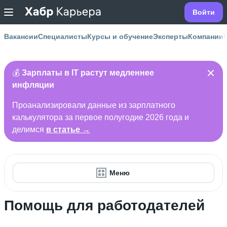
Войти
Вакансии
Специалисты
Курсы и обучение
Эксперты
Компании
💰
Зарплаты в IT растут медленнее
инфляции
Проанализировали данные из зарплатного
калькулятора за первое полугодие 2026 года и
делимся
в статье →
Меню
Помощь для работодателей