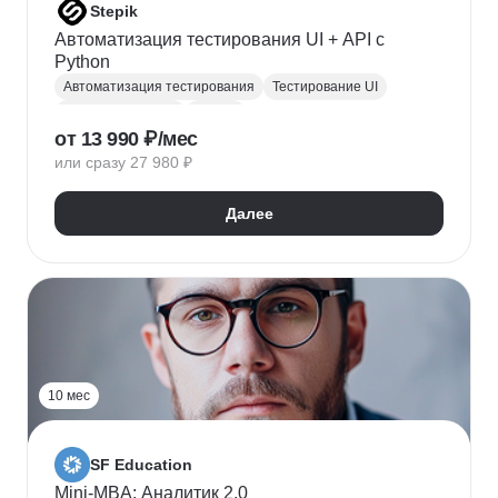
Stepik
Автоматизация тестирования UI + API с
Python
Автоматизация тестирования
Тестирование UI
Тестирование API
Python
от 13 990 ₽/мес
Инженер по автоматизации тестирования
или сразу 27 980 ₽
Тестирование
QA
Playwright
Allure
Pytest
HTTPX
Pydantic
Далее
10 мес
SF Education
Mini-MBA: Аналитик 2.0