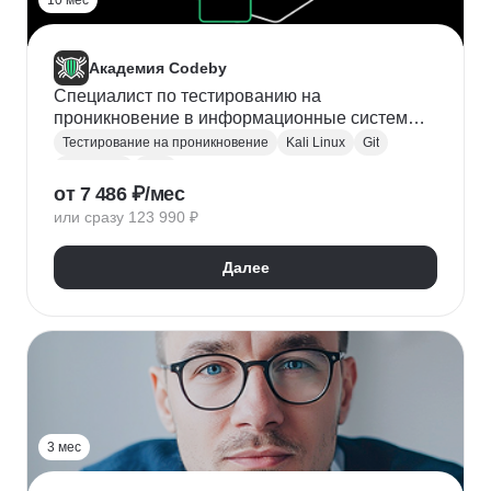
10 мес
Академия Codeby
Специалист по тестированию на
проникновение в информационные системы
(Профессия Пентестер)
Тестирование на проникновение
Kali Linux
Git
JavaScript
SQL
от 7 486 ₽/мес
Информационная безопасность
Powershell
или сразу 123 990 ₽
Wireshark
Metasploitable
Далее
3 мес