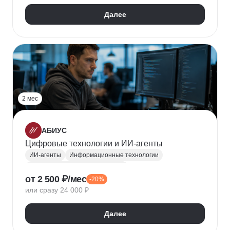
Далее
2 мес
АБИУС
Цифровые технологии и ИИ-агенты
ИИ-агенты
Информационные технологии
Обработка естественного языка
от 2 500 ₽/мес
-20%
Нейронные сети
RAG
или сразу 24 000 ₽
Далее