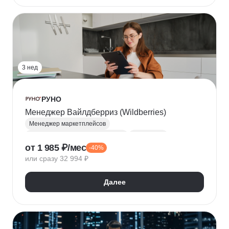
3 нед
РУНО
Менеджер Вайлдберриз (Wildberries)
Менеджер маркетплейсов
Продвижение на маркетплейсах
Wildberries
от 1 985 ₽/мес
-40%
Ценообразование
Юнит-экономика
или сразу 32 994 ₽
Далее