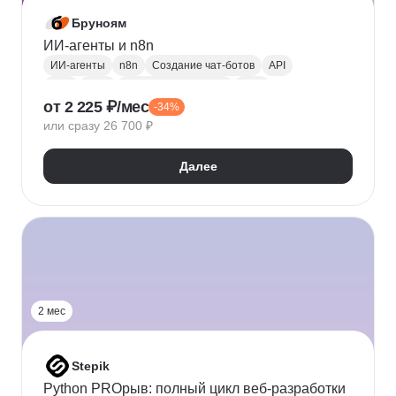
Бруноям
ИИ-агенты и n8n
ИИ-агенты
n8n
Создание чат-ботов
API
LLM
MCP
Промпт-инжиниринг
RAG
от 2 225 ₽/мес
-34%
Нейронные сети
Искусственный интеллект
или сразу 26 700 ₽
Далее
2 мес
Stepik
Python PROрыв: полный цикл веб-разработки