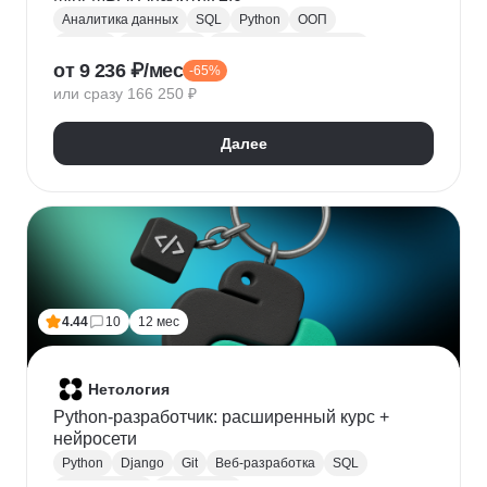
Аналитика данных
SQL
Python
ООП
Юкасса
Visual Basic
Финансовая аналитика
от 9 236 ₽/мес
-65%
Язык R
Power BI
Tableau
Microsoft Excel
или сразу 166 250 ₽
BPMN
NumPy
Pandas
Mini MBA
Trello
Финансовое моделирование
Юнит-экономика
Далее
Google Таблицы
Microsoft PowerPoint
Plotly
Seaborn
Power Query
4.44
10
12 мес
Нетология
Python-разработчик: расширенный курс +
нейросети
Python
Django
Git
Веб-разработка
SQL