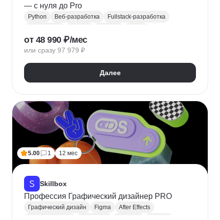
— с нуля до Pro
Python
Веб-разработка
Fullstack-разработка
Разработка
FastAPI
Pydantic
Pytest
от 48 990 ₽/мес
Модульное тестирование
HTML/CSS
Docker
или сразу 97 979 ₽
SQL
SQLite
PostgreSQL
Redis
ORM
SQLAlchemy
Django
Далее
5.00
1
12 мес
Skillbox
Профессия Графический дизайнер PRO
Графический дизайн
Figma
After Effects
Adobe Illustrator
Photoshop
InDesign
Blender