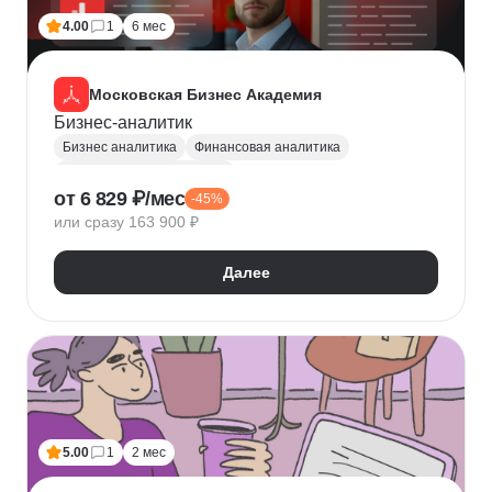
4.00
1
6 мес
Московская Бизнес Академия
Бизнес-аналитик
Бизнес аналитика
Финансовая аналитика
Маркетинговая аналитика
от 6 829 ₽/мес
-45%
Инвестиционная аналитика
или сразу 163 900 ₽
Аналитика для руководителей
Polymatica
Digital маркетинг
Agile
Далее
Цифровая трансформация бизнеса
Бизнес-моделирование
Планирование
Финансовое планирование
Lean
5.00
1
2 мес