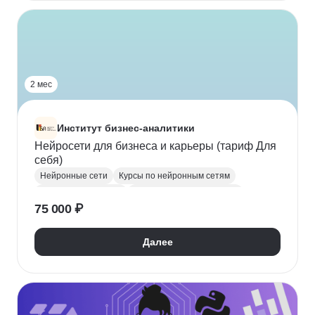
2 мес
Институт бизнес-аналитики
Нейросети для бизнеса и карьеры (тариф Для
себя)
Нейронные сети
Курсы по нейронным сетям
Промпт-инжиниринг
Искусственный интеллект
75 000 ₽
NLP
Обработка естественного языка
Аналитика данных
Дашборд
ChatGPT
Далее