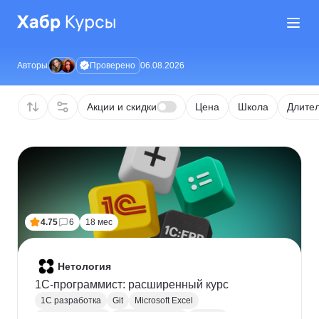
Проверено
Авторы
06.08.2026
Акции и скидки
Цена
Школа
Длител
4.75
6
18 мес
Нетология
1C-программист: расширенный курс
1С разработка
Git
Microsoft Excel
1С:Бухгалтерия
Google Таблицы
Eclipse