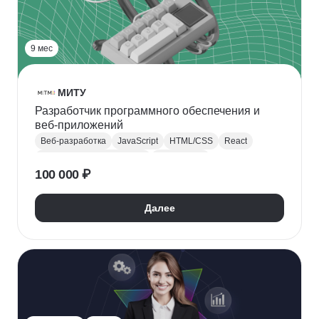
Дизайнер интерфейсов
Дизайн карточек для маркетплейсов
UX-исследования
Дизайн-концепция
9 мес
Композиция
Дизайн презентаций
Web Interface Design
МИТУ
Разработчик программного обеспечения и
веб-приложений
Веб-разработка
JavaScript
HTML/CSS
React
Разработка интерфейсов
Разработка
100 000 ₽
Backend-разработка
Тестирование
API
CI / CD
Далее