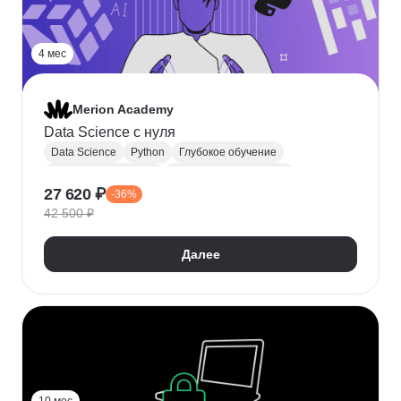
4 мес
Merion Academy
Data Science с нуля
Data Science
Python
Глубокое обучение
Машинное обучение
Компьютерное зрение
27 620 ₽
-36%
Нейронные сети
NumPy
Pandas
42 500 ₽
Аналитика данных
Далее