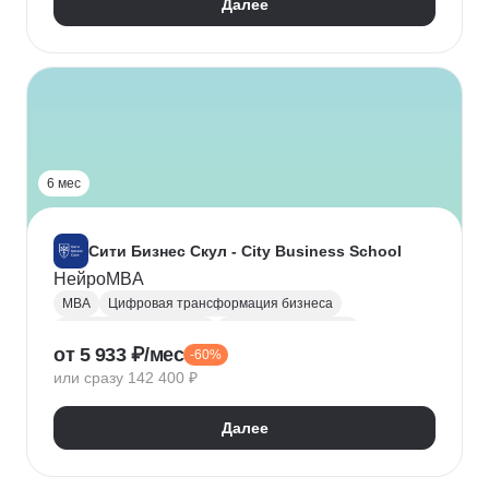
Далее
6 мес
Сити Бизнес Скул - City Business School
НейроMBA
MBA
Цифровая трансформация бизнеса
Управление проектами
Управление людьми
от 5 933 ₽/мес
-60%
Операционный менеджмент
или сразу 142 400 ₽
Финансовый менеджмент
Маркетинговая стратегия
Далее
Управление продажами
Анализ целевой аудитории
Управление бизнес-процессами