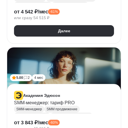
Промпт-инжиниринг
Создание контента
от 4 542 ₽/мес
-61%
Нейросети для творчества
или сразу 54 515 ₽
Искусственный интеллект
Далее
5.00
2
4 мес
Академия Эдюсон
SMM-менеджер: тариф PRO
SMM-менеджер
SMM продвижение
Реклама у блогеров
Управление контентом
от 3 843 ₽/мес
-60%
SMM-стратегия
Продвижение в Вконтакте