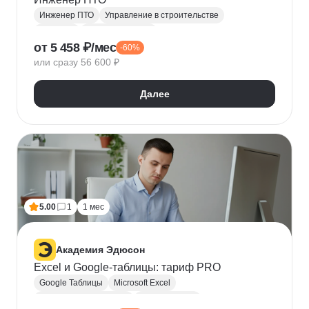
Инженер ПТО
Управление в строительстве
AutoCAD
BIM менеджмент
от 5 458 ₽/мес
-60%
Юридические аспекты бизнеса
или сразу 56 600 ₽
Ведение переговоров
Microsoft Excel
Управление людьми
ГОСТ
Сметное дело
Далее
Строительство
Проектная документация
BIM
5.00
1
1 мес
Академия Эдюсон
Excel и Google-таблицы: тариф PRO
Google Таблицы
Microsoft Excel
Excel для экономистов
Визуализация