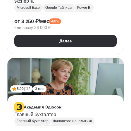
эксперта
Microsoft Excel
Google Таблицы
Power BI
Визуализация
Математическая статистика
от 3 250 ₽/мес
-60%
Excel для экономистов
Прикладное ПО
или сразу 36 000 ₽
Power Query
Макрос
Power Pivot
Microsoft Office
Далее
5.00
2
3 мес
Академия Эдюсон
Главный бухгалтер
Главный бухгалтер
Финансовая аналитика
Microsoft Excel
Визуализация