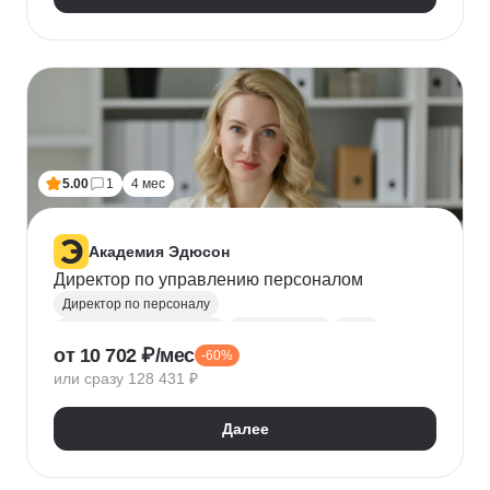
Visual Basic
5.00
1
4 мес
Академия Эдюсон
Директор по управлению персоналом
Директор по персоналу
Управление персоналом
HR аналитика
Agile
от 10 702 ₽/мес
-60%
Scrum
Jira
Ведение переговоров
или сразу 128 431 ₽
Управление людьми
Confluence
Руководитель
Коучинг
Адаптация персонала
Далее
Решение проблем
Onboarding
Публичные выступления
HR-бренд
HR-стратегия
Оценка вовлеченности