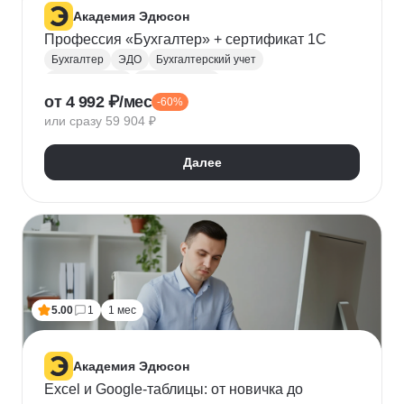
Академия Эдюсон
Профессия «Бухгалтер» + сертификат 1С
Бухгалтер
ЭДО
Бухгалтерский учет
Microsoft Excel
Визуализация
от 4 992 ₽/мес
-60%
Математическая статистика
или сразу 59 904 ₽
Взаимодействие с государственными органами
1С:Бухгалтерия
Налоговый учет
Далее
Первичная документация
5.00
1
1 мес
Академия Эдюсон
Excel и Google-таблицы: от новичка до