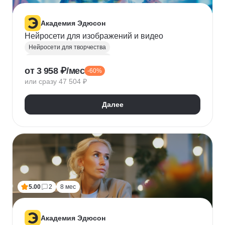
Академия Эдюсон
Нейросети для изображений и видео
Нейросети для творчества
Курсы по нейронным сетям
от 3 958 ₽/мес
-60%
Машинное обучение
Нейронные сети
или сразу 47 504 ₽
Создание контента
Промпт-инжиниринг
Далее
5.00
2
8 мес
Академия Эдюсон