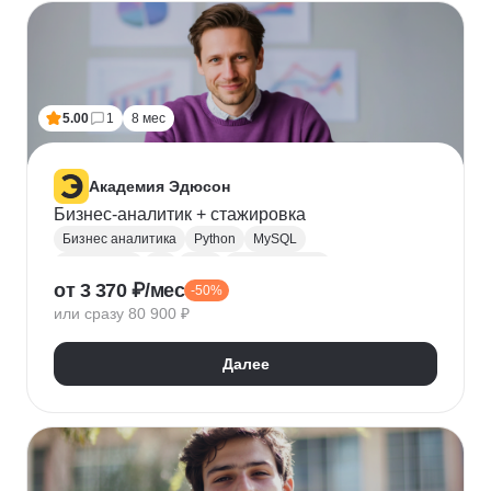
Мотивация сотрудников
Трудовое законодательство
Топ менеджмент
Управление HR
5.00
1
8 мес
Академия Эдюсон
Бизнес-аналитик + стажировка
Бизнес аналитика
Python
MySQL
PostgreSQL
Git
UML
Microsoft Excel
от 3 370 ₽/мес
-50%
Математическая статистика
BPMN
или сразу 80 900 ₽
Бизнес-моделирование
Разработка ТЗ
Управление проектами
Сбор требований
Далее