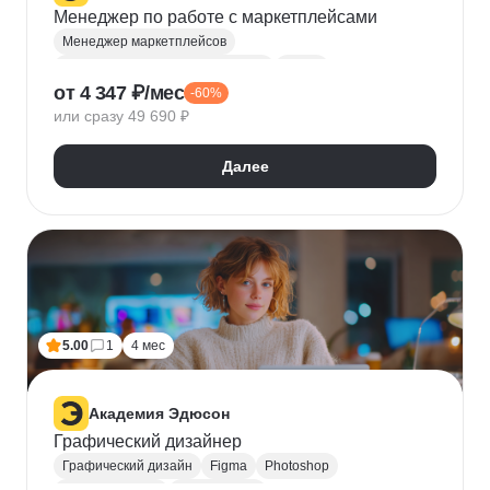
Менеджер по работе с маркетплейсами
Менеджер маркетплейсов
Продвижение на маркетплейсах
Figma
от 4 347 ₽/мес
-60%
Ценообразование
SMM продвижение
или сразу 49 690 ₽
Wildberries
Microsoft Excel
Ozon
Яндекс.Маркет
Управление продажами
Далее
Юнит-экономика
Логистика
SEO-оптимизация
Дизайн карточек для маркетплейсов
E-commerce бизнес
Интернет-магазины
5.00
1
4 мес
Академия Эдюсон
Графический дизайнер
Графический дизайн
Figma
Photoshop