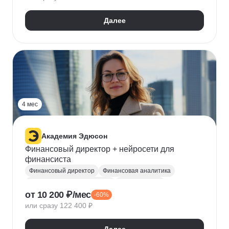
Стратегическое управление
Далее
Управление бизнес-процессами
Управление проектами
Управление людьми
Решение проблем
Публичные выступления
Руководитель
Топ менеджмент
4 мес
Академия Эдюсон
Финансовый директор + нейросети для
финансиста
Финансовый директор
Финансовая аналитика
Инвестиционная аналитика
Microsoft Excel
от 10 200 ₽/мес
-60%
Математическая статистика
или сразу 122 400 ₽
Управление рисками
Финансовый менеджмент
Ведение переговоров
Управление проектами