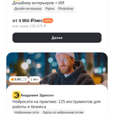
Дизайнер интерьеров + ИИ
Дизайн интерьера
Figma
Photoshop
3D моделирование
AutoCAD
ArchiCAD
от 4 950 ₽/мес
-60%
3ds Max
Revit
Homestyler
или сразу 132 672 ₽
Далее
5.00
2
2 мес
Академия Эдюсон
Нейросети на практике: 125 инструментов для
работы и бизнеса
Нейронные сети
Курсы по нейронным сетям