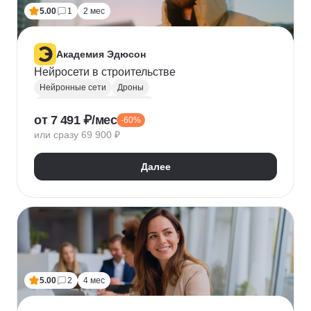
5.00
1
2 мес
Академия Эдюсон
Нейросети в строительстве
Нейронные сети
Дроны
Курсы по нейронным сетям
от 7 491 ₽/мес
-60%
Компьютерное зрение
или сразу 69 900 ₽
Автоматизация процессов
ГОСТ
Сметное дело
Промпт-инжиниринг
Далее
TensorFlow
Keras
Строительство
5.00
2
4 мес