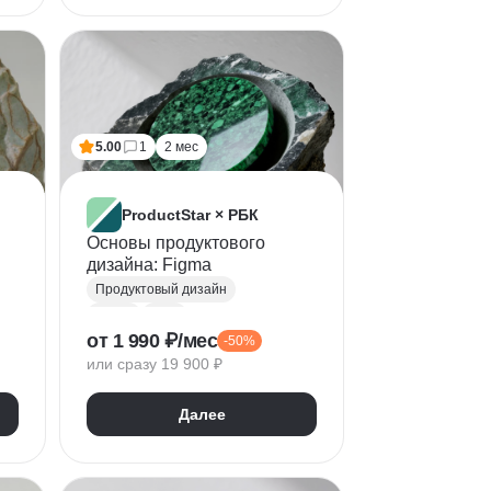
5.00
1
2 мес
ProductStar × РБК
Основы продуктового
дизайна: Figma
Продуктовый дизайн
Figma
UML
от 1 990 ₽/мес
-50%
UX/UI Дизайн
или сразу 19 900 ₽
Дизайн-системы
Прикладное ПО
Далее