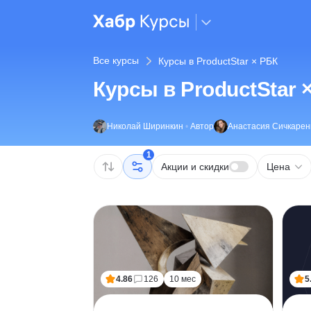
Все курсы
Курсы в ProductStar × РБК
Курсы в ProductStar 
Николай Ширинкин
•
Автор
Анастасия Сичкарен
1
Акции и скидки
Цена
4.86
126
10 мес
5