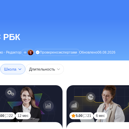
× РБК
Проверено
экспертами
ко
•
Редактор
Обновлено
06.08.2026
Школа
Длительность
.00
22
12 мес
5.00
21
6 мес