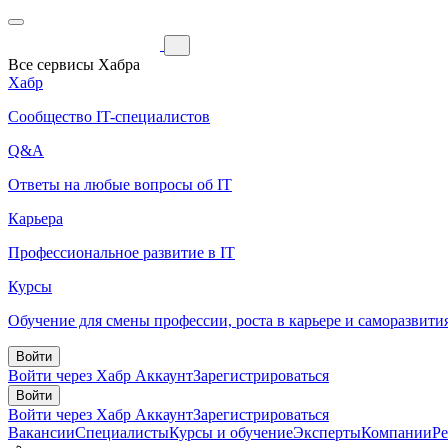
Все сервисы Хабра
Хабр
Сообщество IT-специалистов
Q&A
Ответы на любые вопросы об IT
Карьера
Профессиональное развитие в IT
Курсы
Обучение для смены профессии, роста в карьере и саморазвити
Войти
Войти через Хабр Аккаунт
Зарегистрироваться
Войти
Войти через Хабр Аккаунт
Зарегистрироваться
Вакансии
Специалисты
Курсы и обучение
Эксперты
Компании
Р