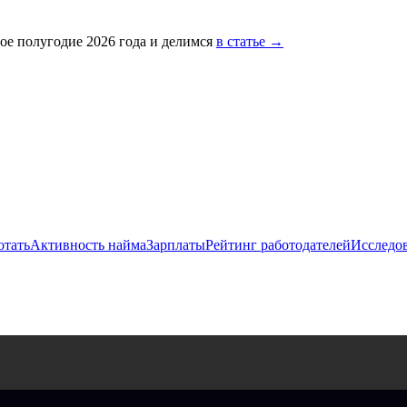
ое полугодие 2026 года и делимся
в статье →
отать
Активность найма
Зарплаты
Рейтинг работодателей
Исследо