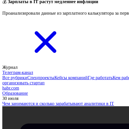
💰
Зарплаты в IT растут медленнее инфляции
Проанализировали данные из зарплатного калькулятора за перв
Журнал
Телеграм-канал
Все рубрики
Спецпроекты
Кейсы компаний
Где работать
Кем раб
организовать стартап
habr.com
Образование
30 июля
Чем занимаются и сколько зарабатывают аналитики в IT