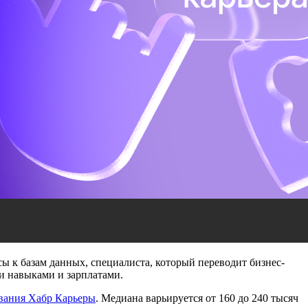
ы к базам данных, специалиста, который переводит бизнес-
ми навыками и зарплатами.
вания Хабр Карьеры
. Медиана варьируется от 160 до 240 тысяч