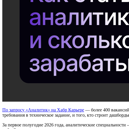
По запросу «Аналитик» на Хабр Карьере
— более 400 вакансий
требования в техническое задание, и того, кто строит дашбор
За первое полугодие 2026 года, аналитические специальности —