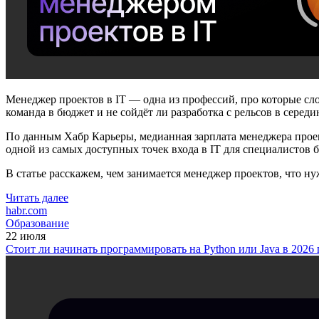
Менеджер проектов в IT — одна из профессий, про которые слож
команда в бюджет и не сойдёт ли разработка с рельсов в середи
По данным Хабр Карьеры, медианная зарплата менеджера прое
одной из самых доступных точек входа в IT для специалистов б
В статье расскажем, чем занимается менеджер проектов, что ну
Читать далее
habr.com
Образование
22 июля
Стоит ли начинать программировать на Python или Java в 202