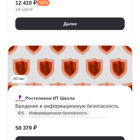
12 410 ₽
-36%
Сетевая безопасность
Osi model
TCP
19 100 ₽
Wireshark
DNS
DHCP
Защита от DDOS
Анализ вредоносных программ
Криптография
Далее
Расследование инцидентов
Обработка инцидентов
90 час
Ростелеком ИТ Школа
Введение в информационную безопасность
IDS
Информационная безопасность
Защита информации
Управление инцидентами
58 379 ₽
Обработка инцидентов
Анализ угроз
Сетевая безопасность
Криптография
IoT