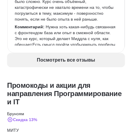
было сложно. Курс очень объёмный, 
катастрофически не хватало времени на то, чтобы 
погрузиться в тему, максимум - поверхностно 
понять, если не было опыта в ней раньше.
Комментарий:
 Нужна хоть какая-нибудь связанная 
с фронтендом база или опыт в смежной области. 
Это не курс, который делает Миддла с нуля, как 
обещает.Есть смысл пройти чтобызакрыть пробелы 
(если есть опыт)илипонять, что вообще происходит 
во фронтенде (если опыта нет).
Посмотреть все отзывы
Промокоды и акции для
направления Программирование
и IT
Бруноям
Скидка 13%
МИТУ