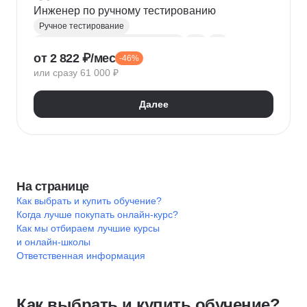
Инженер по ручному тестированию
Ручное тестирование
Инженер по ручному тестированию
QA
Git
от 2 822 ₽/мес
-46%
Linux
Тестирование
Баг-трекинг
или сразу 61 000 ₽
Тестирование мобильных приложений
Тестирование API
Тестирование UI
GitHub
Далее
Тестирование веб-приложений
Тестовая документация
На странице
Как выбрать и купить обучение?
Когда лучше покупать онлайн-курс?
Как мы отбираем лучшие курсы
и онлайн-школы
Ответственная информация
Как выбрать и купить обучение?