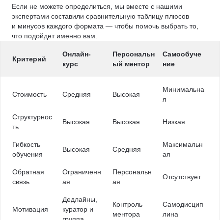
Если не можете определиться, мы вместе с нашими
экспертами составили сравнительную таблицу плюсов
и минусов каждого формата — чтобы помочь выбрать то,
что подойдет именно вам.
Онлайн-
Персональн
Самообуче
Критерий
курс
ый ментор
ние
Минимальна
Стоимость
Средняя
Высокая
я
Структурнос
Высокая
Высокая
Низкая
ть
Гибкость
Максимальн
Высокая
Средняя
обучения
ая
Обратная
Ограниченн
Персональн
Отсутствует
связь
ая
ая
Дедлайны,
Контроль
Самодисцип
Мотивация
куратор и
ментора
лина
группа