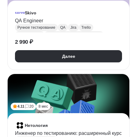
Skivo
QA Engineer
Ручное тестирование
QA
Jira
Trello
Тестирование
Тестирование веб-приложений
2 990 ₽
Тестирование мобильных приложений
Тестирование API
Далее
4.11
20
8 мес
Нетология
Инженер по тестированию: расширенный курс