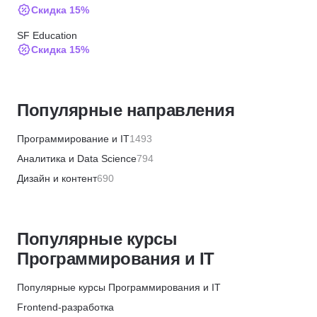
Скидка 15%
SF Education
Скидка 15%
ИПО
Скидка 10%
Популярные направления
МИПО
Скидка 10%
Программирование и IT
1493
BABOKSchool
Аналитика и Data Science
794
Скидка 30%
Дизайн и контент
690
BABOKSchool
Бизнес и менеджмент
1359
Скидка 10%
Маркетинг и продажи
446
Институт профессиональных квалификаций
Популярные курсы
Финансы и бухгалтерия
656
Скидка 5%
Программирования и IT
HR и рекрутинг
328
АБИУС
Хобби и творчество
361
Популярные курсы Программирования и IT
Скидка 5%
Красота и здоровье
574
Frontend-разработка
Merion Academy