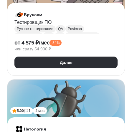
Бруноям
Тестировщик ПО
Ручное тестирование
QA
Postman
Тестирование
SQL
Jira
Тестирование API
от 4 575 ₽/мес
-34%
Баг-трекинг
Тест дизайн
REST API
или сразу 54 900 ₽
Нефункциональное тестирование
SOAP
Далее
5.00
1
4 мес
Нетология