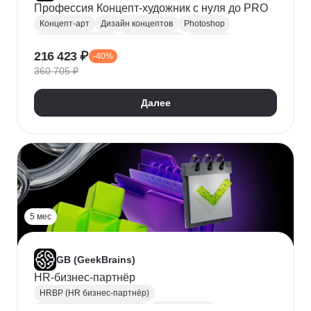
Профессия Концепт-художник с нуля до PRO
Концепт-арт
Дизайн концептов
Photoshop
Дизайн-концепция
Иллюстрация
Скетчинг
216 423 ₽
-40%
Blender
Дизайн иконок
360 705 ₽
Разработка персонажа
Создание концепций
Создание креативных концепций
Раскадровка
Далее
2D-графика
2D-художник
Octane Render
3DCoat
Разработка эскизов
Стилизация
5 мес
GB (GeekBrains)
HR-бизнес-партнёр
HRBP (HR бизнес-партнёр)
Управление изменениями
HR аналитика