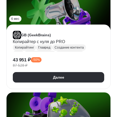
6 мес
GB (GeekBrains)
Копирайтер с нуля до PRO
Копирайтинг
Главред
Создание контента
Tilda
Редактура текстов
Google Таблицы
43 951 ₽
-50%
Коммерческие тексты
Google Docs
Stripo
87 528 ₽
Далее