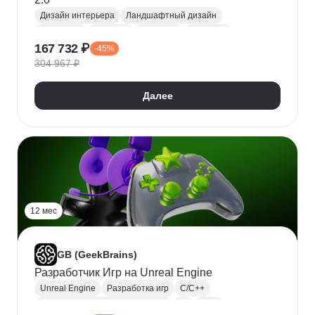
Дизайн интерьера
Ландшафтный дизайн
Photoshop
AutoCAD
ArchiCAD
SketchUp
167 732 ₽
-45%
Revit
Декорирование интерьера
304 967 ₽
Создание чертежей
Далее
12 мес
GB (GeekBrains)
Разработчик Игр на Unreal Engine
Unreal Engine
Разработка игр
C/C++
Алгоритмы и структуры данных
Git
ООП