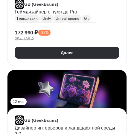
GB (GeekBrains)
Геймдизайнер с нуля до Pro
Геймдизайн
Unity
Unreal Engine
Git
Техническая документация
Дизайн уровней
172 990 ₽
-32%
Разработка ТЗ
Visual Studio
Gitlab
254 138 ₽
GameMaker
Далее
12 мес
GB (GeekBrains)
Дизайнер интерьеров и ландшафтной среды
2.0