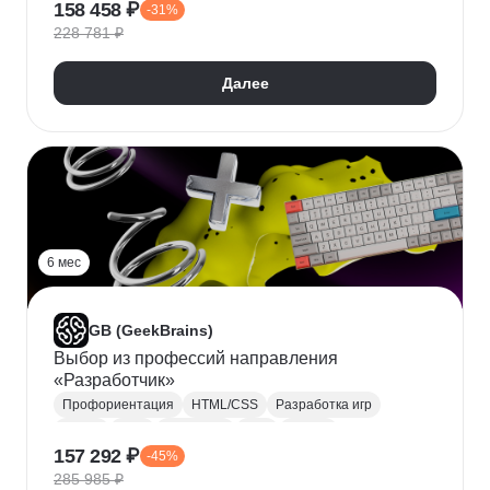
158 458 ₽
-31%
Дизайн уровней
Разработка персонажа
228 781 ₽
Рефакторинг
Gitlab
Многопоточное программирование
Далее
6 мес
GB (GeekBrains)
Выбор из профессий направления
«Разработчик»
Профориентация
HTML/CSS
Разработка игр
C/C++
Java
JavaScript
SQL
Python
157 292 ₽
-45%
Docker
Разработка
285 985 ₽