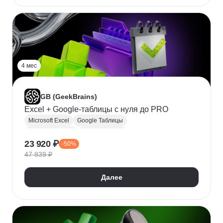
Apache Hive
Прогнозирование
4 мес
GB (GeekBrains)
Excel + Google-таблицы с нуля до PRO
Microsoft Excel
Google Таблицы
Прикладное ПО
Microsoft Office
23 920 ₽
-50%
47 839 ₽
Далее