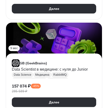
Далее
9 мес
GB (GeekBrains)
Data Scientist в медицине: с нуля до Junior
Data Science
Медицина
RabbitMQ
Компьютерное зрение
Базы данных
157 074 ₽
-45%
Математика для Data Science
Microsoft Excel
285 589 ₽
Python
Аналитика данных
SQL
A/B тестирование
Теория вероятностей
Далее
Математическая статистика