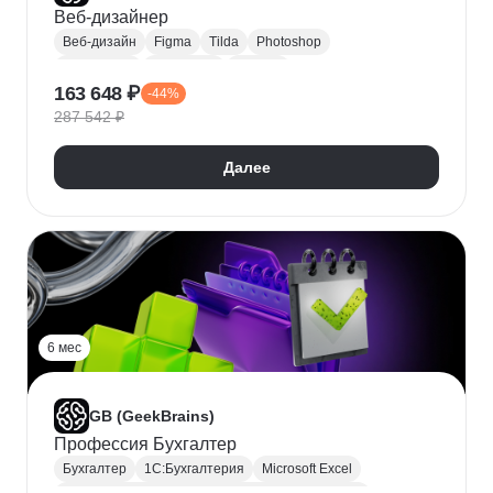
Веб-дизайнер
Веб-дизайн
Figma
Tilda
Photoshop
After Effects
Readymag
Blender
163 648 ₽
-44%
Adobe Illustrator
Лендинги
UX-исследования
287 542 ₽
3D анимация
Далее
6 мес
GB (GeekBrains)
Профессия Бухгалтер
Бухгалтер
1С:Бухгалтерия
Microsoft Excel