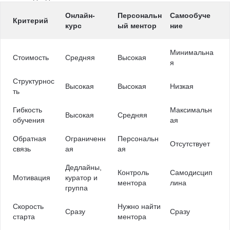
Онлайн-
Персональн
Самообуче
Критерий
курс
ый ментор
ние
Минимальна
Стоимость
Средняя
Высокая
я
Структурнос
Высокая
Высокая
Низкая
ть
Гибкость
Максимальн
Высокая
Средняя
обучения
ая
Обратная
Ограниченн
Персональн
Отсутствует
связь
ая
ая
Дедлайны,
Контроль
Самодисцип
Мотивация
куратор и
ментора
лина
группа
Скорость
Нужно найти
Сразу
Сразу
старта
ментора