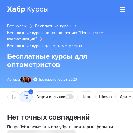
Все курсы
Бесплатные курсы
Бесплатные курсы по направлению "Повышение
квалификации"
Бесплатные курсы для оптометристов
Бесплатные курсы для
оптометристов
Проверено
Авторы
06.08.2026
1
Акции и скидки
Цена
Школа
Длител
Нет точных совпадений
Попробуйте изменить или убрать некоторые фильтры