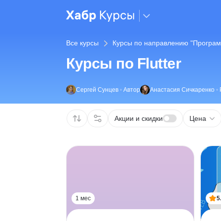
Все курсы
Курсы по направлению "Програм
Курсы по Flutter
Сергей Сунцев
•
Автор
Анастасия Сичкаренко
•
Акции и скидки
Цена
1 мес
5