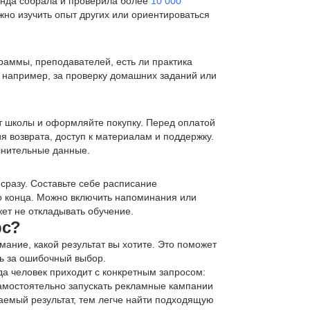
анда собрала и проверила более
10 000
жно изучить опыт других или ориентироваться
раммы, преподавателей, есть ли практика
— например, за проверку домашних заданий или
т школы и оформляйте покупку. Перед оплатой
я возврата, доступ к материалам и поддержку.
лнительные данные.
 сразу. Составьте себе расписание
до конца. Можно включить напоминания или
ет не откладывать обучение.
рс?
мание, какой результат вы хотите. Это поможет
ь за ошибочный выбор.
да человек приходит с конкретным запросом:
 самостоятельно запускать рекламные кампании
аемый результат, тем легче найти подходящую