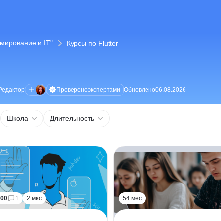
мирование и IT"
Курсы по Flutter
Проверено
экспертами
Редактор
Обновлено
06.08.2026
Школа
Длительность
.00
1
2 мес
54 мес