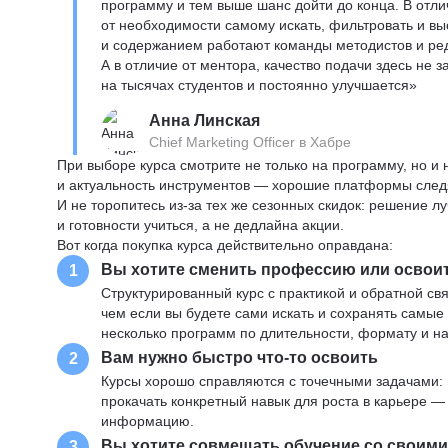
программу и тем выше шанс дойти до конца. В отли
от необходимости самому искать, фильтровать и вы
и содержанием работают команды методистов и реда
А в отличие от ментора, качество подачи здесь не 
на тысячах студентов и постоянно улучшается»
Анна Линская
Chief Marketing Officer в Хабре
При выборе курса смотрите не только на программу, но и
и актуальность инструментов — хорошие платформы следя
И не торопитесь из-за тех же сезонных скидок: решение л
и готовности учиться, а не дедлайна акции.
Вот когда покупка курса действительно оправдана:
Вы хотите сменить профессию или освои
1
Структурированный курс с практикой и обратной св
чем если вы будете сами искать и сохранять самые
несколько программ по длительности, формату и н
Вам нужно быстро что-то освоить
2
Курсы хорошо справляются с точечными задачами: 
прокачать конкретный навык для роста в карьере —
информацию.
Вы хотите совмещать обучение со своим
3