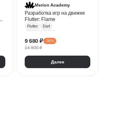
Merion Academy
Разработка игр на движке
Flutter: Flame
Flutter
Dart
Разработка игр
9 680 ₽
-36%
HTML/CSS
Разработка
14 900 ₽
Далее