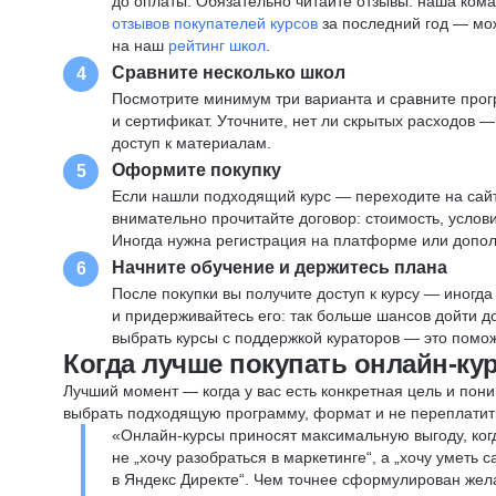
до оплаты. Обязательно читайте отзывы: наша ком
отзывов покупателей курсов
за последний год — мо
на наш
рейтинг школ
.
Сравните несколько школ
4
Посмотрите минимум три варианта и сравните прог
и сертификат. Уточните, нет ли скрытых расходов 
доступ к материалам.
Оформите покупку
5
Если нашли подходящий курс — переходите на сай
внимательно прочитайте договор: стоимость, услови
Иногда нужна регистрация на платформе или допо
Начните обучение и держитесь плана
6
После покупки вы получите доступ к курсу — иногда
и придерживайтесь его: так больше шансов дойти 
выбрать курсы с поддержкой кураторов — это помож
Когда лучше покупать онлайн-ку
Лучший момент — когда у вас есть конкретная цель и пони
выбрать подходящую программу, формат и не переплатит
«Онлайн-курсы приносят максимальную выгоду, ког
не „хочу разобраться в маркетинге“, а „хочу уметь
в Яндекс Директе“. Чем точнее сформулирован жел