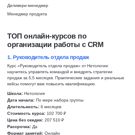
Менеджер проектов
Юридические аспекты бизнеса
Деливери-менеджер
Скидка 10%
Управление командами
Гостиничный бизнес
Менеджер продукта
Merion Academy
Управление людьми
Менеджмент в сфере спорта
Продуктовая аналитика
Скидка 10%
Руководитель
Управление в строительстве
Управление командами
ТОП онлайн-курсов по
Управление удаленной командой
Государственное и муниципальное управление (ГМУ)
Agile
организации работы с CRM
Финансовый директор
Менеджер в здравоохранении
Scrum
Управление рисками
Менеджмент в образовании
Разработка продукта
1. Руководитель отдела продаж
Генеральный директор
Менеджмент в торговле
Юнит-экономика
Курс «Руководитель отдела продаж» от Нетологии:
Управление продажами
научитесь управлять командой и внедрять стратегии
Scrum-мастер
Менеджер проектов
Юнит-экономика
продаж за 5,5 месяцев. Практические задания и реальные
Управление производством
CJM
кейсы помогут вам повысить квалификацию.
Менеджер продукта
Управление закупками
KPI
Школа:
Нетология
Продюсирование
Сервис и туризм
HEART
Дата начала:
По мере набора группы
Операционный директор
Технический директор
Методист
Длительность:
6 месяцев
Методист
Стоимость курса:
102 700 ₽
Топ менеджмент
Логистика
Цена без скидки:
207 510 ₽
Генеральный директор
Управление в строительстве
Рассрочка:
Да
Исполнительный директор
Ресторанный бизнес
Формат занятий:
Онлайн