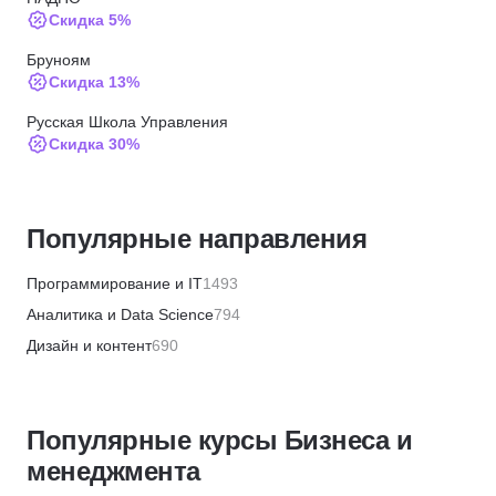
Скидка 5%
Бруноям
Скидка 13%
Русская Школа Управления
Скидка 30%
Русская Школа Управления
Скидка 20%
Популярные направления
Русская Школа Управления
Скидка 30%
Программирование и IT
1493
Русская Школа Управления
Аналитика и Data Science
794
Скидка 30%
Дизайн и контент
690
НИУДПО имени К.Д. Ушинского
Бизнес и менеджмент
1359
Скидка 5%
Маркетинг и продажи
446
МИТУ
Популярные курсы Бизнеса и
Финансы и бухгалтерия
656
Скидка 15%
менеджмента
HR и рекрутинг
328
Русская Школа Управления