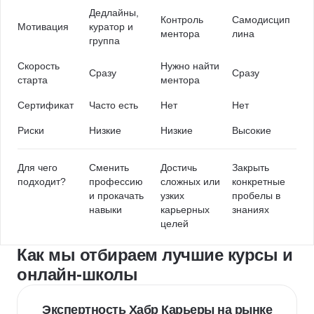
Дедлайны,
Контроль
Самодисцип
Мотивация
куратор и
ментора
лина
группа
Скорость
Нужно найти
Сразу
Сразу
старта
ментора
Сертификат
Часто есть
Нет
Нет
Риски
Низкие
Низкие
Высокие
Для чего
Сменить
Достичь
Закрыть
подходит?
профессию
сложных или
конкретные
и прокачать
узких
пробелы в
навыки
карьерных
знаниях
целей
Как мы отбираем лучшие курсы и
онлайн-школы
Экспертность Хабр Карьеры на рынке