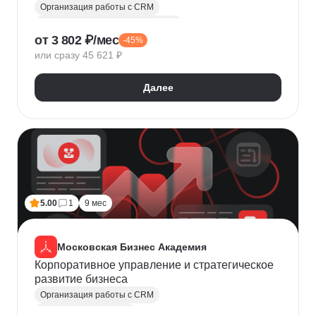
Организация работы с CRM
Управление клиентским сервисом
от 3 802 ₽/мес
-45%
Автоматизация процессов
Клиентский сервис
или сразу 45 621 ₽
Руководитель
CJM
Бюджетирование
Управление командами
Kanban
Miro
Далее
Контроль качества
5.00
1
9 мес
Московская Бизнес Академия
Корпоративное управление и стратегическое
развитие бизнеса
Организация работы с CRM
Управление бизнесом