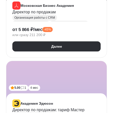
Московская Бизнес Академия
Директор по продажам
Организация работы с CRM
Директор по продажам
Коммерческий директор
от 5 866 ₽/мес
-45%
B2B-продажи
PEST-анализ
SWOT
или сразу 211 200 ₽
Воронка продаж
Лидерство
Продажи
Руководитель
Управление персоналом
Далее
Управление продажами
Топ менеджмент
5.00
1
4 мес
Академия Эдюсон
Директор по продажам: тариф Мастер