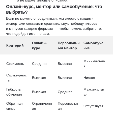
а не маркетинговые описания.
Онлайн-курс, ментор или самообучение: что
выбрать?
Если не можете определиться, мы вместе с нашими
экспертами составили сравнительную таблицу плюсов
и минусов каждого формата — чтобы помочь выбрать то,
что подойдет именно вам.
Онлайн-
Персональн
Самообуче
Критерий
курс
ый ментор
ние
Минимальна
Стоимость
Средняя
Высокая
я
Структурнос
Высокая
Высокая
Низкая
ть
Гибкость
Максимальн
Высокая
Средняя
обучения
ая
Обратная
Ограниченн
Персональн
Отсутствует
связь
ая
ая