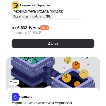
Академия Эдюсон
Руководитель отдела продаж
Организация работы с CRM
Управление продажами
Директор по продажам
от 6 633 ₽/мес
-60%
Коммерческий директор
KPI
или сразу 79 600 ₽
Ведение переговоров
Курсы Teamlead
Мотивация сотрудников
Построение команды
Далее
Руководитель
Управление командами
Управление людьми
Управление удаленной командой
2 мес
Skillbox
Управление клиентским сервисом