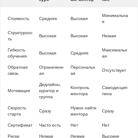
Минимальна
Стоимость
Средняя
Высокая
я
Структурнос
Высокая
Высокая
Низкая
ть
Гибкость
Максимальн
Высокая
Средняя
обучения
ая
Обратная
Ограниченн
Персональн
Отсутствует
связь
ая
ая
Дедлайны,
Контроль
Самодисцип
Мотивация
куратор и
ментора
лина
группа
Скорость
Нужно найти
Сразу
Сразу
старта
ментора
Сертификат
Часто есть
Нет
Нет
Риски
Низкие
Низкие
Высокие