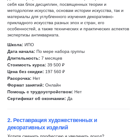
себя как блок дисциплин, посвященных теории и
Игра на музыкальных инструментах и вокал
Пилотирование дронов
методологии искусства, основам истории искусства, так и
Игра на фортепиано
Декоратор
материалы для углубленного изучения декоративно-
прикладного искусства разных эпох и стран, его
Игра на гитаре
Текстильный декор
особенностей, а также технических и практических аспектов
Макраме
экспертизы антиквариата.
Вязание
Школа:
ИПО
Написание музыки
Дата начала:
По мере набора группы
Звукорежиссура
Длительность:
7 месяцев
Стоимость курса:
39 500 ₽
Фотограф
Цена без скидки:
197 560 ₽
Радиоведущий
Рассрочка:
Нет
Подкасты
Формат занятий:
Онлайн
Помощь с трудоустройством:
Нет
Корректор
Сертификат об окончании:
Да
Издательское дело
2. Реставрация художественных и
декоративных изделий
Хотите сменить профессию и увеличить доход?