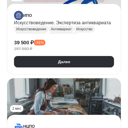
ИПО
Искусствоведение. Экспертиза антиквариата
Искусствоведение
Антиквариат
Искусство
История искусств
Арт-менеджмент
39 500 ₽
-81%
Оценочная деятельность
197 560 ₽
Далее
2 мес
НЦПО