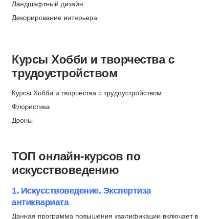
Ландшафтный дизайн
Иллюстрация
Декорирование интерьера
Обработка фотографий
Блогинг
Рисование
Видеостриминг
Живопись
Курсы Хобби и творчества с
Рисование аниме
трудоустройством
Режиссура
Шахматы
Курсы Хобби и творчества с трудоустройством
Реставрация
Флористика
Флористика
Дроны
Сонграйтинг
Режиссура
Создание сценариев
Иллюстрация
ТОП онлайн-курсов по
Звукозапись
Редактура текстов
искусствоведению
Обработка изображений
Видеомонтаж
Музыка
Телеведущий
1. Искусствоведение. Экспертиза
антиквариата
Курсы по нейронным сетям
Саунд-дизайн
Чтение
Журналистика
Данная программа повышения квалификации включает в