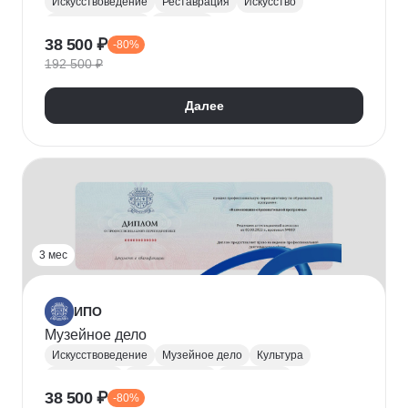
Искусствоведение
Реставрация
Искусство
История искусств
Биология
38 500 ₽
-80%
Юридические аспекты бизнеса
Химия
192 500 ₽
Далее
3 мес
ИПО
Музейное дело
Искусствоведение
Музейное дело
Культура
Экскурсовод
Архивное дело
Археология
38 500 ₽
-80%
Искусство