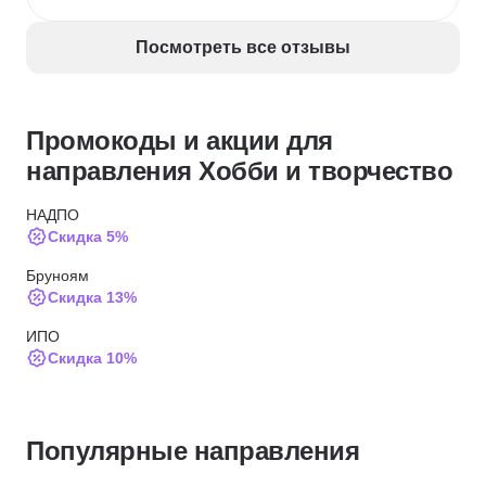
не содержит, представляет собой компиляция 
публично доступной в интернете информации 
Посмотреть все отзывы
через призму восприятия авторов.Таких денег 
однозначно не стоит.
Промокоды и акции для
направления Хобби и творчество
НАДПО
Скидка 5%
Бруноям
Скидка 13%
ИПО
Скидка 10%
Skillbox
Скидка 5%
Популярные направления
Академия Эдюсон
Скидка 5%