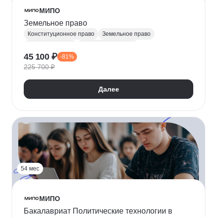
МИПО
Земельное право
Конституционное право
Земельное право
Юриспруденция
Гражданское право
45 100 ₽
-81%
Административное право
225 700 ₽
Далее
54 мес
МИПО
Бакалавриат Политические технологии в