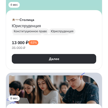
4 мес
Столица
Юриспруденция
Конституционное право
Юриспруденция
Гражданское право
Уголовное право
13 000 ₽
-63%
Международное право
35 000 ₽
Трудовое законодательство
Далее
8 мес