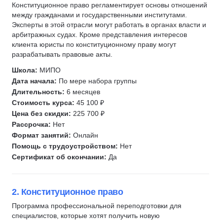
Менеджмент в торговле
Юнит-экономика
Конституционное право регламентирует основы отношений
Управление продажами
между гражданами и государственными институтами.
Scrum-мастер
Менеджер проектов
Юнит-экономика
Эксперты в этой отрасли могут работать в органах власти и
Управление производством
CJM
арбитражных судах. Кроме представления интересов
Менеджер продукта
Управление закупками
KPI
клиента юристы по конституционному праву могут
Продюсирование
разрабатывать правовые акты.
Сервис и туризм
HEART
Операционный директор
Школа:
МИПО
Технический директор
Методист
Методист
Дата начала:
По мере набора группы
Топ менеджмент
Логистика
Длительность:
6 месяцев
Генеральный директор
Управление в строительстве
Стоимость курса:
45 100 ₽
Исполнительный директор
Ресторанный бизнес
Цена без скидки:
225 700 ₽
Рассрочка:
Нет
Коммерческий директор
Гостиничный бизнес
Формат занятий:
Онлайн
Директор по продукту
Государственное и муниципальное управление (ГМУ)
Помощь с трудоустройством:
Нет
Директор по стратегическому развитию
Менеджмент в сфере спорта
Сертификат об окончании:
Да
Операционный директор
Цифровая трансформация бизнеса
Запуск бизнеса
2. Конституционное право
Курсы Teamlead
Программа профессиональной переподготовки для
Разработка MVP
специалистов, которые хотят получить новую