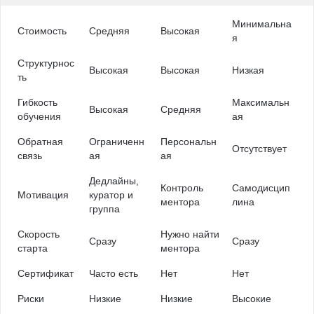
Минимальна
Стоимость
Средняя
Высокая
я
Структурнос
Высокая
Высокая
Низкая
ть
Гибкость
Максимальн
Высокая
Средняя
обучения
ая
Обратная
Ограниченн
Персональн
Отсутствует
связь
ая
ая
Дедлайны,
Контроль
Самодисцип
Мотивация
куратор и
ментора
лина
группа
Скорость
Нужно найти
Сразу
Сразу
старта
ментора
Сертификат
Часто есть
Нет
Нет
Риски
Низкие
Низкие
Высокие