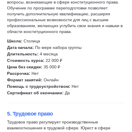
Управление в ЖКХ
вопросы, возникающие в сфере конституционного права.
Обучение по программе переподготовки позволяет
223-ФЗ
получить дополнительную квалификацию, расширяя
44-ФЗ
профессиональные возможности для лиц с высшим
образованием, желающих углубить свои знания и навыки в
Конкурентное право
области конституционного права.
Медицинское право
Школа:
Столица
Правоохранительная деятельность
Дата начала:
По мере набора группы
Налоговое право
Длительность:
4 месяца
Ипотечный брокер
Стоимость курса:
22 000 ₽
Цена без скидки:
35 000 ₽
Таможенный брокер
Рассрочка:
Нет
Комплаенс
Формат занятий:
Онлайн
Помощник руководителя
Помощь с трудоустройством:
Нет
Сертификат об окончании:
Да
5. Трудовое право
Трудовое право регулирует производственные
взаимоотношения в трудовой сфере. Юрист в сфере