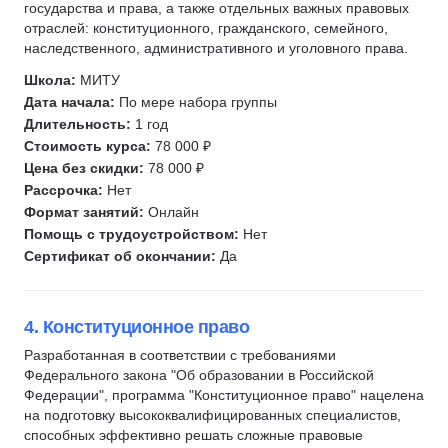
Авторское право
государства и права, а также отдельных важных правовых
отраслей: конституционного, гражданского, семейного,
Семейное право
наследственного, административного и уголовного права.
Рекламное право
Школа:
МИТУ
Жилищное право
Дата начала:
По мере набора группы
Международное право
Длительность:
1 год
Уголовное право
Стоимость курса:
78 000 ₽
Цена без скидки:
78 000 ₽
GR-менеджмент
Рассрочка:
Нет
Адвокат
Формат занятий:
Онлайн
Судопроизводство
Помощь с трудоустройством:
Нет
Сертификат об окончании:
Да
Категорийный менеджмент
Директор по закупкам
Директор по производству
4. Конституционное право
Управление безопасностью
Разработанная в соответствии с требованиями
Брокерство
Федерального закона "Об образовании в Российской
Федерации", программа "Конституционное право" нацелена
Офис-менеджеры (АХО)
на подготовку высококвалифицированных специалистов,
Таможенный декларант
способных эффективно решать сложные правовые