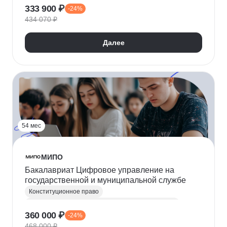
333 900 ₽
-24%
Административное право
Арбитраж
434 070 ₽
Криминалистика
Далее
54 мес
МИПО
Бакалавриат Цифровое управление на
государственной и муниципальной службе
Конституционное право
Государственное и муниципальное управление (ГМУ)
360 000 ₽
-24%
Государственная служба
468 000 ₽