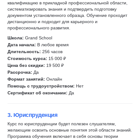
Kanban
квалификацию в прикладной профессиональной области,
систематизировать знания и подтвердить подготовку
CJM
документом установленного образца. Обучение проходит
CustDev
дистанционно и подходит для карьерного и
профессионального развития.
Agile
JTBD
Школа:
Grand School
Дата начала:
В любое время
P&L
Длительность:
256 часов
OKR
Стоимость курса:
15 000 ₽
Цифровое право
Цена без скидки:
19 500 ₽
Договорное право
Рассрочка:
Да
Формат занятий:
Онлайн
Защита интеллектуальной собственности
Помощь с трудоустройством:
Нет
Патентование
Сертификат об окончании:
Да
Корпоративное право
Банковское дело
3. Юриспруденция
Предпринимательство
Курс по юриспруденции будет полезен слушателям,
Противодействие коррупции
желающим освоить основные понятия этой области знаний.
Конституционное право
Программа обучения включает в себя основы теории