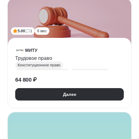
5.00
1
6 мес
МИТУ
Трудовое право
Конституционное право
Трудовое законодательство
Гражданское право
64 800 ₽
Юриспруденция
Далее