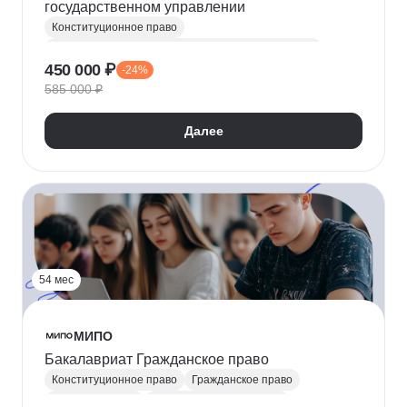
государственном управлении
Конституционное право
Государственное и муниципальное управление (ГМУ)
450 000 ₽
-24%
Политика
Административное право
585 000 ₽
GR-менеджмент
Цифровая трансформация бизнеса
Далее
Противодействие коррупции
Управление имуществом
54 мес
МИПО
Бакалавриат Гражданское право
Конституционное право
Гражданское право
Юриспруденция
Финансовая грамотность