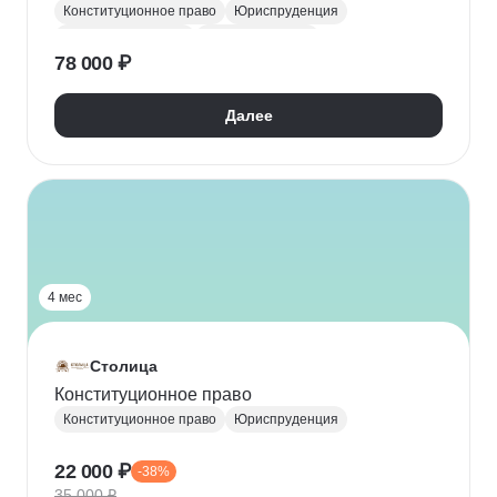
Конституционное право
Юриспруденция
Гражданское право
Семейное право
78 000 ₽
Уголовное право
Административное право
Криминалистика
Далее
Защита интеллектуальной собственности
Трудовое законодательство
4 мес
Столица
Конституционное право
Конституционное право
Юриспруденция
22 000 ₽
-38%
35 000 ₽