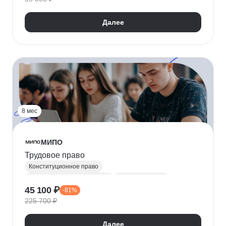
Далее
8 мес
МИПО
Трудовое право
Конституционное право
Трудовое законодательство
Юриспруденция
45 100 ₽
-81%
Гражданское право
Административное право
225 700 ₽
Далее