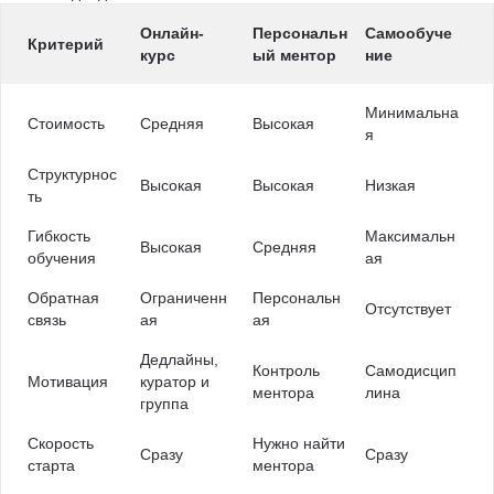
Онлайн-
Персональн
Самообуче
Критерий
курс
ый ментор
ние
Минимальна
Стоимость
Средняя
Высокая
я
Структурнос
Высокая
Высокая
Низкая
ть
Гибкость
Максимальн
Высокая
Средняя
обучения
ая
Обратная
Ограниченн
Персональн
Отсутствует
связь
ая
ая
Дедлайны,
Контроль
Самодисцип
Мотивация
куратор и
ментора
лина
группа
Скорость
Нужно найти
Сразу
Сразу
старта
ментора