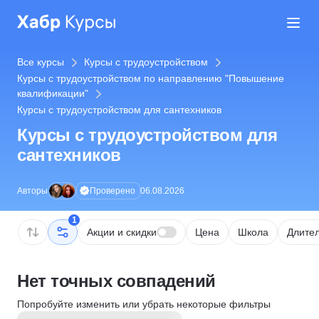
Все курсы
Курсы с трудоустройством
Курсы с трудоустройством по направлению "Повышение
квалификации"
Курсы с трудоустройством для сантехников
Курсы с трудоустройством для
сантехников
Проверено
Авторы
06.08.2026
1
Акции и скидки
Цена
Школа
Длител
Нет точных совпадений
Попробуйте изменить или убрать некоторые фильтры