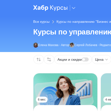
Все курсы
Курсы по направлению "Бизнес 
Курсы по управлени
Елена Махова
•
Автор
Сергей Лобачев
•
Редакт
Акции и скидки
Цена
6 мес
4 н