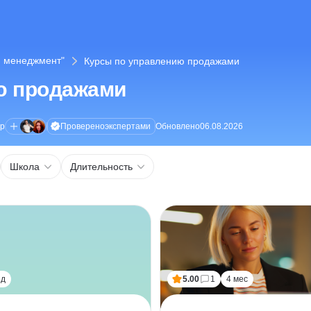
и менеджмент"
Курсы по управлению продажами
ю продажами
Проверено
экспертами
ор
Обновлено
06.08.2026
Школа
Длительность
ед
5.00
1
4 мес