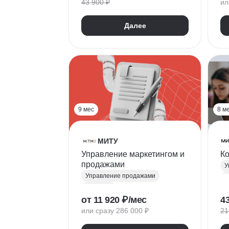
43 900 ₽
ил
Управление изменениями
М
Руководитель
F
Далее
Топ менеджмент
C
T
Ю
Y
D
9 мес
8 м
МИТУ
Управление маркетингом и
К
продажами
У
Управление продажами
К
Mini MBA
Д
от 11 920 ₽/мес
4
Директор по маркетингу
Р
или сразу 286 000 ₽
21
Директор по продажам
Т
Руководитель
К