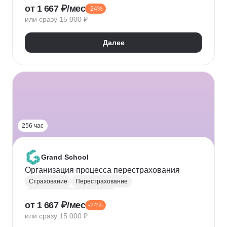
от 1 667 ₽/мес
-24%
Управление кредитными рисками
или сразу 15 000 ₽
Далее
256 час
Grand School
Организация процесса перестрахования
Страхование
Перестрахование
Специалист по страхованию
от 1 667 ₽/мес
-24%
или сразу 15 000 ₽