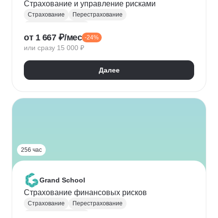
Страхование и управление рисками
Страхование
Перестрахование
Управление рисками
от 1 667 ₽/мес
-24%
Управление кредитными рисками
или сразу 15 000 ₽
Оценка рисков
Специалист по страхованию
Далее
256 час
Grand School
Страхование финансовых рисков
Страхование
Перестрахование
Управление рисками