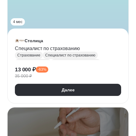
4 мес
Столица
Специалист по страхованию
Страхование
Специалист по страхованию
Перестрахование
Маркетинговая стратегия
13 000 ₽
-63%
Продажи
Привлечение клиентов
35 000 ₽
Оценка ущерба
Далее