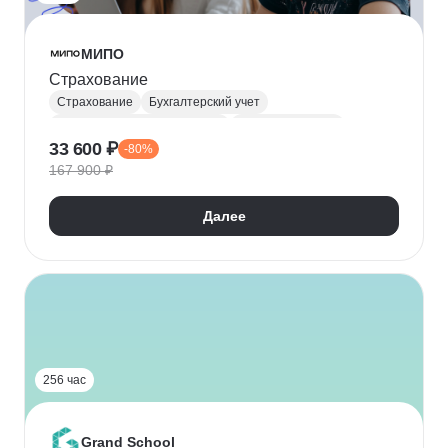
МИПО
Страхование
Страхование
Бухгалтерский учет
Специалист по страхованию
Страховое право
33 600 ₽
-80%
Управление рисками
Кредитование
167 900 ₽
Далее
256 час
Grand School