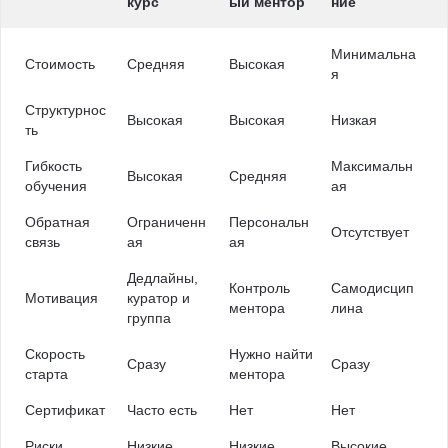
курс
ый ментор
ние
Минимальна
Стоимость
Средняя
Высокая
я
Структурнос
Высокая
Высокая
Низкая
ть
Гибкость
Максимальн
Высокая
Средняя
обучения
ая
Обратная
Ограниченн
Персональн
Отсутствует
связь
ая
ая
Дедлайны,
Контроль
Самодисцип
Мотивация
куратор и
ментора
лина
группа
Скорость
Нужно найти
Сразу
Сразу
старта
ментора
Сертификат
Часто есть
Нет
Нет
Риски
Низкие
Низкие
Высокие