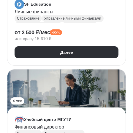
SF Education
Личные финансы
Страхование
Управление личными финансами
Финансовая грамотность
Налогообложение
от 2 500 ₽/мес
-65%
Инвестирование
Криптовалюты
или сразу 15 610 ₽
Кредитование
Web3
NFT
Далее
4 мес
Учебный центр МГУТУ
Финансовый директор