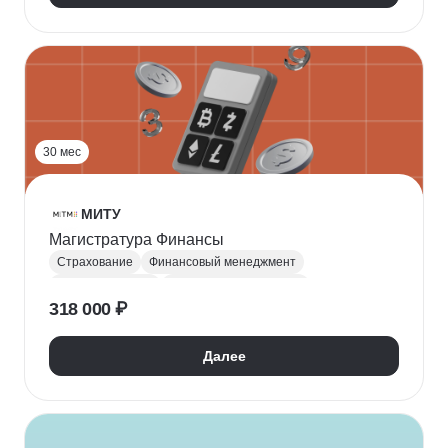
Финансовое моделирование
Бухгалтерский учет
Налогообложение
30 мес
МИТУ
Магистратура Финансы
Страхование
Финансовый менеджмент
Инвестирование
Финансовая аналитика
318 000 ₽
Управление рисками
Экономическая компаративистика
Big Data
Далее
Финансовое моделирование
Финансовая отчетность
Корпоративные финансы
Инвестиционная аналитика