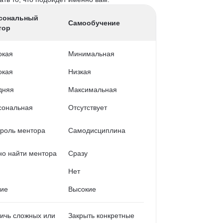
сональный
Самообучение
тор
окая
Минимальная
окая
Низкая
дняя
Максимальная
сональная
Отсутствует
роль ментора
Самодисциплина
о найти ментора
Сразу
Нет
кие
Высокие
ичь сложных или
Закрыть конкретные