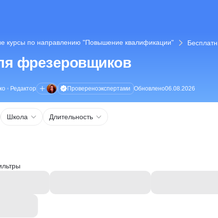
е курсы по направлению "Повышение квалификации"
Бесплатн
ля фрезеровщиков
Проверено
экспертами
ко
•
Редактор
Обновлено
06.08.2026
Школа
Длительность
ильтры