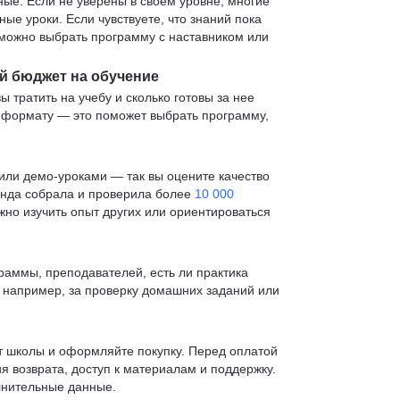
е. Если не уверены в своем уровне, многие
е уроки. Если чувствуете, что знаний пока
— можно выбрать программу с наставником или
й бюджет на обучение
ы тратить на учебу и сколько готовы за нее
и формату — это поможет выбрать программу,
ли демо-уроками — так вы оцените качество
анда собрала и проверила более
10 000
жно изучить опыт других или ориентироваться
раммы, преподавателей, есть ли практика
— например, за проверку домашних заданий или
т школы и оформляйте покупку. Перед оплатой
я возврата, доступ к материалам и поддержку.
лнительные данные.