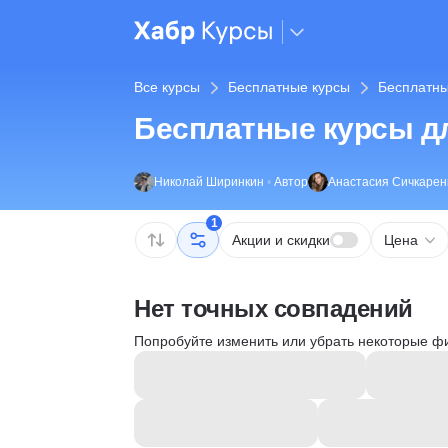
Все курсы
Бесплатные курсы
Бесплатны
Бесплатные курсы д
Николай Ширинкин
•
Автор
Анастасия Сичкарен
1
Акции и скидки
Цена
Нет точных совпадений
Попробуйте изменить или убрать некоторые ф