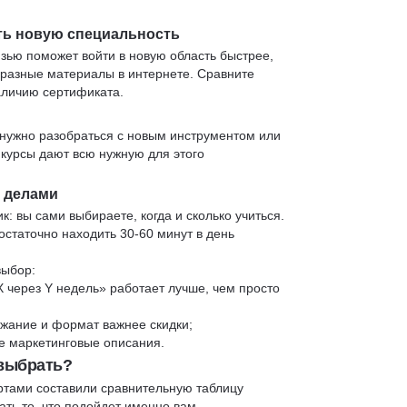
ть новую специальность
язью поможет войти в новую область быстрее,
 разные материалы в интернете. Сравните
аличию сертификата.
нужно разобраться с новым инструментом или
 курсы дают всю нужную для этого
и делами
к: вы сами выбираете, когда и сколько учиться.
статочно находить 30-60 минут в день
выбор:
X через Y недель» работает лучше, чем просто
жание и формат важнее скидки;
 не маркетинговые описания.
 выбрать?
ртами составили сравнительную таблицу
ть то, что подойдет именно вам.