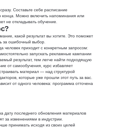
 сразу. Составьте себе расписание
до конца. Можно включить напоминания или
ет не откладывать обучение.
рс?
мание, какой результат вы хотите. Это поможет
ь за ошибочный выбор.
да человек приходит с конкретным запросом:
 самостоятельно запускать рекламные кампании
аемый результат, тем легче найти подходящую
чие от самообучения, курс избавляет
страивать материал — над структурой
кторов, которые уже прошли этот путь за вас.
зависит от одного человека: программа отточена
 на дату последнего обновления материалов
т за изменениями в индустрии.
учше принимать исходя из своих целей