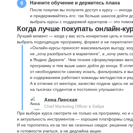
Начните обучение и держитесь плана
6
После покупки вы получите доступ к курсу — иногда
и придерживайтесь его: так больше шансов дойти 
выбрать курсы с поддержкой кураторов — это помож
Когда лучше покупать онлайн-ку
Лучший момент — когда у вас есть конкретная цель и пони
выбрать подходящую программу, формат и не переплатит
«Онлайн-курсы приносят максимальную выгоду, ког
не „хочу разобраться в маркетинге“, а „хочу уметь
в Яндекс Директе“. Чем точнее сформулирован жел
программу и тем выше шанс дойти до конца. В отли
от необходимости самому искать, фильтровать и вы
и содержанием работают команды методистов и реда
А в отличие от ментора, качество подачи здесь не 
на тысячах студентов и постоянно улучшается»
Анна Линская
Chief Marketing Officer в Хабре
При выборе курса смотрите не только на программу, но и
и актуальность инструментов — хорошие платформы следя
И не торопитесь из-за тех же сезонных скидок: решение л
и готовности учиться, а не дедлайна акции.