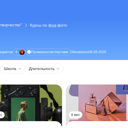
творчество"
Курсы по фуд-фото
Проверено
экспертами
едактор
Обновлено
06.08.2026
Школа
Длительность
ес
8 мес