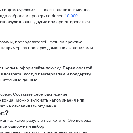
ли демо-уроками — так вы оцените качество
анда собрала и проверила более
10 000
жно изучить опыт других или ориентироваться
раммы, преподавателей, есть ли практика
— например, за проверку домашних заданий или
т школы и оформляйте покупку. Перед оплатой
я возврата, доступ к материалам и поддержку.
лнительные данные.
 сразу. Составьте себе расписание
до конца. Можно включить напоминания или
ет не откладывать обучение.
рс?
мание, какой результат вы хотите. Это поможет
ь за ошибочный выбор.
да человек приходит с конкретным запросом: