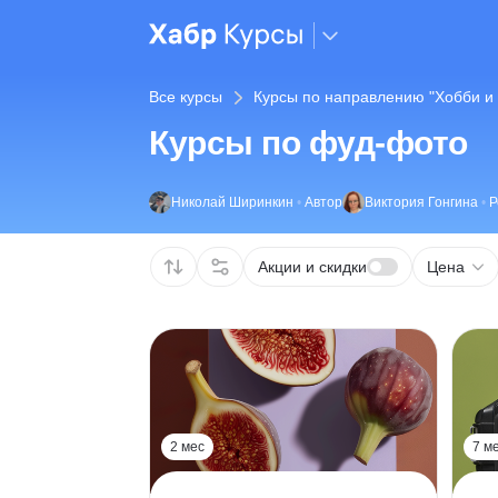
Все курсы
Курсы по направлению "Хобби и 
Курсы по фуд-фото
Николай Ширинкин
•
Автор
Виктория Гонгина
•
Р
Акции и скидки
Цена
2 мес
7 м