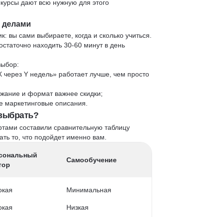
 курсы дают всю нужную для этого
и делами
к: вы сами выбираете, когда и сколько учиться.
статочно находить 30-60 минут в день
выбор:
X через Y недель» работает лучше, чем просто
жание и формат важнее скидки;
 не маркетинговые описания.
 выбрать?
ртами составили сравнительную таблицу
ть то, что подойдет именно вам.
сональный
Самообучение
тор
окая
Минимальная
окая
Низкая