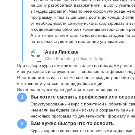
не „хочу разобраться в маркетинге“, а „хочу уметь
в Яндекс Директе“. Чем точнее сформулирован жел
программу и тем выше шанс дойти до конца. В отли
от необходимости самому искать, фильтровать и вы
и содержанием работают команды методистов и реда
А в отличие от ментора, качество подачи здесь не 
на тысячах студентов и постоянно улучшается»
Анна Линская
Chief Marketing Officer в Хабре
При выборе курса смотрите не только на программу, но и
и актуальность инструментов — хорошие платформы следя
И не торопитесь из-за тех же сезонных скидок: решение л
и готовности учиться, а не дедлайна акции.
Вот когда покупка курса действительно оправдана:
Вы хотите сменить профессию или освои
1
Структурированный курс с практикой и обратной св
чем если вы будете сами искать и сохранять самые
несколько программ по длительности, формату и н
Вам нужно быстро что-то освоить
2
Курсы хорошо справляются с точечными задачами: 