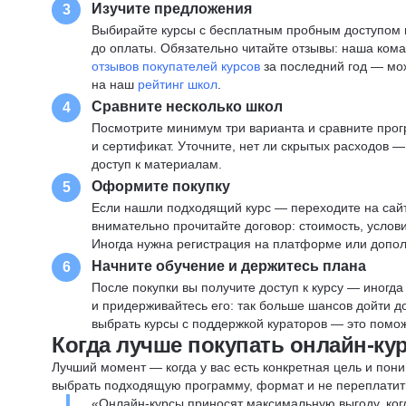
Изучите предложения
3
Выбирайте курсы с бесплатным пробным доступом и
до оплаты. Обязательно читайте отзывы: наша ком
отзывов покупателей курсов
за последний год — мо
на наш
рейтинг школ
.
Сравните несколько школ
4
Посмотрите минимум три варианта и сравните прог
и сертификат. Уточните, нет ли скрытых расходов 
доступ к материалам.
Оформите покупку
5
Если нашли подходящий курс — переходите на сай
внимательно прочитайте договор: стоимость, услови
Иногда нужна регистрация на платформе или допо
Начните обучение и держитесь плана
6
После покупки вы получите доступ к курсу — иногда
и придерживайтесь его: так больше шансов дойти 
выбрать курсы с поддержкой кураторов — это помож
Когда лучше покупать онлайн-ку
Лучший момент — когда у вас есть конкретная цель и пони
выбрать подходящую программу, формат и не переплатит
«Онлайн-курсы приносят максимальную выгоду, ког