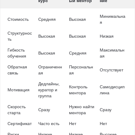
курс
ый ментор
ние
Минимальна
Стоимость
Средняя
Высокая
я
Структурнос
Высокая
Высокая
Низкая
ть
Гибкость
Максимальн
Высокая
Средняя
обучения
ая
Обратная
Ограниченн
Персональн
Отсутствует
связь
ая
ая
Дедлайны,
Контроль
Самодисцип
Мотивация
куратор и
ментора
лина
группа
Скорость
Нужно найти
Сразу
Сразу
старта
ментора
Сертификат
Часто есть
Нет
Нет
Риски
Низкие
Низкие
Высокие