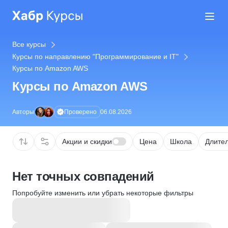
Все курсы
Курсы по направлению "Программирование и IT"
Курсы по Amazon AWS
Курсы по Amazon AWS
Проверено
Авторы
06.08.2026
Акции и скидки
Цена
Школа
Длител
Нет точных совпадений
Попробуйте изменить или убрать некоторые фильтры