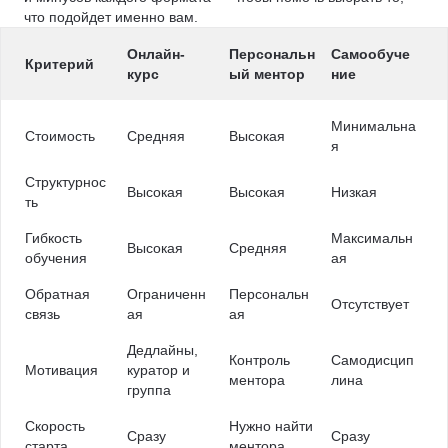
что подойдет именно вам.
Онлайн-
Персональн
Самообуче
Критерий
курс
ый ментор
ние
Минимальна
Стоимость
Средняя
Высокая
я
Структурнос
Высокая
Высокая
Низкая
ть
Гибкость
Максимальн
Высокая
Средняя
обучения
ая
Обратная
Ограниченн
Персональн
Отсутствует
связь
ая
ая
Дедлайны,
Контроль
Самодисцип
Мотивация
куратор и
ментора
лина
группа
Скорость
Нужно найти
Сразу
Сразу
старта
ментора