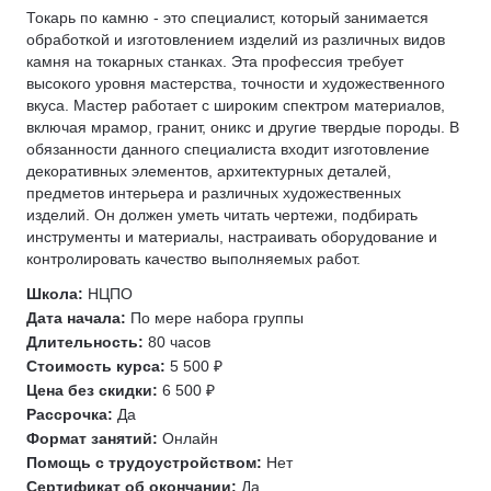
Кинолог
Технолог швейного производства
Токарь по камню - это специалист, который занимается
обработкой и изготовлением изделий из различных видов
Архивное дело
Социальная работа
камня на токарных станках. Эта профессия требует
Администратор салона красоты
Антитеррористическая защита
высокого уровня мастерства, точности и художественного
Администратор спортивной организации
вкуса. Мастер работает с широким спектром материалов,
Товароведение
включая мрамор, гранит, оникс и другие твердые породы. В
Гостиничный бизнес
Столярное дело
обязанности данного специалиста входит изготовление
Административно-хозяйственная деятельность (АХД)
Сестринское дело
декоративных элементов, архитектурных деталей,
предметов интерьера и различных художественных
Управление поставками
Холодильное оборудование
изделий. Он должен уметь читать чертежи, подбирать
Управление безопасностью
Кадастровая деятельность
инструменты и материалы, настраивать оборудование и
контролировать качество выполняемых работ.
Водитель погрузчика
Портной
Школа:
НЦПО
Дата начала:
По мере набора группы
Полиграфолог
Длительность:
80 часов
Сантехник
Стоимость курса:
5 500 ₽
Электромеханик по лифтам
Цена без скидки:
6 500 ₽
Слаботочные системы
Рассрочка:
Да
Формат занятий:
Онлайн
Крановщик
Помощь с трудоустройством:
Нет
ДОПОГ (ADR)
Сертификат об окончании:
Да