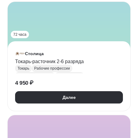
72 часа
Столица
Токарь-расточник 2-6 разряда
Токарь
Рабочие профессии
Материаловедение
Охрана труда
4 950 ₽
Техника безопасности
Далее