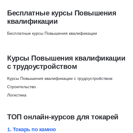
Саморазвитие и soft skills
658
Инженер-проектировщик
Скидка 10%
Прикладные программы
277
Бесплатные курсы Повышения
Инженер-сметчик
НЦПО
Педагогика
751
квалификации
День рождения
Инженер по охране труда и технике безопасности / Инженер-эколог
Языки
142
Охрана труда
Повышение квалификации
Бесплатные курсы Повышения квалификации
1026
Ветеринария
Медицинская сестра
Санитар
Курсы Повышения квалификации
Администратор гостиницы
с трудоустройством
Строительство
Курсы Повышения квалификации с трудоустройством
Логистика
Строительство
Риелтор
Логистика
Энергетика
Риелтор
Эксплуатация зданий и сооружений
Управление в строительстве
Пожарная безопасность
ТОП онлайн-курсов для токарей
Государственное и муниципальное управление (ГМУ)
Техносферная безопасность
Транспортная логистика
Рабочие профессии
1. Токарь по камню