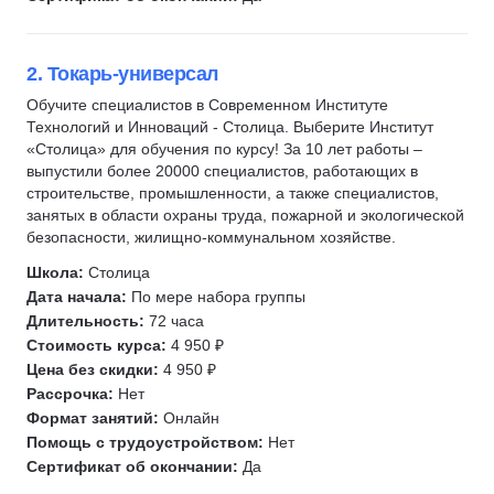
Электромонтер
Социальная сфера
2. Токарь-универсал
Прораб
Обучите специалистов в Современном Институте
Официант
Технологий и Инноваций - Столица. Выберите Институт
Закройщик
«Столица» для обучения по курсу! За 10 лет работы –
Шиномонтаж
выпустили более 20000 специалистов, работающих в
строительстве, промышленности, а также специалистов,
Агропромышленный комплекс (АПК)
занятых в области охраны труда, пожарной и экологической
Парламентская деятельность
безопасности, жилищно-коммунальном хозяйстве.
Избирательный процесс
Школа:
Столица
Инженерные системы
Дата начала:
По мере набора группы
Длительность:
72 часа
Водоснабжение
Стоимость курса:
4 950 ₽
Геодезия
Цена без скидки:
4 950 ₽
Картография
Рассрочка:
Нет
Маркшейдерское дело
Формат занятий:
Онлайн
Помощь с трудоустройством:
Нет
Геология
Сертификат об окончании:
Да
Недропользование