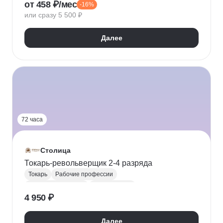
от 458 ₽/мес
-16%
или сразу 5 500 ₽
Далее
72 часа
Столица
Токарь-револьверщик 2-4 разряда
Токарь
Рабочие профессии
Материаловедение
Охрана труда
4 950 ₽
Техника безопасности
Далее