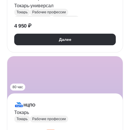
Токарь-универсал
Токарь
Рабочие профессии
Материаловедение
Охрана труда
4 950 ₽
Техника безопасности
Далее
80 час
НЦПО
Токарь
Токарь
Рабочие профессии