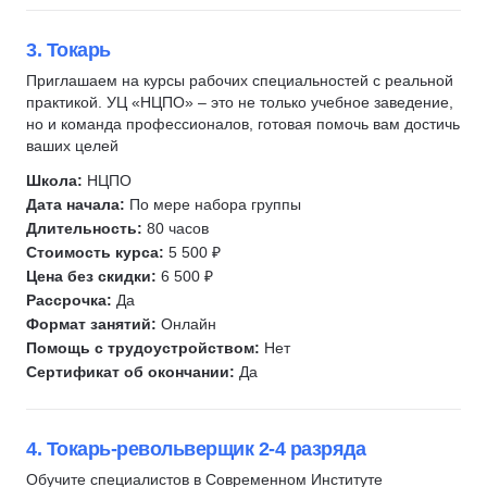
Добыча полезных ископаемых
Горное дело
3. Токарь
Отделочные работы
Приглашаем на курсы рабочих специальностей с реальной
практикой. УЦ «НЦПО» – это не только учебное заведение,
Капитальный ремонт
но и команда профессионалов, готовая помочь вам достичь
Ихтиология
ваших целей
Рыболовство
Школа:
НЦПО
Сельское хозяйство
Дата начала:
По мере набора группы
Растениеводство
Длительность:
80 часов
Стоимость курса:
5 500 ₽
Птицеводство
Цена без скидки:
6 500 ₽
Животноводство
Рассрочка:
Да
Гражданская оборона
Формат занятий:
Онлайн
Помощь с трудоустройством:
Нет
Защита в чрезвычайных ситуациях
Сертификат об окончании:
Да
4. Токарь-револьверщик 2-4 разряда
Обучите специалистов в Современном Институте