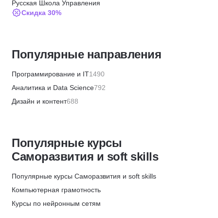
Русская Школа Управления
Скидка 30%
НИУДПО имени К.Д. Ушинского
Скидка 5%
Популярные направления
МИТУ
Скидка 15%
Программирование и IT
1490
Русская Школа Управления
Аналитика и Data Science
792
Скидка 5%
Дизайн и контент
688
ИПО
Бизнес и менеджмент
1336
Скидка 10%
Маркетинг и продажи
446
Moscow Business School
Популярные курсы
Финансы и бухгалтерия
655
Скидка 5%
Саморазвития и soft skills
HR и рекрутинг
327
МИПО
Хобби и творчество
355
Популярные курсы Саморазвития и soft skills
Скидка 10%
Красота и здоровье
566
Компьютерная грамотность
Институт профессиональных квалификаций
Кулинария
82
Курсы по нейронным сетям
Скидка 5%
Психология
596
Межличностное общение