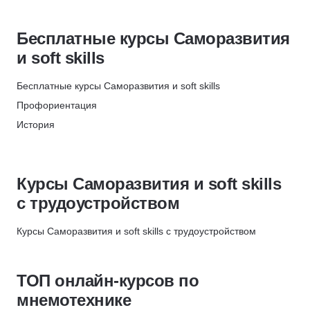
АБИУС
Саморазвитие и soft skills
648
Публичные выступления
Скидка 5%
Прикладные программы
276
Бесплатные курсы Саморазвития
Презентации
Московская Бизнес Академия
Педагогика
744
и soft skills
Курсы для родителей
Скидка 10%
Языки
142
Тайм-менеджмент
Skillbox
Повышение квалификации
Бесплатные курсы Саморазвития и soft skills
964
Грамотность
Скидка 5%
Профориентация
Подготовка к собеседованию
Академия Эдюсон
История
Составление резюме
Скидка 5%
Подготовка к собеседованию
Профориентация
Skypro
Soft Skills
Скидка 12%
Курсы Саморазвития и soft skills
Планирование
ЦАППКК
с трудоустройством
Слепая печать
Скидка 6%
Эмоции
Курсы Саморазвития и soft skills с трудоустройством
НЦРДО
Медиация
Скидка 6%
Философия
НИПКЭФ
ТОП онлайн-курсов по
Личная мотивация
Скидка 6%
мнемотехнике
Ораторское мастерство