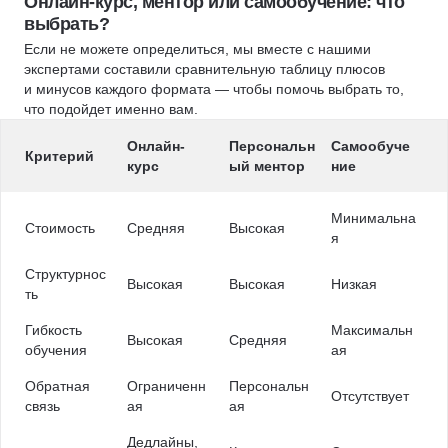
Онлайн-курс, ментор или самообучение: что
выбрать?
Если не можете определиться, мы вместе с нашими
экспертами составили сравнительную таблицу плюсов
и минусов каждого формата — чтобы помочь выбрать то,
что подойдет именно вам.
Онлайн-
Персональн
Самообуче
Критерий
курс
ый ментор
ние
Минимальна
Стоимость
Средняя
Высокая
я
Структурнос
Высокая
Высокая
Низкая
ть
Гибкость
Максимальн
Высокая
Средняя
обучения
ая
Обратная
Ограниченн
Персональн
Отсутствует
связь
ая
ая
Дедлайны,