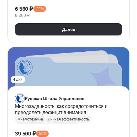
Личная эффективность
Soft Skills
6 560 ₽
-20%
8 200 ₽
Далее
4 дня
Русская Школа Управления
Многозадачность: как сосредоточиться и
преодолеть дефицит внимания
Мнемотехника
Личная эффективность
Тайм-менеджмент
Скорочтение
39 500 ₽
-50%
Целеполагание
Развитие памяти