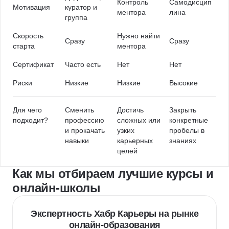
Контроль
Самодисцип
Мотивация
куратор и
ментора
лина
группа
Скорость
Нужно найти
Сразу
Сразу
старта
ментора
Сертификат
Часто есть
Нет
Нет
Риски
Низкие
Низкие
Высокие
Для чего
Сменить
Достичь
Закрыть
подходит?
профессию
сложных или
конкретные
и прокачать
узких
пробелы в
навыки
карьерных
знаниях
целей
Как мы отбираем лучшие курсы и
онлайн-школы
Экспертность Хабр Карьеры на рынке
онлайн-образования