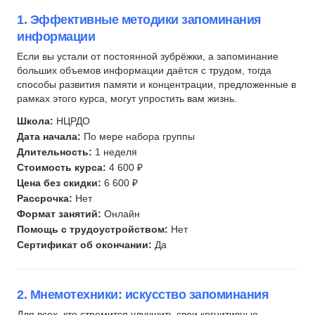
Самооценка
1. Эффективные методики запоминания
информации
Личная эффективность
Если вы устали от постоянной зубрёжки, а запоминание
Боязнь публичных выступлений
больших объемов информации даётся с трудом, тогда
Скорочтение
способы развития памяти и концентрации, предложенные в
Мнемотехника
рамках этого курса, могут упростить вам жизнь.
Личностный рост
Школа:
НЦРДО
Мировая история
Дата начала:
По мере набора группы
Длительность:
1 неделя
Религия
Стоимость курса:
4 600 ₽
География
Цена без скидки:
6 600 ₽
Культура
Рассрочка:
Нет
Формат занятий:
Онлайн
История искусств
Помощь с трудоустройством:
Нет
Литература
Сертификат об окончании:
Да
История
Work-life balance
2. Мнемотехники: искусство запоминания
Живопись
Винная культура
Для всех, кто стремится улучшить свои когнитивные