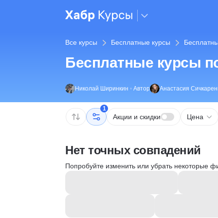
Все курсы
Бесплатные курсы
Бесплатны
Бесплатные курсы п
Николай Ширинкин
•
Автор
Анастасия Сичкарен
1
Акции и скидки
Цена
Нет точных совпадений
Попробуйте изменить или убрать некоторые ф