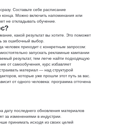
 сразу. Составьте себе расписание
до конца. Можно включить напоминания или
ет не откладывать обучение.
рс?
мание, какой результат вы хотите. Это поможет
ь за ошибочный выбор.
да человек приходит с конкретным запросом:
 самостоятельно запускать рекламные кампании
аемый результат, тем легче найти подходящую
чие от самообучения, курс избавляет
страивать материал — над структурой
кторов, которые уже прошли этот путь за вас.
зависит от одного человека: программа отточена
 на дату последнего обновления материалов
т за изменениями в индустрии.
учше принимать исходя из своих целей