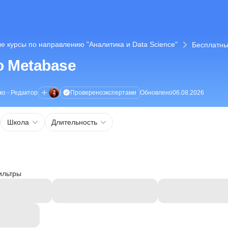
е курсы по направлению "Аналитика и Data Science"
Бесплатны
о Metabase
Проверено
экспертами
ко
•
Редактор
Обновлено
06.08.2026
Школа
Длительность
ильтры