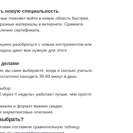
ть новую специальность
язью поможет войти в новую область быстрее,
 разные материалы в интернете. Сравните
аличию сертификата.
нужно разобраться с новым инструментом или
 курсы дают всю нужную для этого
и делами
к: вы сами выбираете, когда и сколько учиться.
статочно находить 30-60 минут в день
выбор:
X через Y недель» работает лучше, чем просто
жание и формат важнее скидки;
 не маркетинговые описания.
 выбрать?
ртами составили сравнительную таблицу
ть то, что подойдет именно вам.