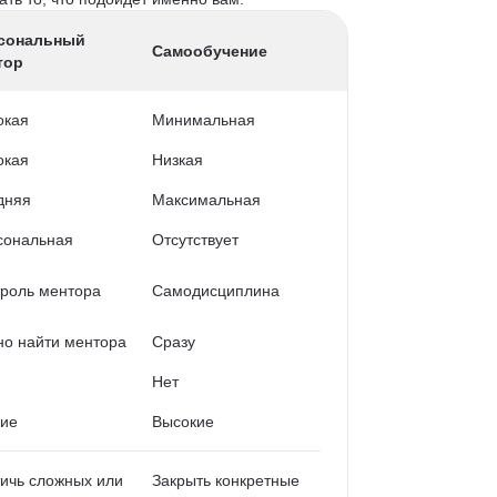
сональный
Самообучение
тор
окая
Минимальная
окая
Низкая
дняя
Максимальная
сональная
Отсутствует
роль ментора
Самодисциплина
о найти ментора
Сразу
Нет
кие
Высокие
ичь сложных или
Закрыть конкретные