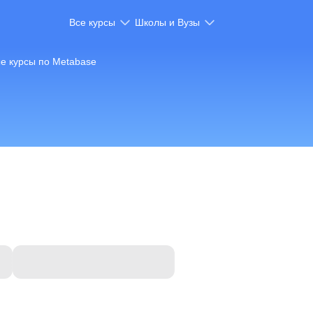
Все курсы
Школы и Вузы
е курсы по Metabase