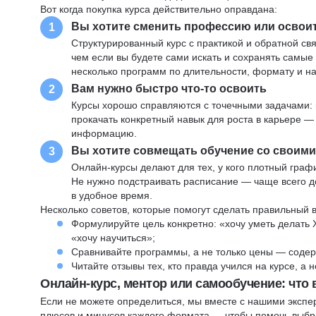
Вот когда покупка курса действительно оправдана:
Вы хотите сменить профессию или освои
1
Структурированный курс с практикой и обратной св
чем если вы будете сами искать и сохранять самые
несколько программ по длительности, формату и н
Вам нужно быстро что-то освоить
2
Курсы хорошо справляются с точечными задачами: 
прокачать конкретный навык для роста в карьере —
информацию.
Вы хотите совмещать обучение со своим
3
Онлайн-курсы делают для тех, у кого плотный графи
Не нужно подстраивать расписание — чаще всего до
в удобное время.
Несколько советов, которые помогут сделать правильный 
Формулируйте цель конкретно: «хочу уметь делать 
«хочу научиться»;
Сравнивайте программы, а не только цены — содер
Читайте отзывы тех, кто правда учился на курсе, а
Онлайн-курс, ментор или самообучение: что
Если не можете определиться, мы вместе с нашими экспе
плюсов и минусов каждого формата — чтобы помочь выбра