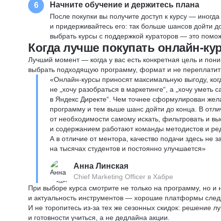
Начните обучение и держитесь плана
6
После покупки вы получите доступ к курсу — иногда
и придерживайтесь его: так больше шансов дойти 
выбрать курсы с поддержкой кураторов — это помож
Когда лучше покупать онлайн-ку
Лучший момент — когда у вас есть конкретная цель и пони
выбрать подходящую программу, формат и не переплатит
«Онлайн-курсы приносят максимальную выгоду, ког
не „хочу разобраться в маркетинге“, а „хочу уметь
в Яндекс Директе“. Чем точнее сформулирован жел
программу и тем выше шанс дойти до конца. В отли
от необходимости самому искать, фильтровать и вы
и содержанием работают команды методистов и реда
А в отличие от ментора, качество подачи здесь не 
на тысячах студентов и постоянно улучшается»
Анна Линская
Chief Marketing Officer в Хабре
При выборе курса смотрите не только на программу, но и
и актуальность инструментов — хорошие платформы следя
И не торопитесь из-за тех же сезонных скидок: решение л
и готовности учиться, а не дедлайна акции.