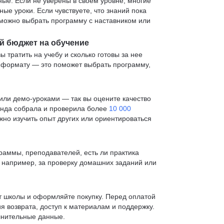
е. Если не уверены в своем уровне, многие
е уроки. Если чувствуете, что знаний пока
— можно выбрать программу с наставником или
й бюджет на обучение
ы тратить на учебу и сколько готовы за нее
и формату — это поможет выбрать программу,
ли демо-уроками — так вы оцените качество
анда собрала и проверила более
10 000
жно изучить опыт других или ориентироваться
раммы, преподавателей, есть ли практика
— например, за проверку домашних заданий или
т школы и оформляйте покупку. Перед оплатой
я возврата, доступ к материалам и поддержку.
лнительные данные.