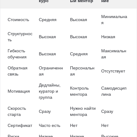
курс
ый ментор
ние
Минимальна
Стоимость
Средняя
Высокая
я
Структурнос
Высокая
Высокая
Низкая
ть
Гибкость
Максимальн
Высокая
Средняя
обучения
ая
Обратная
Ограниченн
Персональн
Отсутствует
связь
ая
ая
Дедлайны,
Контроль
Самодисцип
Мотивация
куратор и
ментора
лина
группа
Скорость
Нужно найти
Сразу
Сразу
старта
ментора
Сертификат
Часто есть
Нет
Нет
Риски
Низкие
Низкие
Высокие