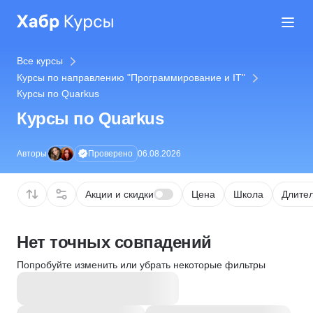
Все курсы
Курсы по направлению "Программирование и IT"
Курсы по Quarkus
Курсы по Quarkus
Проверено
Авторы
06.08.2026
Акции и скидки
Цена
Школа
Длител
Нет точных совпадений
Попробуйте изменить или убрать некоторые фильтры