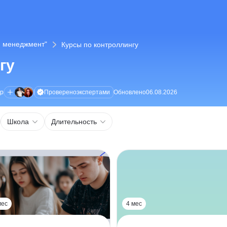
и менеджмент"
Курсы по контроллингу
гу
Проверено
экспертами
ор
Обновлено
06.08.2026
Школа
Длительность
мес
4 мес