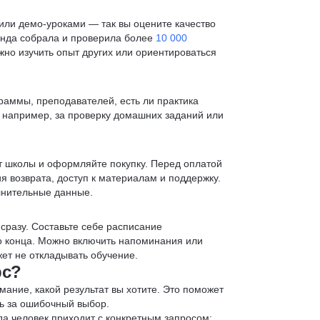
ли демо-уроками — так вы оцените качество
анда собрала и проверила более
10 000
жно изучить опыт других или ориентироваться
раммы, преподавателей, есть ли практика
— например, за проверку домашних заданий или
т школы и оформляйте покупку. Перед оплатой
я возврата, доступ к материалам и поддержку.
лнительные данные.
 сразу. Составьте себе расписание
до конца. Можно включить напоминания или
ет не откладывать обучение.
рс?
мание, какой результат вы хотите. Это поможет
ь за ошибочный выбор.
да человек приходит с конкретным запросом: