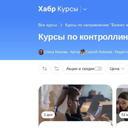
Все курсы
Курсы по направлению "Бизнес 
Курсы по контроллин
Елена Махова
•
Автор
Сергей Лобачев
•
Редакт
Акции и скидки
Цена
3 дня
54 