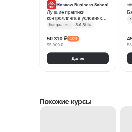
Moscow Business School
Лучшие практики
Ба
контроллинга в условиях
К
новой экономики
Контроллинг
Soft Skills
Т
Бюджетирование
У
50 310 ₽
4
-10%
Финансовый контроллинг
У
55 900 ₽
58
У
Далее
E
Похожие курсы