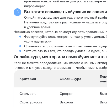
прокачать конкретный навык для роста в карьере —
информацию.
Вы хотите совмещать обучение со своим
3
Онлайн-курсы делают для тех, у кого плотный графи
Не нужно подстраивать расписание — чаще всего до
в удобное время.
Несколько советов, которые помогут сделать правильный 
Формулируйте цель конкретно: «хочу уметь делать 
«хочу научиться»;
Сравнивайте программы, а не только цены — содер
Читайте отзывы тех, кто правда учился на курсе, а
Онлайн-курс, ментор или самообучение: что
Если не можете определиться, мы вместе с нашими экспе
плюсов и минусов каждого формата — чтобы помочь выбра
Пер
Критерий
Онлайн-курс
мен
Стоимость
Средняя
Выс
Структурность
Высокая
Выс