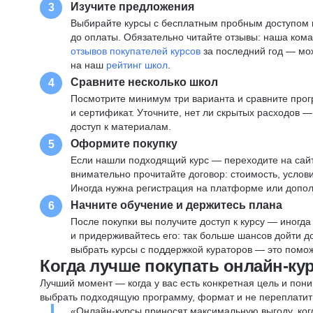
Изучите предложения
3
Выбирайте курсы с бесплатным пробным доступом и
до оплаты. Обязательно читайте отзывы: наша ком
отзывов покупателей курсов
за последний год — мо
на наш
рейтинг школ
.
Сравните несколько школ
4
Посмотрите минимум три варианта и сравните прог
и сертификат. Уточните, нет ли скрытых расходов 
доступ к материалам.
Оформите покупку
5
Если нашли подходящий курс — переходите на сай
внимательно прочитайте договор: стоимость, услови
Иногда нужна регистрация на платформе или допо
Начните обучение и держитесь плана
6
После покупки вы получите доступ к курсу — иногда
и придерживайтесь его: так больше шансов дойти 
выбрать курсы с поддержкой кураторов — это помож
Когда лучше покупать онлайн-ку
Лучший момент — когда у вас есть конкретная цель и пони
выбрать подходящую программу, формат и не переплатит
«Онлайн-курсы приносят максимальную выгоду, ког