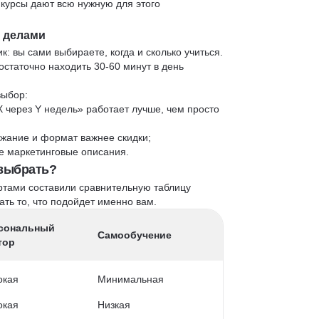
 курсы дают всю нужную для этого
и делами
к: вы сами выбираете, когда и сколько учиться.
статочно находить 30-60 минут в день
выбор:
X через Y недель» работает лучше, чем просто
жание и формат важнее скидки;
 не маркетинговые описания.
 выбрать?
ртами составили сравнительную таблицу
ть то, что подойдет именно вам.
сональный
Самообучение
тор
окая
Минимальная
окая
Низкая