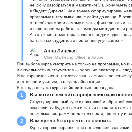
не „хочу разобраться в маркетинге“, а „хочу уметь
в Яндекс Директе“. Чем точнее сформулирован жел
программу и тем выше шанс дойти до конца. В отли
от необходимости самому искать, фильтровать и вы
и содержанием работают команды методистов и реда
А в отличие от ментора, качество подачи здесь не 
на тысячах студентов и постоянно улучшается»
Анна Линская
Chief Marketing Officer в Хабре
При выборе курса смотрите не только на программу, но и
и актуальность инструментов — хорошие платформы следя
И не торопитесь из-за тех же сезонных скидок: решение л
и готовности учиться, а не дедлайна акции.
Вот когда покупка курса действительно оправдана:
Вы хотите сменить профессию или освои
1
Структурированный курс с практикой и обратной св
чем если вы будете сами искать и сохранять самые
несколько программ по длительности, формату и н
Вам нужно быстро что-то освоить
2
Курсы хорошо справляются с точечными задачами: 