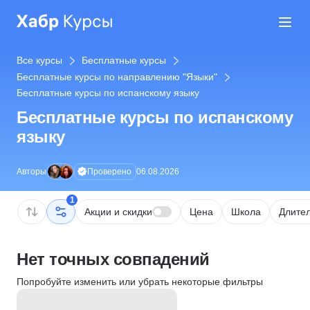
Все курсы
Бесплатные курсы
Бесплатные курсы по направлению "Языки"
Бесплатные курсы по испанскому языку
Бесплатные курсы по испанскому
языку
Проверено
Авторы
06.08.2026
1
Акции и скидки
Цена
Школа
Длител
Нет точных совпадений
Попробуйте изменить или убрать некоторые фильтры