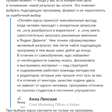
Лучший момент — когда у вас есть конкретная цель
и понимание, какой результат вы хотите. Это поможет
выбрать подходящую программу, формат и не переплатить
за ошибочный выбор.
«Онлайн-курсы приносят максимальную выгоду,
когда человек приходит с конкретным запросом:
не „хочу разобраться в маркетинге“, а „хочу уметь
самостоятельно запускать рекламные кампании
в Яндекс Директе“. Чем точнее сформулирован
желаемый результат, тем легче найти подходящую
программу и тем выше шанс дойти до конца.
В отличие от самообучения, курс избавляет
от необходимости самому искать, фильтровать
и выстраивать материал — над структурой
и содержанием работают команды методистов
и редакторов, которые уже прошли этот путь за вас.
А в отличие от ментора, качество подачи здесь
не зависит от одного человека: программа отточена
на тысячах студентов и постоянно улучшается»
Анна Линская
Chief Marketing Officer в Хабре
При выборе курса смотрите не только на программу,