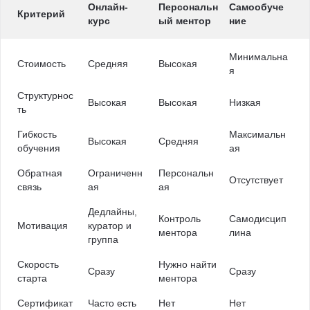
Онлайн-
Персональн
Самообуче
Критерий
курс
ый ментор
ние
Минимальна
Стоимость
Средняя
Высокая
я
Структурнос
Высокая
Высокая
Низкая
ть
Гибкость
Максимальн
Высокая
Средняя
обучения
ая
Обратная
Ограниченн
Персональн
Отсутствует
связь
ая
ая
Дедлайны,
Контроль
Самодисцип
Мотивация
куратор и
ментора
лина
группа
Скорость
Нужно найти
Сразу
Сразу
старта
ментора
Сертификат
Часто есть
Нет
Нет