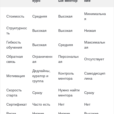
курс
ый ментор
ние
Минимальна
Стоимость
Средняя
Высокая
я
Структурнос
Высокая
Высокая
Низкая
ть
Гибкость
Максимальн
Высокая
Средняя
обучения
ая
Обратная
Ограниченн
Персональн
Отсутствует
связь
ая
ая
Дедлайны,
Контроль
Самодисцип
Мотивация
куратор и
ментора
лина
группа
Скорость
Нужно найти
Сразу
Сразу
старта
ментора
Сертификат
Часто есть
Нет
Нет
Риски
Низкие
Низкие
Высокие