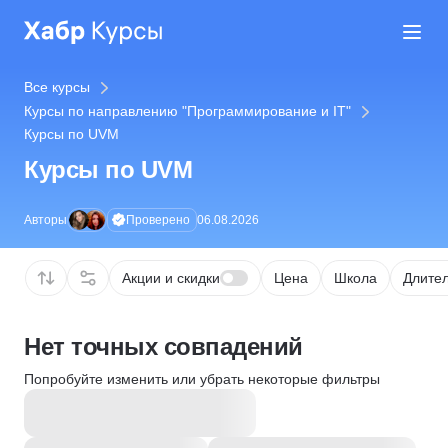
Все курсы
Курсы по направлению "Программирование и IT"
Курсы по UVM
Курсы по UVM
Проверено
Авторы
06.08.2026
Акции и скидки
Цена
Школа
Длител
Нет точных совпадений
Попробуйте изменить или убрать некоторые фильтры