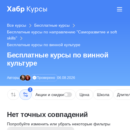
Все курсы
Бесплатные курсы
Бесплатные курсы по направлению "Саморазвитие и soft
skills"
Бесплатные курсы по винной культуре
Бесплатные курсы по винной
культуре
Проверено
Авторы
06.08.2026
1
Акции и скидки
Цена
Школа
Длител
Нет точных совпадений
Попробуйте изменить или убрать некоторые фильтры