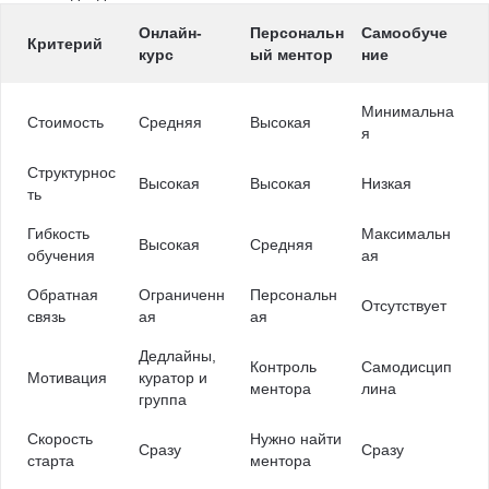
Онлайн-
Персональн
Самообуче
Критерий
курс
ый ментор
ние
Минимальна
Стоимость
Средняя
Высокая
я
Структурнос
Высокая
Высокая
Низкая
ть
Гибкость
Максимальн
Высокая
Средняя
обучения
ая
Обратная
Ограниченн
Персональн
Отсутствует
связь
ая
ая
Дедлайны,
Контроль
Самодисцип
Мотивация
куратор и
ментора
лина
группа
Скорость
Нужно найти
Сразу
Сразу
старта
ментора