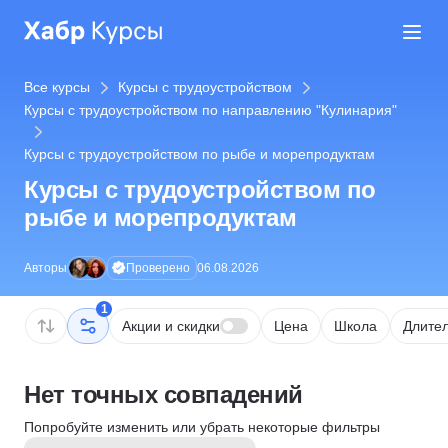
Все курсы
Курсы с трудоустройством
Курсы с трудоустройством по направлению "Кулинария"
Курсы с трудоустройством по рыбе и морепродуктам
Курсы с трудоустройством по
рыбе и морепродуктам
Проверено
Авторы
06.08.2026
1
Акции и скидки
Цена
Школа
Длител
Нет точных совпадений
Попробуйте изменить или убрать некоторые фильтры