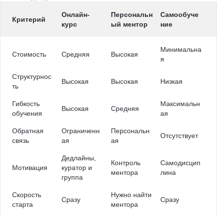
Онлайн-
Персональн
Самообуче
Критерий
курс
ый ментор
ние
Минимальна
Стоимость
Средняя
Высокая
я
Структурнос
Высокая
Высокая
Низкая
ть
Гибкость
Максимальн
Высокая
Средняя
обучения
ая
Обратная
Ограниченн
Персональн
Отсутствует
связь
ая
ая
Дедлайны,
Контроль
Самодисцип
Мотивация
куратор и
ментора
лина
группа
Скорость
Нужно найти
Сразу
Сразу
старта
ментора