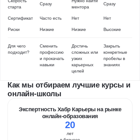
Скорость
Нужно найти
Сразу
Сразу
старта
ментора
Сертификат
Часто есть
Нет
Нет
Риски
Низкие
Низкие
Высокие
Для чего
Сменить
Достичь
Закрыть
подходит?
профессию
сложных или
конкретные
и прокачать
узких
пробелы в
навыки
карьерных
знаниях
целей
Как мы отбираем лучшие курсы и
онлайн-школы
Экспертность Хабр Карьеры на рынке
онлайн-образования
20
лет
в бизнесе