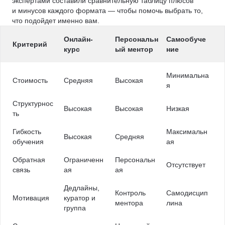
экспертами составили сравнительную таблицу плюсов
и минусов каждого формата — чтобы помочь выбрать то,
что подойдет именно вам.
Онлайн-
Персональн
Самообуче
Критерий
курс
ый ментор
ние
Минимальна
Стоимость
Средняя
Высокая
я
Структурнос
Высокая
Высокая
Низкая
ть
Гибкость
Максимальн
Высокая
Средняя
обучения
ая
Обратная
Ограниченн
Персональн
Отсутствует
связь
ая
ая
Дедлайны,
Контроль
Самодисцип
Мотивация
куратор и
ментора
лина
группа