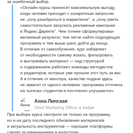
за ошибочный выбор.
«Онлайн-курсы приносят максимальную выгоду,
когда человек приходит с конкретным запросом:
не „хочу разобраться в маркетинге“, а „хочу уметь
самостоятельно запускать рекламные кампании
в Яндекс Директе“. Чем точнее сформулирован
желаемый результат, тем легче найти подходящую
программу и тем выше шанс дойти до конца.
В отличие от самообучения, курс избавляет
от необходимости самому искать, фильтровать
и выстраивать материал — над структурой
и содержанием работают команды методистов
и редакторов, которые уже прошли этот путь за вас.
А в отличие от ментора, качество подачи здесь
не зависит от одного человека: программа отточена
на тысячах студентов и постоянно улучшается»
Анна Линская
Chief Marketing Officer в Хабре
При выборе курса смотрите не только на программу,
но и на дату последнего обновления материалов
и актуальность инструментов — хорошие платформы
следят за изменениями в индустрии.