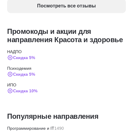
прибегать к доп. литературе, но скорее в качестве 
Посмотреть все отзывы
ликбеза. Благодарю школу и преподавателей. 
Обязательно буду вашим учеником и в будущем!
Промокоды и акции для
направления Красота и здоровье
НАДПО
Скидка 5%
Психодемия
Скидка 5%
ИПО
Скидка 10%
МИПО
Скидка 10%
Популярные направления
Институт профессиональных квалификаций
Скидка 5%
Программирование и IT
1490