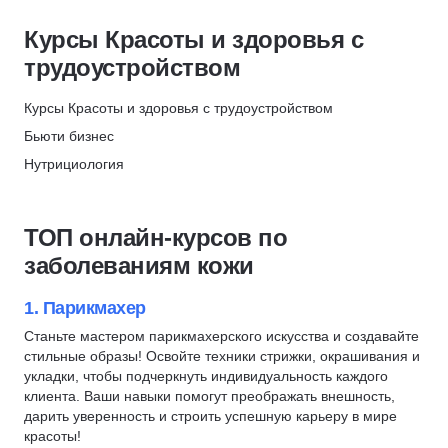
ИПО
Создание прически
Скидки до 35%
Курсы Красоты и здоровья с
Составление программ тренировок
МИПО
трудоустройством
Забота о здоровье
Скидки до 35%
Курсы Красоты и здоровья с трудоустройством
Составление рациона питания
НЦПО
Бьюти бизнес
Эфирные масла
День рождения
Нутрициология
Здоровые привычки
Диетология
Визаж
Депиляция
Косметология
ТОП онлайн-курсов по
Фитнес-нутрициолог
Маникюр
заболеваниям кожи
Кинезиология
Массаж
Гомеопатия
Антиэйджинг
1. Парикмахер
Фитнес тренеры
Медицина
Станьте мастером парикмахерского искусства и создавайте
стильные образы! Освойте техники стрижки, окрашивания и
Стоматология
укладки, чтобы подчеркнуть индивидуальность каждого
Сестринское дело
клиента. Ваши навыки помогут преображать внешность,
дарить уверенность и строить успешную карьеру в мире
Ветеринария
красоты!
Медицинский регистратор