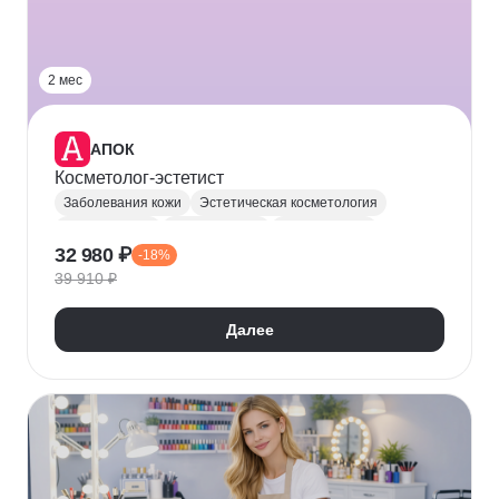
2 мес
АПОК
Косметолог-эстетист
Заболевания кожи
Эстетическая косметология
Косметология
Дерматология
Уход за кожей
32 980 ₽
-18%
Ароматерапия
Массаж лица
Конфликтология
39 910 ₽
Далее