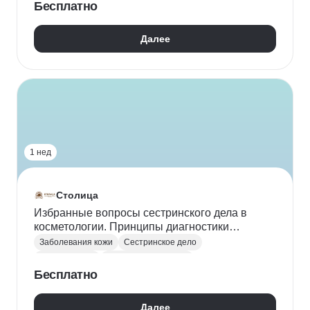
Бесплатно
Далее
1 нед
Столица
Избранные вопросы сестринского дела в
косметологии. Принципы диагностики
заболеваний кожи и косметических дефектов
Заболевания кожи
Сестринское дело
Косметология
Медицинская сестра
Бесплатно
Далее