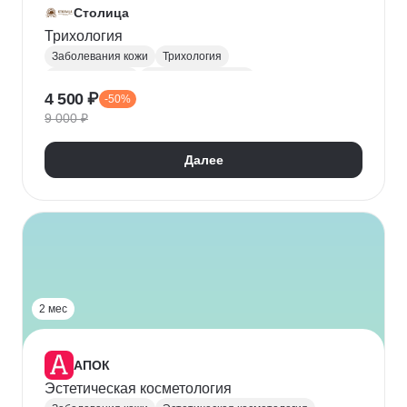
Столица
Трихология
Заболевания кожи
Трихология
Нутрициология
Заболевания волос
4 500 ₽
-50%
Уход за волосами
9 000 ₽
Далее
2 мес
АПОК
Эстетическая косметология