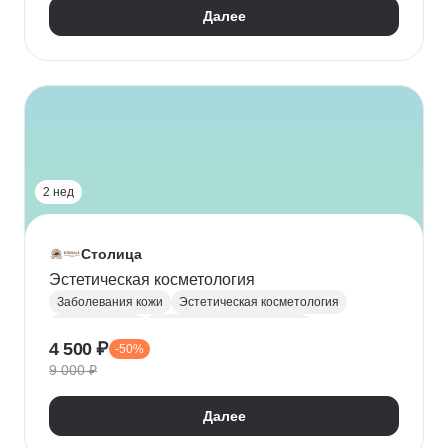
Далее
2 нед
Столица
Эстетическая косметология
Заболевания кожи
Эстетическая косметология
Косметология
Аппаратная косметология
4 500 ₽
-50%
Дерматология
Уход за кожей
9 000 ₽
Инъекционная косметология
Далее