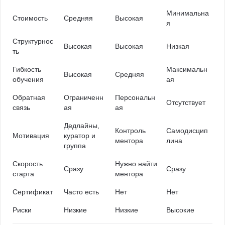
Минимальна
Стоимость
Средняя
Высокая
я
Структурнос
Высокая
Высокая
Низкая
ть
Гибкость
Максимальн
Высокая
Средняя
обучения
ая
Обратная
Ограниченн
Персональн
Отсутствует
связь
ая
ая
Дедлайны,
Контроль
Самодисцип
Мотивация
куратор и
ментора
лина
группа
Скорость
Нужно найти
Сразу
Сразу
старта
ментора
Сертификат
Часто есть
Нет
Нет
Риски
Низкие
Низкие
Высокие