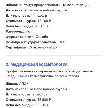
Школа:
Институт профессиональных квалификаций
Коррекция фигуры
Дата начала:
По мере набора группы
Коррекция бровей
Длительность:
4 недели
Медицинский массаж
Стоимость курса:
12 100 ₽
Цена без скидки:
15 125 ₽
Эпиляция
Рассрочка:
Нет
Депиляция
Формат занятий:
Онлайн
Рентгенолаборант
Помощь с трудоустройством:
Нет
Трихология
Сертификат об окончании:
Да
Гуаша
Массаж лица
2. Медицинская косметология
Антицеллюлитный массаж
Профессиональная переподготовка по специальности
Профпатология
«Медицинская косметология» по всей России
EAACI
Школа:
АПОК
Иммунология
Дата начала:
По мере набора группы
Аллергология
Длительность:
2 месяца
Стоимость курса:
32 980 ₽
Дерматология
Цена без скидки:
39 910 ₽
Уход за волосами