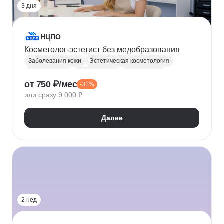
3 дня
НЦПО
Косметолог-эстетист без медобразования
Заболевания кожи
Эстетическая косметология
Косметология
Уход за кожей
Массаж лица
от 750 ₽/мес
-31%
Лимфодренажный массаж
или сразу 9 000 ₽
Далее
2 нед