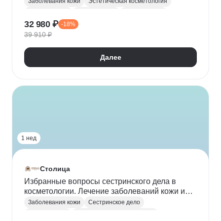
Заболевания кожи
Эстетическая косметология
Дерматология
Косметология
Уход за кожей
32 980 ₽
-18%
Чистка лица
Массаж лица
Коррекция бровей
39 910 ₽
Пилинг
Инъекционная косметология
Эпиляция
Обертывание
Далее
Аппаратная косметология
1 нед
Столица
Избранные вопросы сестринского дела в
косметологии. Лечение заболеваний кожи и
косметических дефектов
Заболевания кожи
Сестринское дело
Косметология
Эстетическая косметология