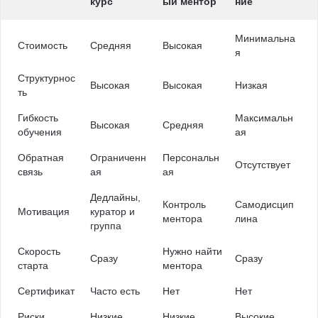
курс
ый ментор
ние
Минимальна
Стоимость
Средняя
Высокая
я
Структурнос
Высокая
Высокая
Низкая
ть
Гибкость
Максимальн
Высокая
Средняя
обучения
ая
Обратная
Ограниченн
Персональн
Отсутствует
связь
ая
ая
Дедлайны,
Контроль
Самодисцип
Мотивация
куратор и
ментора
лина
группа
Скорость
Нужно найти
Сразу
Сразу
старта
ментора
Сертификат
Часто есть
Нет
Нет
Риски
Низкие
Низкие
Высокие