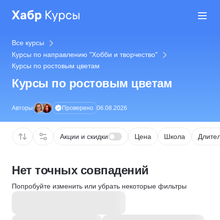
Все курсы
Курсы по направлению "Хобби и творчество"
Курсы по ростовым цветам
Курсы по ростовым цветам
Проверено
Авторы
06.08.2026
Акции и скидки
Цена
Школа
Длител
Нет точных совпадений
Попробуйте изменить или убрать некоторые фильтры