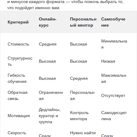
и минусов каждого формата — чтобы помочь выбрать то,
что подойдет именно вам.
Онлайн-
Персональн
Самообуче
Критерий
курс
ый ментор
ние
Минимальна
Стоимость
Средняя
Высокая
я
Структурнос
Высокая
Высокая
Низкая
ть
Гибкость
Максимальн
Высокая
Средняя
обучения
ая
Обратная
Ограниченн
Персональн
Отсутствует
связь
ая
ая
Дедлайны,
Контроль
Самодисцип
Мотивация
куратор и
ментора
лина
группа
Скорость
Нужно найти
Сразу
Сразу