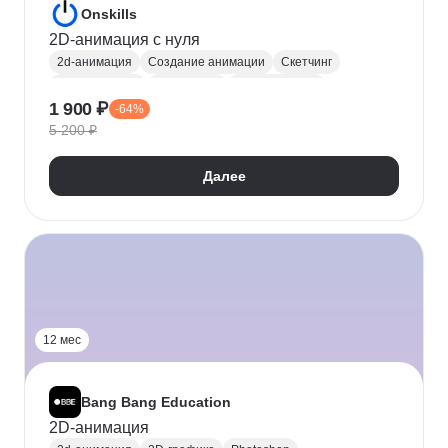
Onskills
2D-анимация с нуля
2d-анимация
Создание анимации
Скетчинг
Motion-дизайн
After Effects
Adobe Animate
1 900 ₽
-64%
Анимация персонажей
5 200 ₽
Далее
12 мес
Bang Bang Education
2D-анимация