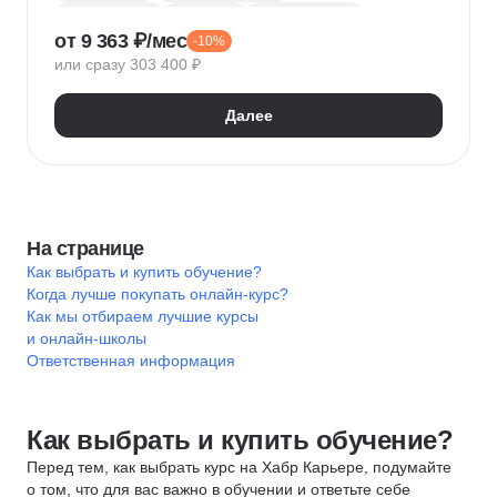
Motion-дизайн
Photoshop
Adobe Illustrator
от 9 363 ₽/мес
-10%
Blender
After Effects
3D моделирование
или сразу 303 400 ₽
3D анимация
Cinema 4D
ZBrush
Adobe Premiere Pro
Substance Painter
Далее
3D-визуализация
2D-графика
Substance Designer
Autodesk Arnold
Композинг
Нейронные сети
Промпт-инжиниринг
Создание контента
На странице
Как выбрать и купить обучение?
Когда лучше покупать онлайн-курс?
Как мы отбираем лучшие курсы
и онлайн-школы
Ответственная информация
Как выбрать и купить обучение?
Перед тем, как выбрать курс на Хабр Карьере, подумайте
о том, что для вас важно в обучении и ответьте себе