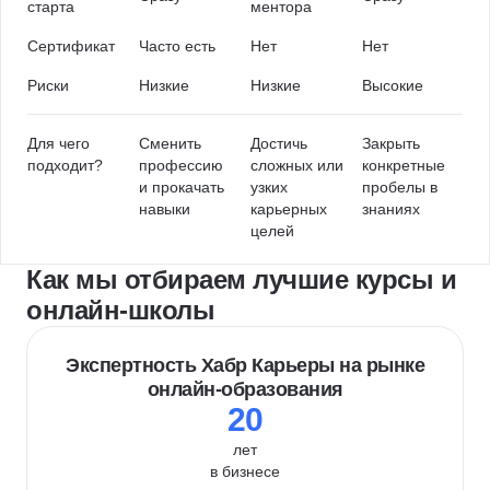
старта
ментора
Сертификат
Часто есть
Нет
Нет
Риски
Низкие
Низкие
Высокие
Для чего
Сменить
Достичь
Закрыть
подходит?
профессию
сложных или
конкретные
и прокачать
узких
пробелы в
навыки
карьерных
знаниях
целей
Как мы отбираем лучшие курсы и
онлайн-школы
Экспертность Хабр Карьеры на рынке
онлайн-образования
20
лет
в бизнесе