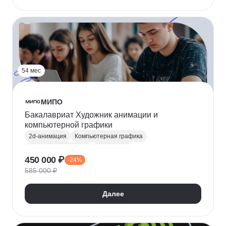
54 мес
МИПО
Бакалавриат Художник анимации и
компьютерной графики
2d-анимация
Компьютерная графика
Создание анимации
2D-графика
450 000 ₽
-24%
3D анимация
3D моделирование
585 000 ₽
Цифровая живопись
Анимация персонажей
Создание 3D-персонажей
Звукорежиссура
Далее
Продюсирование
Типографика
Blender
Autodesk Maya
3ds Max
Иллюстрация
Рисование на графическом планшете