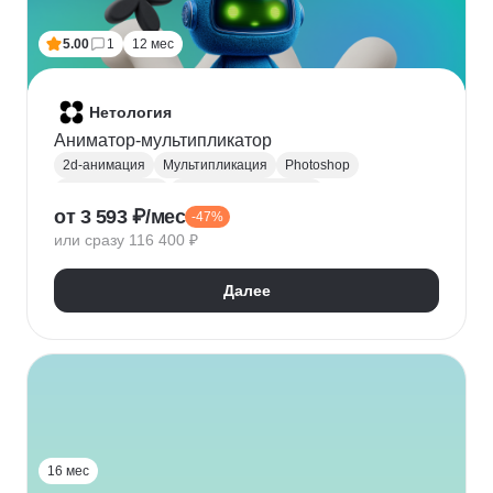
5.00
1
12 мес
Нетология
Аниматор-мультипликатор
2d-анимация
Мультипликация
Photoshop
Adobe Illustrator
Цифровое рисование
от 3 593 ₽/мес
-47%
After Effects
Adobe Animate
Adobe Premiere Pro
или сразу 116 400 ₽
Sketch
Анимация персонажей
Adobe Audition
TVPaint Animation
Создание анимации
Далее
16 мес