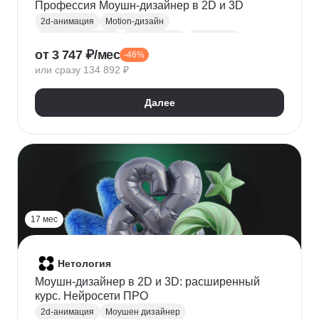
Профессия Моушн-дизайнер в 2D и 3D
2d-анимация
Motion-дизайн
Моушен дизайнер
3D анимация
Photoshop
от 3 747 ₽/мес
-46%
Adobe Illustrator
After Effects
Cinema 4D
или сразу 134 892 ₽
Создание анимации
Далее
17 мес
Нетология
Моушн-дизайнер в 2D и 3D: расширенный
курс. Нейросети ПРО
2d-анимация
Моушен дизайнер