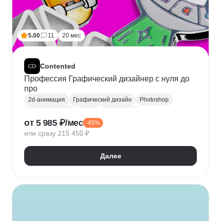
5.00
11
20 мес
Contented
Профессия Графический дизайнер с нуля до
про
2d-анимация
Графический дизайн
Photoshop
Adobe Illustrator
Figma
After Effects
от 5 985 ₽/мес
-45%
3D анимация
Cinema 4D
InDesign
или сразу 215 450 ₽
Дизайн упаковки
Дизайн баннеров
Лендинги
Разработка шрифтов
Создание анимации
Далее
Компьютерная графика