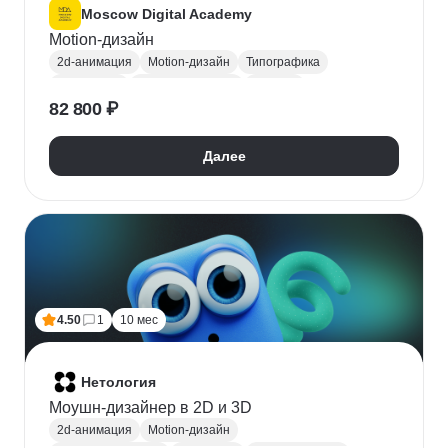
Moscow Digital Academy
Motion-дизайн
2d-анимация
Motion-дизайн
Типографика
After Effects
Работа со звуком
Монтаж
82 800 ₽
Создание анимации
Далее
4.50
1
10 мес
Нетология
Моушн-дизайнер в 2D и 3D
2d-анимация
Motion-дизайн