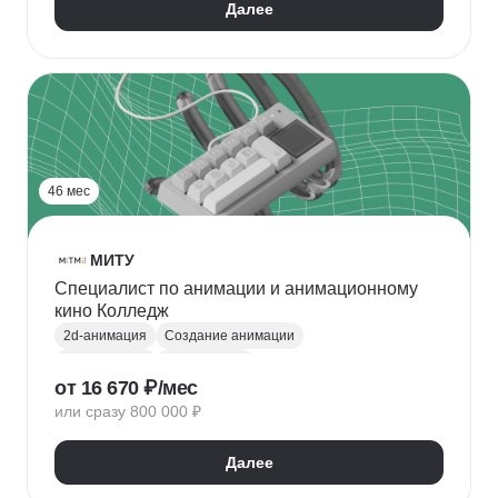
Далее
Анимация персонажей
Допечатная подготовка
Создание анимации
Создание визуальных эффектов
Создание концепций
Octane Render
Дизайн-концепция
46 мес
МИТУ
Специалист по анимации и анимационному
кино Колледж
2d-анимация
Создание анимации
3D анимация
Раскадровка
от 16 670 ₽/мес
Анимация персонажей
Разработка персонажа
или сразу 800 000 ₽
Создание сценариев
Сценарист
Режиссура
2D-графика
2D-художник
Далее