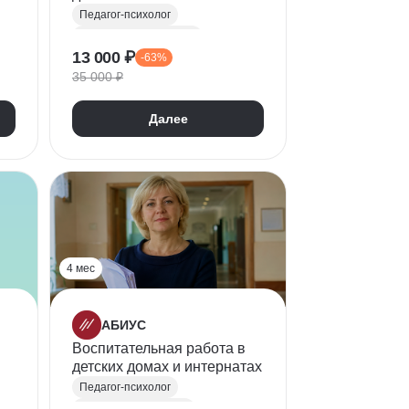
специализацией в области
Педагог-психолог
семейной психологии
Семейная психология
13 000 ₽
-63%
Психодиагностика
35 000 ₽
Психотерапия
Психологическая помощь
Далее
4 мес
АБИУС
Воспитательная работа в
детских домах и интернатах
и
Педагог-психолог