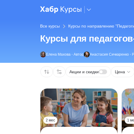
Все курсы
Курсы по направлению "Педагоги
Курсы для педагогов
Елена Махова
•
Автор
Анастасия Сичкаренко
•
Р
Акции и скидки
Цена
2 мес
1 м