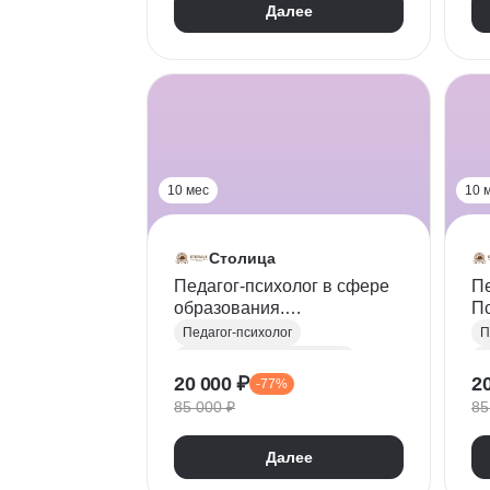
Далее
С
10 мес
10 
Столица
Педагог-психолог в сфере
Пе
образования.
Пс
Преподаватель психологии
с
Педагог-психолог
П
об
Преподаватель психологии
П
20 000 ₽
2
-77%
85 000 ₽
85
Далее