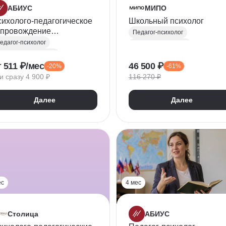
АБИУС
МИПО
ихолого-педагогическое
Школьный психолог
опровождение
Педагог-психолог
бучающихся по ФГОС и
едагог-психолог
Общая психология
ОП
оциальный педагог
Общая педагогика
т 511 ₽/мес
46 500 ₽
-20%
-61%
бщая педагогика
Психокоррекция
и сразу 4 900 ₽
116 270 ₽
оциализация
абота с родителями
Далее
Далее
Профилактика девиантного поведения
ГОС
ес
4 мес
Столица
АБИУС