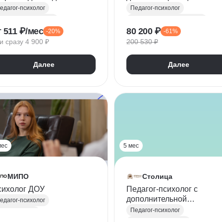
рот
Педагог-психолог
едагог-психолог
Педагог-психолог
оциальный педагог
Практическая психология
т 511 ₽/мес
80 200 ₽
-20%
-61%
оциализация
Общая психология
и сразу 4 900 ₽
200 530 ₽
Профилактика девиантного поведения
Возрастная психология
бщая педагогика
Социальная психология
Далее
Далее
Психология личности
мес
5 мес
МИПО
Столица
сихолог ДОУ
Педагог-психолог с
дополнительной
едагог-психолог
специализацией в област
Педагог-психолог
сихолог ДОУ
специального