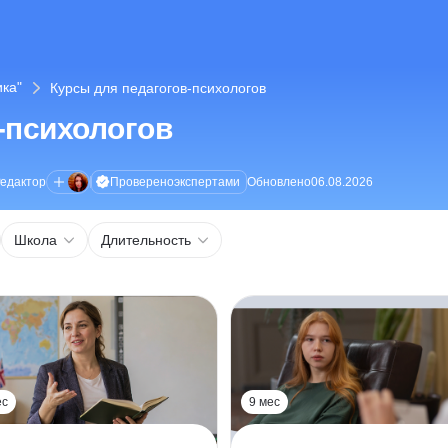
ка"
Курсы для педагогов-психологов
-психологов
Проверено
экспертами
едактор
Обновлено
06.08.2026
Школа
Длительность
ес
9 мес