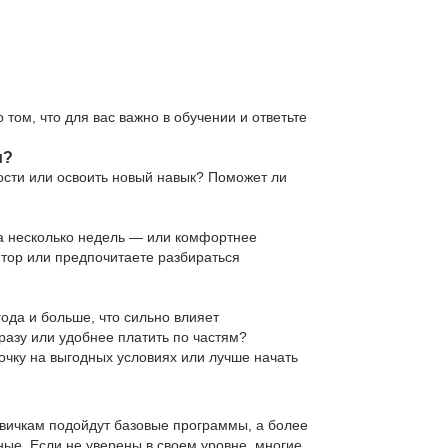
 том, что для вас важно в обучении и ответьте
и?
ости или освоить новый навык? Поможет ли
 за несколько недель — или комфортнее
нтор или предпочитаете разбираться
ода и больше, что сильно влияет
сразу или удобнее платить по частям?
очку на выгодных условиях или лучше начать
овичкам подойдут базовые программы, а более
е. Если не уверены в своем уровне, многие