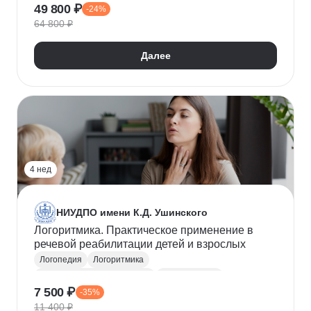
49 800 ₽
-24%
64 800 ₽
Далее
4 нед
НИУДПО имени К.Д. Ушинского
Логоритмика. Практическое применение в
речевой реабилитации детей и взрослых
Логопедия
Логоритмика
Реабилитационная помощь
Дефектология
7 500 ₽
-35%
11 400 ₽