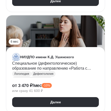
Далее
6 мес
НИУДПО имени К.Д. Ушинского
Специальное (дефектологическое)
образование по направлению «Работа с
обучающимися с нарушениями речи и
Логопедия
Дефектология
коммуникации»: организация и содержание
Специальная психология
(620ч)
от 3 470 ₽/мес
-10%
Коррекционная педагогика
или сразу 41 600 ₽
Далее