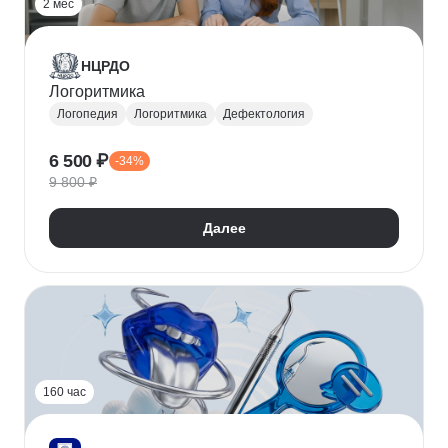
2 мес
НЦРДО
Логоритмика
Логопедия
Логоритмика
Дефектология
6 500 ₽
-34%
9 800 ₽
Далее
160 час