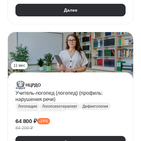
Синдром дефицита внимания с гиперактивностью (СДВГ)
Далее
Генетика
11 мес
НЦРДО
Учитель-логопед (логопед) (профиль:
нарушения речи)
Логопедия
Логопсихотерапевт
Дефектология
Специальная психология
64 800 ₽
-24%
Коррекционная педагогика
84 200 ₽