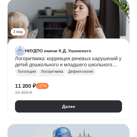
3 нед
НИУДПО имени К.Д. Ушинского
Логоритмика: коррекция речевых нарушений у
детей дошкольного и младшего школьного
возраста
Логопедия
Логоритмика
Дефектология
Коррекционная педагогика
11 200 ₽
-27%
15 300 ₽
Далее