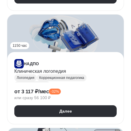
1150 час
НАДПО
Клиническая логопедия
Логопедия
Коррекционная педагогика
Нейролингвистика
от 3 117 ₽/мес
-32%
Дифференциальная психология
или сразу 56 100 ₽
Далее