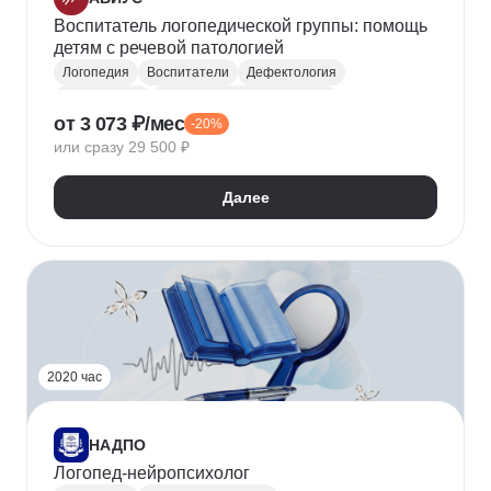
Воспитатель логопедической группы: помощь
детям с речевой патологией
Логопедия
Воспитатели
Дефектология
Педагог ДОУ
Коррекционная педагогика
от 3 073 ₽/мес
-20%
Коррекционно-развивающее образование (КРО)
или сразу 29 500 ₽
Компенсирующее образование
Общая педагогика
Далее
2020 час
НАДПО
Логопед-нейропсихолог