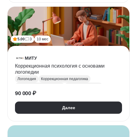
5.00
3
10 мес
МИТУ
Коррекционная психология с основами
логопедии
Логопедия
Коррекционная педагогика
Специальная психология
Общая психология
90 000 ₽
Возрастная психология
Социальная психология
Психология личности
Далее