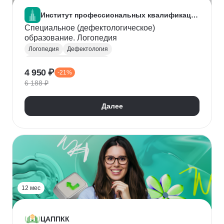
Институт профессиональных квалификаций
Специальное (дефектологическое)
образование. Логопедия
Логопедия
Дефектология
Коррекционная педагогика
4 950 ₽
-21%
Специальная психология
6 188 ₽
Далее
12 мес
ЦАППКК