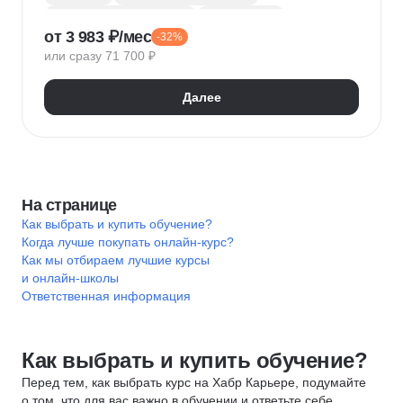
Коррекционная педагогика
Дефектология
от 3 983 ₽/мес
-32%
Логопсихотерапевт
или сразу 71 700 ₽
Далее
На странице
Как выбрать и купить обучение?
Когда лучше покупать онлайн-курс?
Как мы отбираем лучшие курсы
и онлайн-школы
Ответственная информация
Как выбрать и купить обучение?
Перед тем, как выбрать курс на Хабр Карьере, подумайте
о том, что для вас важно в обучении и ответьте себе