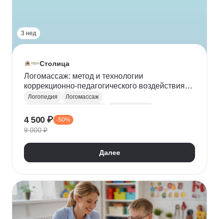
3 нед
Столица
Логомассаж: метод и технологии
коррекционно-педагогического воздействия
на мышцы лица и артикуляционного аппарата
Логопедия
Логомассаж
Коррекционная педагогика
Дефектология
4 500 ₽
-50%
9 000 ₽
Далее