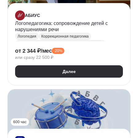
АБИУС
Логопедагогика: сопровождение детей с
нарушениями речи
Логопедия
Коррекционная педагогика
Коррекционно-развивающее образование (КРО)
от 2 344 ₽/мес
-20%
Компенсирующее образование
или сразу 22 500 ₽
Педагог-психолог
Общая педагогика
Далее
600 час