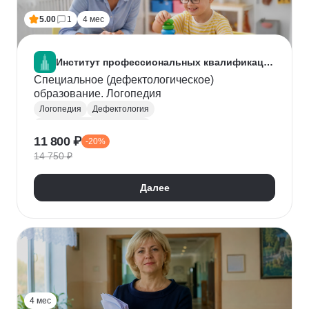
5.00
1
4 мес
Институт профессиональных квалификаций
Специальное (дефектологическое)
образование. Логопедия
Логопедия
Дефектология
Коррекционная педагогика
11 800 ₽
-20%
Специальная психология
Учитель
ФГОС
14 750 ₽
Далее
4 мес