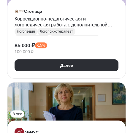
Столица
Коррекционно-педагогическая и
логопедическая работа с дополнительной
специализацией в области нейропсихологии
Логопедия
Логопсихотерапевт
Нейропсихология
Коррекционная педагогика
85 000 ₽
-15%
Дефектология
100 000 ₽
Далее
8 мес
АБИУС