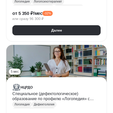
Логопедия
Логопсихотерапевт
Детская нейропсихология
Нейропсихология
от 5 350 ₽/мес
-32%
или сразу 96 300 ₽
Далее
5 мес
НЦРДО
Специальное (дефектологическое)
образование по профилю «Логопедия» с
присвоением квалификации Учитель-логопед
Логопедия
Дефектология
Коррекционная педагогика