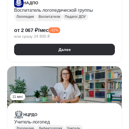
НАДПО
Воспитатель логопедической группы
Логопедия
Воспитатели
Педагог ДОУ
Коррекционная педагогика
от 2 067 ₽/мес
-32%
Коррекционно-развивающее образование (КРО)
или сразу 24 800 ₽
Далее
11 мес
НЦРДО
Учитель-логопед
Логопедия
Дефектология
Учитель