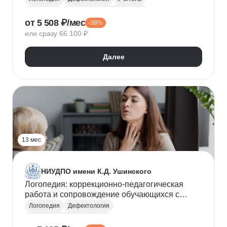
Анатомия
Коррекционная педагогика
от 5 508 ₽/мес
-38%
Детская психология
Общая педагогика
или сразу 66 100 ₽
Общая психология
Далее
13 мес
НИУДПО имени К.Д. Ушинского
Логопедия: коррекционно-педагогическая
работа и сопровождение обучающихся с
нарушениями речи и коммуникации (1340ч)
Логопедия
Дефектология
Коррекционная педагогика