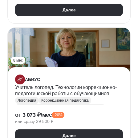
Компенсирующее образование
Далее
8 мес
АБИУС
Учитель логопед. Технологии коррекционно-
педагогической работы с обучающимися
Логопедия
Коррекционная педагогика
Коррекционно-развивающее образование (КРО)
от 3 073 ₽/мес
-20%
Компенсирующее образование
или сразу 29 500 ₽
Общая педагогика
Далее