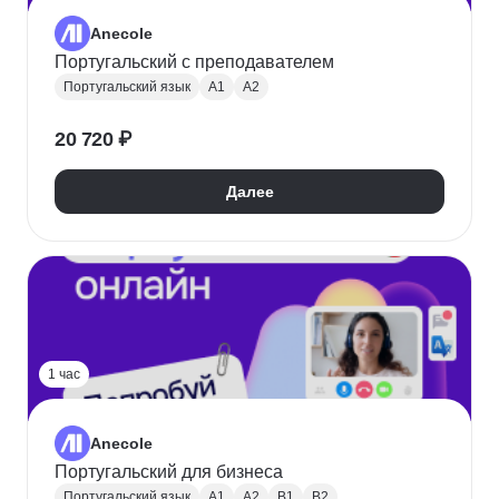
Anecole
Португальский с преподавателем
Португальский язык
A1
A2
20 720 ₽
Далее
1 час
Anecole
Португальский для бизнеса
Португальский язык
A1
A2
B1
B2