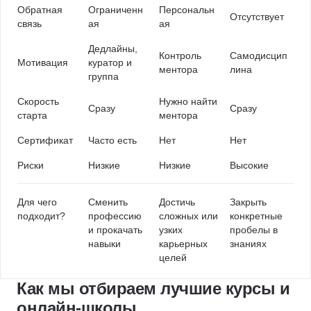
Обратная
Ограниченн
Персональн
Отсутствует
связь
ая
ая
Дедлайны,
Контроль
Самодисцип
Мотивация
куратор и
ментора
лина
группа
Скорость
Нужно найти
Сразу
Сразу
старта
ментора
Сертификат
Часто есть
Нет
Нет
Риски
Низкие
Низкие
Высокие
Для чего
Сменить
Достичь
Закрыть
подходит?
профессию
сложных или
конкретные
и прокачать
узких
пробелы в
навыки
карьерных
знаниях
целей
Как мы отбираем лучшие курсы и
онлайн-школы