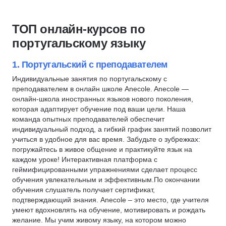
Английский язык
Деловой английский
Скидка 6%
Аудирование
НЦРДО
ТОП онлайн-курсов по
A1
Скидка 6%
португальскому языку
A2
B1
1. Португальский с преподавателем
B2
Индивидуальные занятия по португальскому с
преподавателем в онлайн школе Anecole. Anecole —
C1
онлайн-школа иностранных языков нового поколения,
C2
которая адаптирует обучение под ваши цели. Наша
команда опытных преподавателей обеспечит
Лингвистика
индивидуальный подход, а гибкий график занятий позволит
Переводчик
учиться в удобное для вас время. Забудьте о зубрежках:
погружайтесь в живое общение и практикуйте язык на
каждом уроке! Интерактивная платформа с
геймифицированными упражнениями сделает процесс
обучения увлекательным и эффективным.По окончании
обучения слушатель получает сертификат,
подтверждающий знания. Anecole – это место, где учителя
умеют вдохновлять на обучение, мотивировать и рождать
желание. Мы учим живому языку, на котором можно