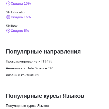
Скидка 15%
SF Education
Скидка 15%
Skillbox
Скидка 5%
Skyeng
Скидка 60%
Популярные направления
Skyeng
Скидка 30%
Программирование и IT
1495
Skyeng
Аналитика и Data Science
792
Скидка 30%
Дизайн и контент
689
Skyeng
Бизнес и менеджмент
1355
Скидка 30%
Маркетинг и продажи
446
Skyeng
Популярные курсы Языков
Финансы и бухгалтерия
656
Скидка 30%
HR и рекрутинг
328
Популярные курсы Языков
Skyeng