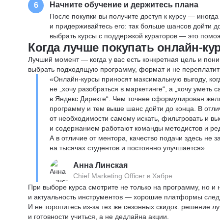
Начните обучение и держитесь плана
6
После покупки вы получите доступ к курсу — иногда
и придерживайтесь его: так больше шансов дойти 
выбрать курсы с поддержкой кураторов — это помож
Когда лучше покупать онлайн-ку
Лучший момент — когда у вас есть конкретная цель и пони
выбрать подходящую программу, формат и не переплатит
«Онлайн-курсы приносят максимальную выгоду, ког
не „хочу разобраться в маркетинге“, а „хочу уметь
в Яндекс Директе“. Чем точнее сформулирован жел
программу и тем выше шанс дойти до конца. В отли
от необходимости самому искать, фильтровать и вы
и содержанием работают команды методистов и реда
А в отличие от ментора, качество подачи здесь не 
на тысячах студентов и постоянно улучшается»
Анна Линская
Chief Marketing Officer в Хабре
При выборе курса смотрите не только на программу, но и
и актуальность инструментов — хорошие платформы следя
И не торопитесь из-за тех же сезонных скидок: решение л
и готовности учиться, а не дедлайна акции.