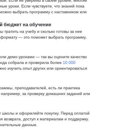
е. Если не уверены в своем уровне, многие
е уроки. Если чувствуете, что знаний пока
— можно выбрать программу с наставником или
й бюджет на обучение
ы тратить на учебу и сколько готовы за нее
и формату — это поможет выбрать программу,
ли демо-уроками — так вы оцените качество
анда собрала и проверила более
10 000
жно изучить опыт других или ориентироваться
раммы, преподавателей, есть ли практика
— например, за проверку домашних заданий или
т школы и оформляйте покупку. Перед оплатой
я возврата, доступ к материалам и поддержку.
лнительные данные.