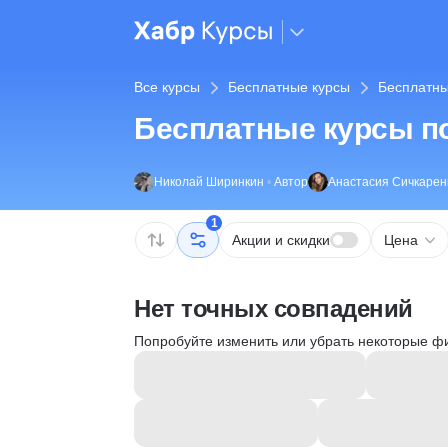
Все курсы
Бесплатные курсы
Бесплатны
Бесплатные курсы по
Николай Ширинкин
•
Автор
Анастасия Сичкарен
1
Акции и скидки
Цена
Нет точных совпадений
Попробуйте изменить или убрать некоторые ф