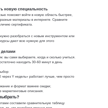
ть новую специальность
язью поможет войти в новую область быстрее,
 разные материалы в интернете. Сравните
аличию сертификата.
нужно разобраться с новым инструментом или
 курсы дают всю нужную для этого
и делами
к: вы сами выбираете, когда и сколько учиться.
статочно находить 30-60 минут в день
выбор:
X через Y недель» работает лучше, чем просто
жание и формат важнее скидки;
 не маркетинговые описания.
 выбрать?
ртами составили сравнительную таблицу
ть то, что подойдет именно вам.