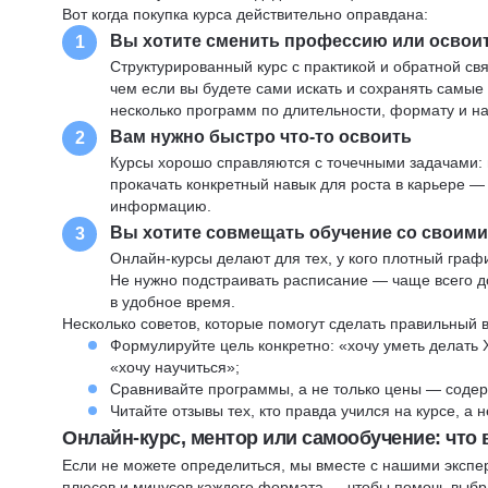
Вот когда покупка курса действительно оправдана:
Вы хотите сменить профессию или освои
1
Структурированный курс с практикой и обратной св
чем если вы будете сами искать и сохранять самые
несколько программ по длительности, формату и н
Вам нужно быстро что-то освоить
2
Курсы хорошо справляются с точечными задачами: 
прокачать конкретный навык для роста в карьере —
информацию.
Вы хотите совмещать обучение со своим
3
Онлайн-курсы делают для тех, у кого плотный графи
Не нужно подстраивать расписание — чаще всего до
в удобное время.
Несколько советов, которые помогут сделать правильный 
Формулируйте цель конкретно: «хочу уметь делать 
«хочу научиться»;
Сравнивайте программы, а не только цены — содер
Читайте отзывы тех, кто правда учился на курсе, а
Онлайн-курс, ментор или самообучение: что
Если не можете определиться, мы вместе с нашими экспе
плюсов и минусов каждого формата — чтобы помочь выбра