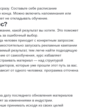
 сразу. Составьте себе расписание
до конца. Можно включить напоминания или
ет не откладывать обучение.
рс?
мание, какой результат вы хотите. Это поможет
ь за ошибочный выбор.
да человек приходит с конкретным запросом:
 самостоятельно запускать рекламные кампании
аемый результат, тем легче найти подходящую
чие от самообучения, курс избавляет
страивать материал — над структурой
кторов, которые уже прошли этот путь за вас.
зависит от одного человека: программа отточена
 на дату последнего обновления материалов
т за изменениями в индустрии.
учше принимать исходя из своих целей