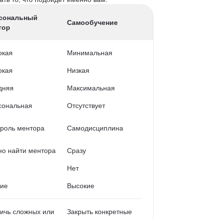
сональный
Самообучение
тор
окая
Минимальная
окая
Низкая
дняя
Максимальная
сональная
Отсутствует
роль ментора
Самодисциплина
о найти ментора
Сразу
Нет
кие
Высокие
ичь сложных или
Закрыть конкретные