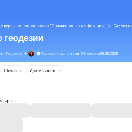
е курсы по направлению "Повышение квалификации"
Бесплатн
 геодезии
Проверено
экспертами
ко
•
Редактор
Обновлено
06.08.2026
Школа
Длительность
ильтры