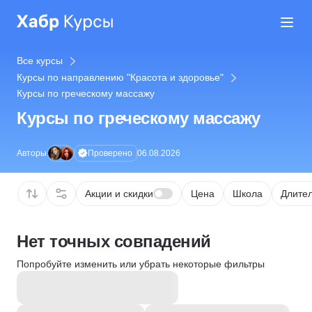
Все курсы
Курсы по направлению "Красота и здоровье"
Курсы по греческому массажу
Курсы по греческому массажу
Проверено
Авторы
06.08.2026
Акции и скидки
Цена
Школа
Длител
Нет точных совпадений
Попробуйте изменить или убрать некоторые фильтры