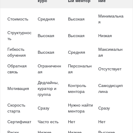
курс
ый ментор
ние
Минимальна
Стоимость
Средняя
Высокая
я
Структурнос
Высокая
Высокая
Низкая
ть
Гибкость
Максимальн
Высокая
Средняя
обучения
ая
Обратная
Ограниченн
Персональн
Отсутствует
связь
ая
ая
Дедлайны,
Контроль
Самодисцип
Мотивация
куратор и
ментора
лина
группа
Скорость
Нужно найти
Сразу
Сразу
старта
ментора
Сертификат
Часто есть
Нет
Нет
Риски
Низкие
Низкие
Высокие