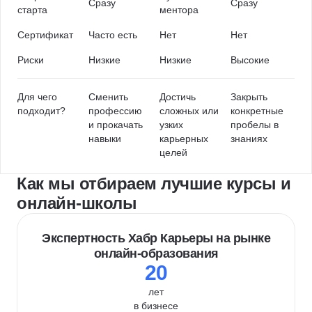
Сразу
Сразу
старта
ментора
Сертификат
Часто есть
Нет
Нет
Риски
Низкие
Низкие
Высокие
Для чего
Сменить
Достичь
Закрыть
подходит?
профессию
сложных или
конкретные
и прокачать
узких
пробелы в
навыки
карьерных
знаниях
целей
Как мы отбираем лучшие курсы и
онлайн-школы
Экспертность Хабр Карьеры на рынке
онлайн-образования
20
лет
в бизнесе