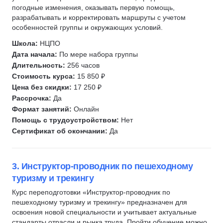
Недропользование
погодные изменения, оказывать первую помощь,
Добыча полезных ископаемых
разрабатывать и корректировать маршруты с учетом
особенностей группы и окружающих условий.
Горное дело
Отделочные работы
Школа:
НЦПО
Дата начала:
По мере набора группы
Капитальный ремонт
Длительность:
256 часов
Стоимость курса:
15 850 ₽
Цена без скидки:
17 250 ₽
Рассрочка:
Да
Формат занятий:
Онлайн
Помощь с трудоустройством:
Нет
Сертификат об окончании:
Да
3. Инструктор-проводник по пешеходному
туризму и трекингу
Курс переподготовки «Инструктор-проводник по
пешеходному туризму и трекингу» предназначен для
освоения новой специальности и учитывает актуальные
стандарты отрасли и рынка труда. Пройти обучение можно