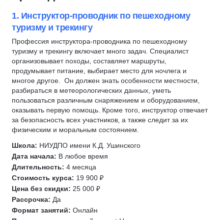
Транспортная логистика
Рабочие профессии
Кинолог
Технолог швейного производства
1. Инструктор-проводник по пешеходному
туризму и трекингу
Архивное дело
Социальная работа
Администратор салона красоты
Профессия инструктора-проводника по пешеходному
Антитеррористическая защита
туризму и трекингу включает много задач. Специалист
Администратор спортивной организации
Товароведение
организовывает походы, составляет маршруты,
Гостиничный бизнес
Столярное дело
продумывает питание, выбирает место для ночлега и
многое другое. Он должен знать особенности местности,
Административно-хозяйственная деятельность (АХД)
Сестринское дело
разбираться в метеорологических данных, уметь
Управление поставками
Холодильное оборудование
пользоваться различным снаряжением и оборудованием,
Управление безопасностью
оказывать первую помощь. Кроме того, инструктор отвечает
Кадастровая деятельность
за безопасность всех участников, а также следит за их
Водитель погрузчика
физическим и моральным состоянием.
Портной
Школа:
НИУДПО имени К.Д. Ушинского
Полиграфолог
Дата начала:
В любое время
Сантехник
Длительность:
4 месяца
Стоимость курса:
19 900 ₽
Электромеханик по лифтам
Цена без скидки:
25 000 ₽
Слаботочные системы
Рассрочка:
Да
Крановщик
Формат занятий:
Онлайн