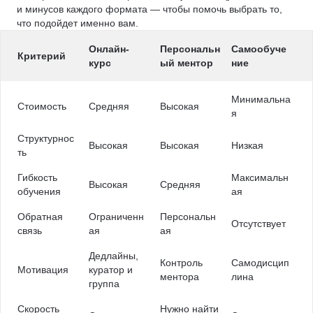
и минусов каждого формата — чтобы помочь выбрать то,
что подойдет именно вам.
Онлайн-
Персональн
Самообуче
Критерий
курс
ый ментор
ние
Минимальна
Стоимость
Средняя
Высокая
я
Структурнос
Высокая
Высокая
Низкая
ть
Гибкость
Максимальн
Высокая
Средняя
обучения
ая
Обратная
Ограниченн
Персональн
Отсутствует
связь
ая
ая
Дедлайны,
Контроль
Самодисцип
Мотивация
куратор и
ментора
лина
группа
Скорость
Нужно найти