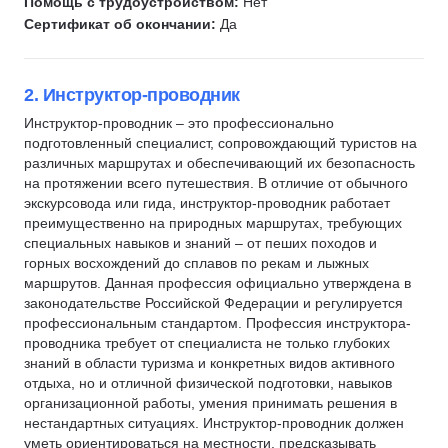
ДОПОГ (ADR)
Помощь с трудоустройством:
Нет
Сертификат об окончании:
Да
Электромонтер
Социальная сфера
Прораб
2. Инструктор-проводник
Официант
Инструктор-проводник – это профессионально
Закройщик
подготовленный специалист, сопровождающий туристов на
различных маршрутах и обеспечивающий их безопасность
Шиномонтаж
на протяжении всего путешествия. В отличие от обычного
Агропромышленный комплекс (АПК)
экскурсовода или гида, инструктор-проводник работает
преимущественно на природных маршрутах, требующих
Парламентская деятельность
специальных навыков и знаний – от пеших походов и
Избирательный процесс
горных восхождений до сплавов по рекам и лыжных
Инженерные системы
маршрутов. Данная профессия официально утверждена в
законодательстве Российской Федерации и регулируется
Водоснабжение
профессиональным стандартом. Профессия инструктора-
Геодезия
проводника требует от специалиста не только глубоких
знаний в области туризма и конкретных видов активного
Картография
отдыха, но и отличной физической подготовки, навыков
Маркшейдерское дело
организационной работы, умения принимать решения в
Геология
нестандартных ситуациях. Инструктор-проводник должен
уметь ориентироваться на местности, предсказывать