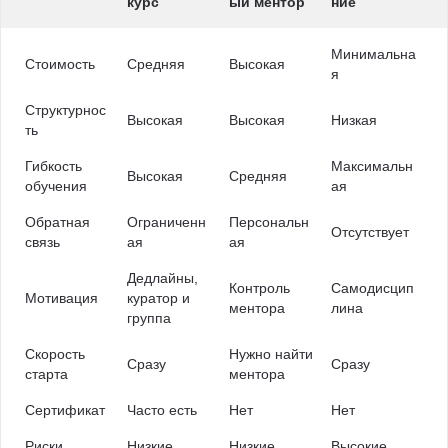
курс
ый ментор
ние
Минимальна
Стоимость
Средняя
Высокая
я
Структурнос
Высокая
Высокая
Низкая
ть
Гибкость
Максимальн
Высокая
Средняя
обучения
ая
Обратная
Ограниченн
Персональн
Отсутствует
связь
ая
ая
Дедлайны,
Контроль
Самодисцип
Мотивация
куратор и
ментора
лина
группа
Скорость
Нужно найти
Сразу
Сразу
старта
ментора
Сертификат
Часто есть
Нет
Нет
Риски
Низкие
Низкие
Высокие