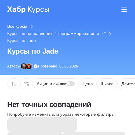
Все курсы
Курсы по направлению "Программирование и IT"
Курсы по Jade
Курсы по Jade
Проверено
Авторы
06.08.2026
Акции и скидки
Цена
Школа
Длител
Нет точных совпадений
Попробуйте изменить или убрать некоторые фильтры