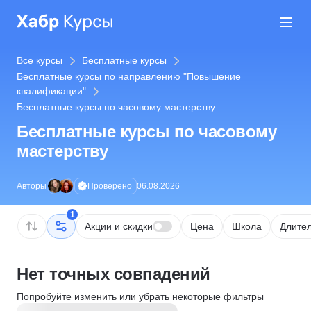
Все курсы
Бесплатные курсы
Бесплатные курсы по направлению "Повышение
квалификации"
Бесплатные курсы по часовому мастерству
Бесплатные курсы по часовому
мастерству
Проверено
Авторы
06.08.2026
1
Акции и скидки
Цена
Школа
Длител
Нет точных совпадений
Попробуйте изменить или убрать некоторые фильтры