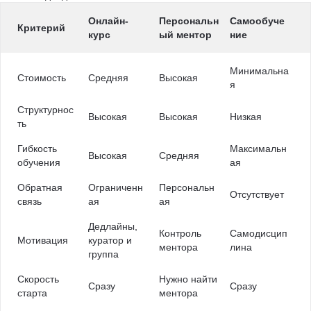
Онлайн-
Персональн
Самообуче
Критерий
курс
ый ментор
ние
Минимальна
Стоимость
Средняя
Высокая
я
Структурнос
Высокая
Высокая
Низкая
ть
Гибкость
Максимальн
Высокая
Средняя
обучения
ая
Обратная
Ограниченн
Персональн
Отсутствует
связь
ая
ая
Дедлайны,
Контроль
Самодисцип
Мотивация
куратор и
ментора
лина
группа
Скорость
Нужно найти
Сразу
Сразу
старта
ментора