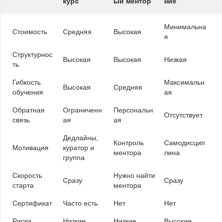
курс
ый ментор
ние
Минимальна
Стоимость
Средняя
Высокая
я
Структурнос
Высокая
Высокая
Низкая
ть
Гибкость
Максимальн
Высокая
Средняя
обучения
ая
Обратная
Ограниченн
Персональн
Отсутствует
связь
ая
ая
Дедлайны,
Контроль
Самодисцип
Мотивация
куратор и
ментора
лина
группа
Скорость
Нужно найти
Сразу
Сразу
старта
ментора
Сертификат
Часто есть
Нет
Нет
Риски
Низкие
Низкие
Высокие