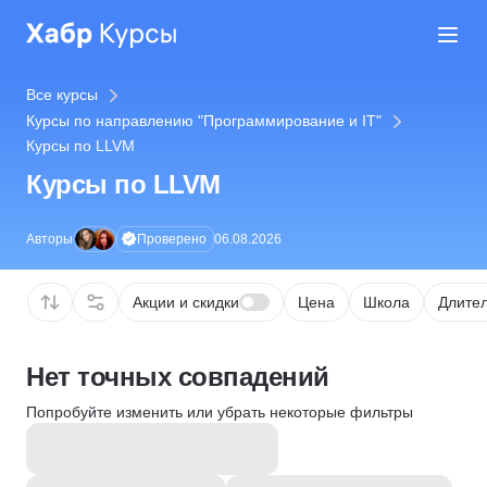
Все курсы
Курсы по направлению "Программирование и IT"
Курсы по LLVM
Курсы по LLVM
Проверено
Авторы
06.08.2026
Акции и скидки
Цена
Школа
Длител
Нет точных совпадений
Попробуйте изменить или убрать некоторые фильтры