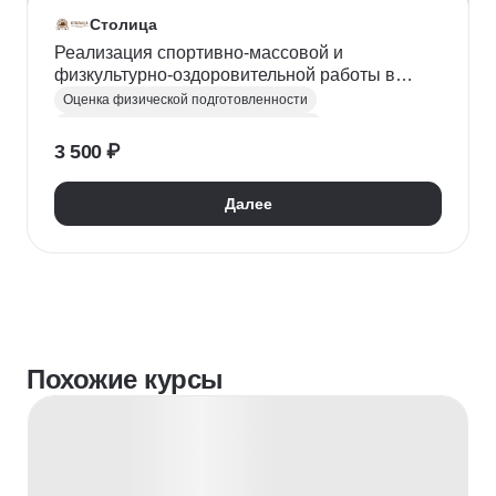
Столица
Реализация спортивно-массовой и
физкультурно-оздоровительной работы в
высшем учебном заведении
Оценка физической подготовленности
Физкультурно-оздоровительная работа
3 500 ₽
Спортивно-массовые мероприятия
Педагог высшего образования
Далее
Похожие курсы