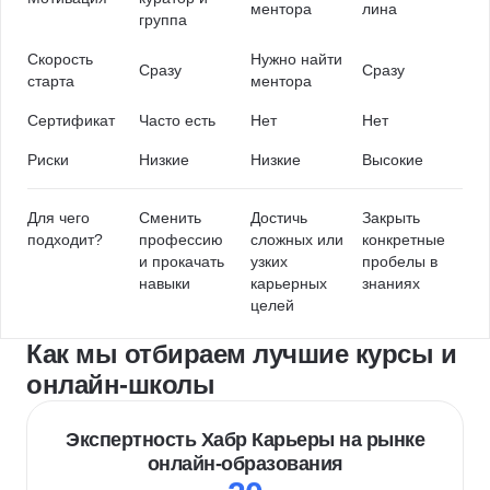
ментора
лина
группа
Скорость
Нужно найти
Сразу
Сразу
старта
ментора
Сертификат
Часто есть
Нет
Нет
Риски
Низкие
Низкие
Высокие
Для чего
Сменить
Достичь
Закрыть
подходит?
профессию
сложных или
конкретные
и прокачать
узких
пробелы в
навыки
карьерных
знаниях
целей
Как мы отбираем лучшие курсы и
онлайн-школы
Экспертность Хабр Карьеры на рынке
онлайн-образования