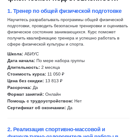
Кинезиология
Массаж
Гомеопатия
Антиэйджинг
1. Тренер по общей физической подготовке
Фитнес тренеры
Медицина
Научитесь разрабатывать программы общей физической
подготовки, проводить безопасные тренировки и оценивать
Стоматология
физическое состояние занимающихся. Курс поможет
Сестринское дело
получить квалификацию тренера и успешно работать в
сфере физической культуры и спорта.
Ветеринария
Медицинский регистратор
Школа:
АБИУС
Дата начала:
По мере набора группы
Коррекция фигуры
Длительность:
2 месяца
Коррекция бровей
Стоимость курса:
11 050 ₽
Медицинский массаж
Цена без скидки:
13 813 ₽
Эпиляция
Рассрочка:
Да
Формат занятий:
Онлайн
Депиляция
Помощь с трудоустройством:
Нет
Рентгенолаборант
Сертификат об окончании:
Да
Трихология
Гуаша
2. Реализация спортивно-массовой и
Массаж лица
физкультурно-оздоровительной работы в