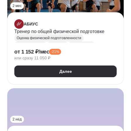
2 мес
АБИУС
Тренер по общей физической подготовке
Оценка физической подготовленности
Фитнес тренеры
Анатомия
Биомеханика
от 1 152 ₽/мес
-21%
Физкультура и спорт
или сразу 11 050 ₽
Далее
2 нед