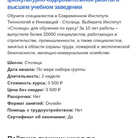
Антицеллюлитный массаж
высшем учебном заведении
Профпатология
Обучите специалистов в Современном Институте
EAACI
Технологий и Инноваций - Столица. Выберите Институт
Иммунология
«Столица» для обучения по курсу! За 10 лет работы –
выпустили более 20000 специалистов, работающих в
Аллергология
строительстве, промышленности, а также специалистов,
Дерматология
занятых в области охраны труда, пожарной и экологической
безопасности, жилищно-коммунальном хозяйстве.
Уход за волосами
Уход за кожей
Школа:
Столица
Дата начала:
По мере набора группы
Лимфодренажный массаж
Длительность:
2 недели
Стоимость курса:
3 500 ₽
Цена без скидки:
3 500 ₽
Рассрочка:
Нет
Формат занятий:
Онлайн
Помощь с трудоустройством:
Нет
Сертификат об окончании:
Да