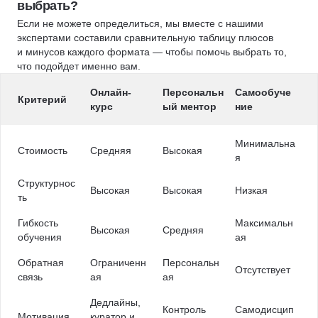
выбрать?
Если не можете определиться, мы вместе с нашими
экспертами составили сравнительную таблицу плюсов
и минусов каждого формата — чтобы помочь выбрать то,
что подойдет именно вам.
Онлайн-
Персональн
Самообуче
Критерий
курс
ый ментор
ние
Минимальна
Стоимость
Средняя
Высокая
я
Структурнос
Высокая
Высокая
Низкая
ть
Гибкость
Максимальн
Высокая
Средняя
обучения
ая
Обратная
Ограниченн
Персональн
Отсутствует
связь
ая
ая
Дедлайны,
Контроль
Самодисцип
Мотивация
куратор и