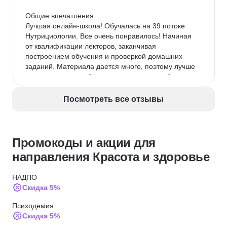
Общие впечатления

Лучшая онлайн-школа! Обучалась на 39 потоке 
Нутрициологии. Все очень понравилось! Начиная 
от квалификации лекторов, заканчивая 
построением обучения и проверкой домашних 
заданий. Материала дается много, поэтому лучше 
не пропускать, чтобы не нагонять потом «бегом». 
Дается все понятным языком, иногда приходилось 
прибегать к доп. литературе, но скорее в качестве 
Посмотреть все отзывы
ликбеза. Благодарю школу и преподавателей. 
Обязательно буду вашим учеником и в будущем!
Промокоды и акции для
направления Красота и здоровье
НАДПО
Скидка 5%
Психодемия
Скидка 5%