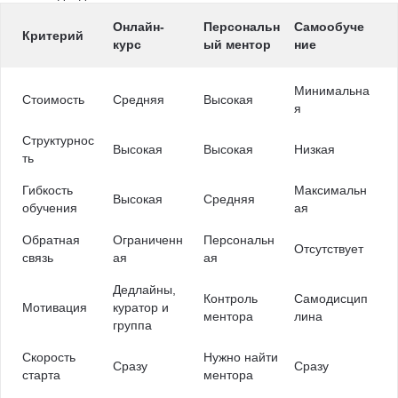
Онлайн-
Персональн
Самообуче
Критерий
курс
ый ментор
ние
Минимальна
Стоимость
Средняя
Высокая
я
Структурнос
Высокая
Высокая
Низкая
ть
Гибкость
Максимальн
Высокая
Средняя
обучения
ая
Обратная
Ограниченн
Персональн
Отсутствует
связь
ая
ая
Дедлайны,
Контроль
Самодисцип
Мотивация
куратор и
ментора
лина
группа
Скорость
Нужно найти
Сразу
Сразу
старта
ментора