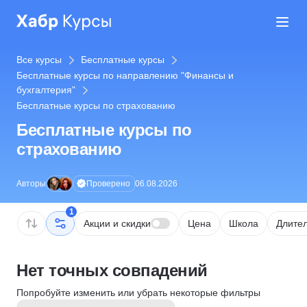
Все курсы
Бесплатные курсы
Бесплатные курсы по направлению "Финансы и
бухгалтерия"
Бесплатные курсы по страхованию
Бесплатные курсы по
страхованию
Проверено
Авторы
06.08.2026
1
Акции и скидки
Цена
Школа
Длител
Нет точных совпадений
Попробуйте изменить или убрать некоторые фильтры