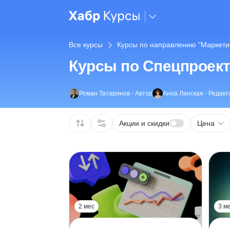
Все курсы
Курсы по направлению "Маркети
Курсы по Спецпроек
Роман Татаринов
•
Автор
Анна Линская
•
Редакт
Акции и скидки
Цена
2 мес
3 м