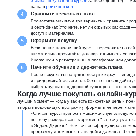
отзывов покупателей курсов
за последний год — мо
на наш
рейтинг школ
.
Сравните несколько школ
4
Посмотрите минимум три варианта и сравните прог
и сертификат. Уточните, нет ли скрытых расходов 
доступ к материалам.
Оформите покупку
5
Если нашли подходящий курс — переходите на сай
внимательно прочитайте договор: стоимость, услови
Иногда нужна регистрация на платформе или допо
Начните обучение и держитесь плана
6
После покупки вы получите доступ к курсу — иногда
и придерживайтесь его: так больше шансов дойти 
выбрать курсы с поддержкой кураторов — это помож
Когда лучше покупать онлайн-ку
Лучший момент — когда у вас есть конкретная цель и пони
выбрать подходящую программу, формат и не переплатит
«Онлайн-курсы приносят максимальную выгоду, ког
не „хочу разобраться в маркетинге“, а „хочу уметь
в Яндекс Директе“. Чем точнее сформулирован жел
программу и тем выше шанс дойти до конца. В отли