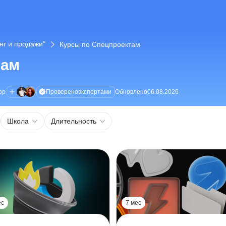
нг и продажи"
Курсы по Спецпроектам
там
Проверено
экспертами
ор
Обновлено
06.08.2026
Школа
Длительность
ес
7 мес