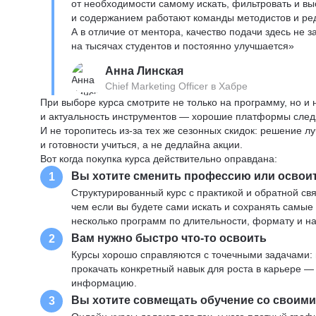
от необходимости самому искать, фильтровать и вы
и содержанием работают команды методистов и реда
А в отличие от ментора, качество подачи здесь не 
на тысячах студентов и постоянно улучшается»
Анна Линская
Chief Marketing Officer в Хабре
При выборе курса смотрите не только на программу, но и
и актуальность инструментов — хорошие платформы следя
И не торопитесь из-за тех же сезонных скидок: решение л
и готовности учиться, а не дедлайна акции.
Вот когда покупка курса действительно оправдана:
Вы хотите сменить профессию или освои
1
Структурированный курс с практикой и обратной св
чем если вы будете сами искать и сохранять самые
несколько программ по длительности, формату и н
Вам нужно быстро что-то освоить
2
Курсы хорошо справляются с точечными задачами: 
прокачать конкретный навык для роста в карьере —
информацию.
Вы хотите совмещать обучение со своим
3