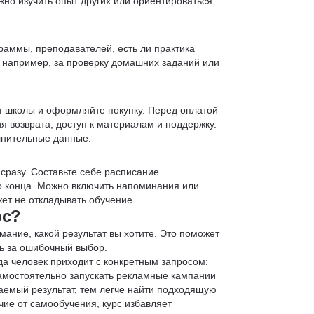
жно изучить опыт других или ориентироваться
раммы, преподавателей, есть ли практика
— например, за проверку домашних заданий или
т школы и оформляйте покупку. Перед оплатой
я возврата, доступ к материалам и поддержку.
лнительные данные.
 сразу. Составьте себе расписание
до конца. Можно включить напоминания или
ет не откладывать обучение.
рс?
мание, какой результат вы хотите. Это поможет
ь за ошибочный выбор.
да человек приходит с конкретным запросом:
 самостоятельно запускать рекламные кампании
аемый результат, тем легче найти подходящую
чие от самообучения, курс избавляет