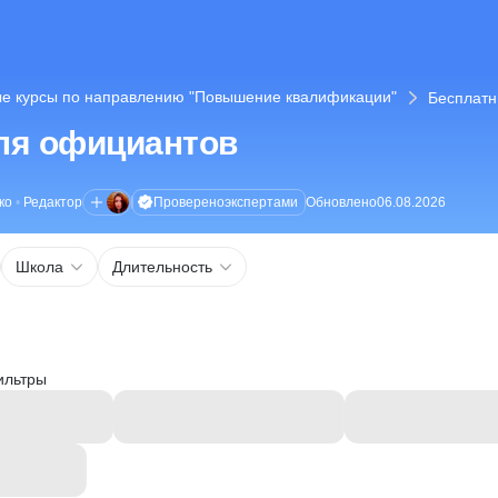
е курсы по направлению "Повышение квалификации"
Бесплатн
ля официантов
Проверено
экспертами
ко
•
Редактор
Обновлено
06.08.2026
Школа
Длительность
ильтры