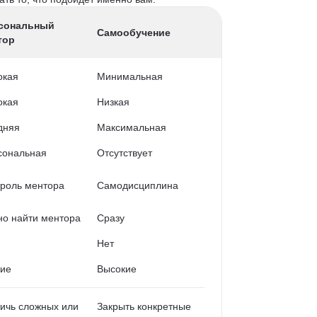
сональный
Самообучение
тор
окая
Минимальная
окая
Низкая
дняя
Максимальная
сональная
Отсутствует
роль ментора
Самодисциплина
о найти ментора
Сразу
Нет
кие
Высокие
ичь сложных или
Закрыть конкретные