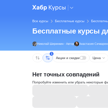
Все курсы
Бесплатные курсы
Бесплатны
Бесплатные курсы д
Николай Ширинкин
•
Автор
Анастасия Сичкарен
1
Акции и скидки
Цена
Нет точных совпадений
Попробуйте изменить или убрать некоторые ф