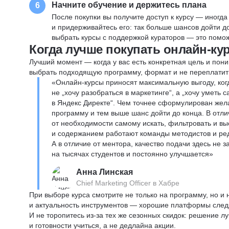
Начните обучение и держитесь плана
6
После покупки вы получите доступ к курсу — иногда
и придерживайтесь его: так больше шансов дойти 
выбрать курсы с поддержкой кураторов — это помож
Когда лучше покупать онлайн-ку
Лучший момент — когда у вас есть конкретная цель и пони
выбрать подходящую программу, формат и не переплатит
«Онлайн-курсы приносят максимальную выгоду, ког
не „хочу разобраться в маркетинге“, а „хочу уметь
в Яндекс Директе“. Чем точнее сформулирован жел
программу и тем выше шанс дойти до конца. В отли
от необходимости самому искать, фильтровать и вы
и содержанием работают команды методистов и реда
А в отличие от ментора, качество подачи здесь не 
на тысячах студентов и постоянно улучшается»
Анна Линская
Chief Marketing Officer в Хабре
При выборе курса смотрите не только на программу, но и
и актуальность инструментов — хорошие платформы следя
И не торопитесь из-за тех же сезонных скидок: решение л
и готовности учиться, а не дедлайна акции.