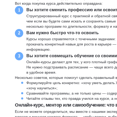
Вот когда покупка курса действительно оправдана:
Вы хотите сменить профессию или освои
1
Структурированный курс с практикой и обратной св
чем если вы будете сами искать и сохранять самые
несколько программ по длительности, формату и н
Вам нужно быстро что-то освоить
2
Курсы хорошо справляются с точечными задачами: 
прокачать конкретный навык для роста в карьере —
информацию.
Вы хотите совмещать обучение со своим
3
Онлайн-курсы делают для тех, у кого плотный графи
Не нужно подстраивать расписание — чаще всего до
в удобное время.
Несколько советов, которые помогут сделать правильный 
Формулируйте цель конкретно: «хочу уметь делать 
«хочу научиться»;
Сравнивайте программы, а не только цены — содер
Читайте отзывы тех, кто правда учился на курсе, а
Онлайн-курс, ментор или самообучение: что
Если не можете определиться, мы вместе с нашими экспе
плюсов и минусов каждого формата — чтобы помочь выбра