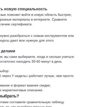
ть новую специальность
язью поможет войти в новую область быстрее,
 разные материалы в интернете. Сравните
аличию сертификата.
нужно разобраться с новым инструментом или
 курсы дают всю нужную для этого
и делами
к: вы сами выбираете, когда и сколько учиться.
статочно находить 30-60 минут в день
выбор:
X через Y недель» работает лучше, чем просто
жание и формат важнее скидки;
 не маркетинговые описания.
 выбрать?
ртами составили сравнительную таблицу
ть то, что подойдет именно вам.