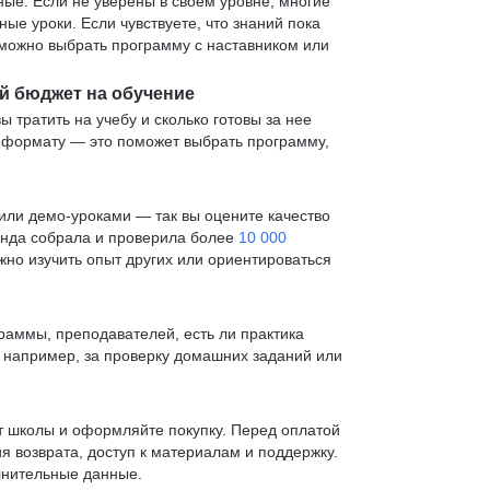
е. Если не уверены в своем уровне, многие
е уроки. Если чувствуете, что знаний пока
— можно выбрать программу с наставником или
й бюджет на обучение
ы тратить на учебу и сколько готовы за нее
и формату — это поможет выбрать программу,
ли демо-уроками — так вы оцените качество
анда собрала и проверила более
10 000
жно изучить опыт других или ориентироваться
раммы, преподавателей, есть ли практика
— например, за проверку домашних заданий или
т школы и оформляйте покупку. Перед оплатой
я возврата, доступ к материалам и поддержку.
лнительные данные.