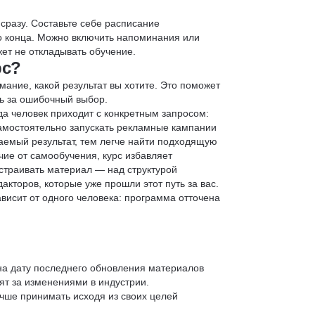
 сразу. Составьте себе расписание
до конца. Можно включить напоминания или
ет не откладывать обучение.
рс?
мание, какой результат вы хотите. Это поможет
ь за ошибочный выбор.
да человек приходит с конкретным запросом:
 самостоятельно запускать рекламные кампании
аемый результат, тем легче найти подходящую
чие от самообучения, курс избавляет
страивать материал — над структурой
кторов, которые уже прошли этот путь за вас.
зависит от одного человека: программа отточена
 на дату последнего обновления материалов
т за изменениями в индустрии.
учше принимать исходя из своих целей