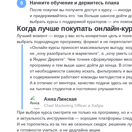
Начните обучение и держитесь плана
6
После покупки вы получите доступ к курсу — иногда
и придерживайтесь его: так больше шансов дойти 
выбрать курсы с поддержкой кураторов — это помож
Когда лучше покупать онлайн-ку
Лучший момент — когда у вас есть конкретная цель и пони
выбрать подходящую программу, формат и не переплатит
«Онлайн-курсы приносят максимальную выгоду, ког
не „хочу разобраться в маркетинге“, а „хочу уметь
в Яндекс Директе“. Чем точнее сформулирован жел
программу и тем выше шанс дойти до конца. В отли
от необходимости самому искать, фильтровать и вы
и содержанием работают команды методистов и реда
А в отличие от ментора, качество подачи здесь не 
на тысячах студентов и постоянно улучшается»
Анна Линская
Chief Marketing Officer в Хабре
При выборе курса смотрите не только на программу, но и
и актуальность инструментов — хорошие платформы следя
И не торопитесь из-за тех же сезонных скидок: решение л
и готовности учиться, а не дедлайна акции.