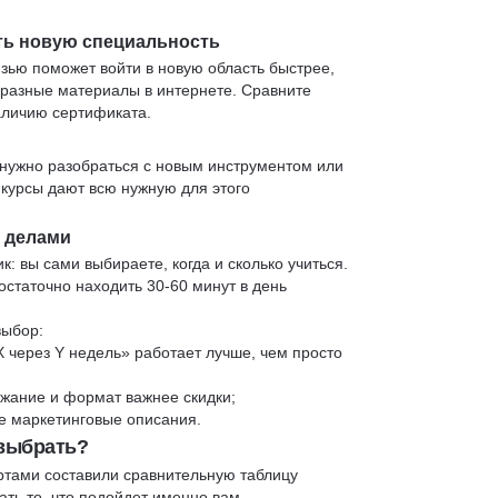
ть новую специальность
язью поможет войти в новую область быстрее,
 разные материалы в интернете. Сравните
аличию сертификата.
нужно разобраться с новым инструментом или
 курсы дают всю нужную для этого
и делами
к: вы сами выбираете, когда и сколько учиться.
статочно находить 30-60 минут в день
выбор:
X через Y недель» работает лучше, чем просто
жание и формат важнее скидки;
 не маркетинговые описания.
 выбрать?
ртами составили сравнительную таблицу
ть то, что подойдет именно вам.