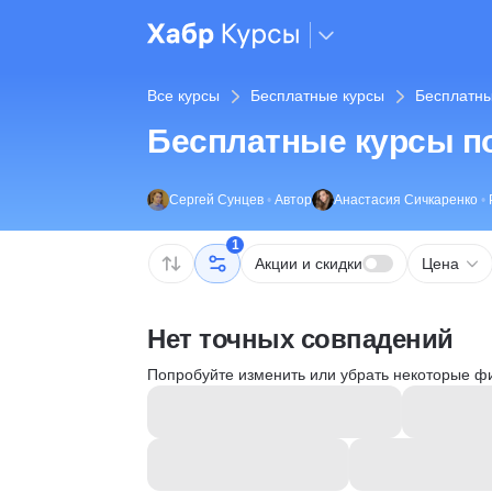
Все курсы
Бесплатные курсы
Бесплатны
Бесплатные курсы по
Сергей Сунцев
•
Автор
Анастасия Сичкаренко
•
1
Акции и скидки
Цена
Нет точных совпадений
Попробуйте изменить или убрать некоторые ф