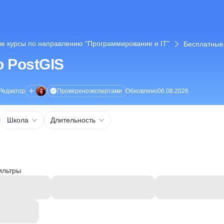
е курсы по направлению "Программирование и IT"
Бесплатные 
 PostGIS
Проверено
экспертами
Редактор
Обновлено
06.08.2026
Школа
Длительность
ильтры