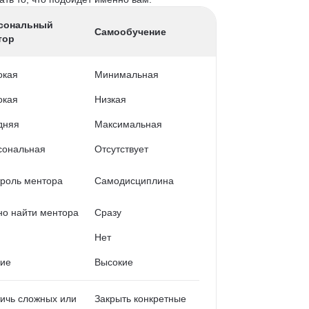
сональный
Самообучение
тор
окая
Минимальная
окая
Низкая
дняя
Максимальная
сональная
Отсутствует
роль ментора
Самодисциплина
о найти ментора
Сразу
Нет
кие
Высокие
ичь сложных или
Закрыть конкретные