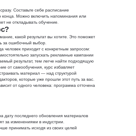
 сразу. Составьте себе расписание
до конца. Можно включить напоминания или
ет не откладывать обучение.
рс?
мание, какой результат вы хотите. Это поможет
ь за ошибочный выбор.
да человек приходит с конкретным запросом:
 самостоятельно запускать рекламные кампании
аемый результат, тем легче найти подходящую
чие от самообучения, курс избавляет
страивать материал — над структурой
кторов, которые уже прошли этот путь за вас.
зависит от одного человека: программа отточена
 на дату последнего обновления материалов
т за изменениями в индустрии.
учше принимать исходя из своих целей