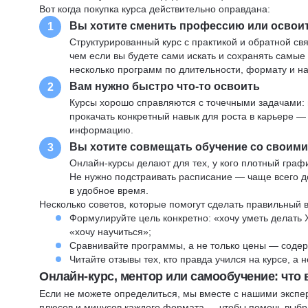
Вот когда покупка курса действительно оправдана:
Вы хотите сменить профессию или освои
1
Структурированный курс с практикой и обратной св
чем если вы будете сами искать и сохранять самые
несколько программ по длительности, формату и н
Вам нужно быстро что-то освоить
2
Курсы хорошо справляются с точечными задачами: 
прокачать конкретный навык для роста в карьере —
информацию.
Вы хотите совмещать обучение со своим
3
Онлайн-курсы делают для тех, у кого плотный графи
Не нужно подстраивать расписание — чаще всего до
в удобное время.
Несколько советов, которые помогут сделать правильный 
Формулируйте цель конкретно: «хочу уметь делать 
«хочу научиться»;
Сравнивайте программы, а не только цены — содер
Читайте отзывы тех, кто правда учился на курсе, а
Онлайн-курс, ментор или самообучение: что
Если не можете определиться, мы вместе с нашими экспе
плюсов и минусов каждого формата — чтобы помочь выбра