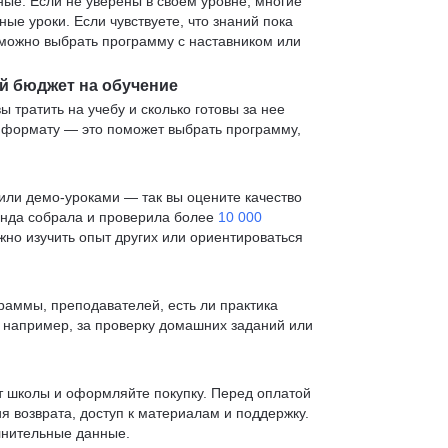
е. Если не уверены в своем уровне, многие
е уроки. Если чувствуете, что знаний пока
— можно выбрать программу с наставником или
й бюджет на обучение
ы тратить на учебу и сколько готовы за нее
и формату — это поможет выбрать программу,
ли демо-уроками — так вы оцените качество
анда собрала и проверила более
10 000
жно изучить опыт других или ориентироваться
раммы, преподавателей, есть ли практика
— например, за проверку домашних заданий или
т школы и оформляйте покупку. Перед оплатой
я возврата, доступ к материалам и поддержку.
лнительные данные.