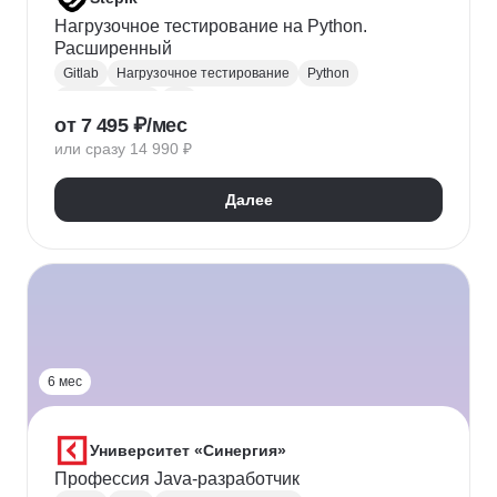
Нагрузочное тестирование на Python.
Расширенный
Gitlab
Нагрузочное тестирование
Python
Тестирование
QA
от 7 495 ₽/мес
Тестирование производительности
или сразу 14 990 ₽
Apache Kafka
gRPC
HTTP
HTTPX
Pydantic
FastAPI
Docker
Grafana
PostgreSQL
Redis
Далее
Объектное хранилище S3
Postman
6 мес
Университет «Синергия»
Профессия Java-разработчик