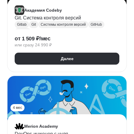
Академия Codeby
Git. Система контроля версий
Gitlab
Git
Системы контроля версий
GitHub
CI / CD
от 1 509 ₽/мес
или сразу 24 990 ₽
Далее
4 мес
Merion Academy
DevOps-инженер с нуля