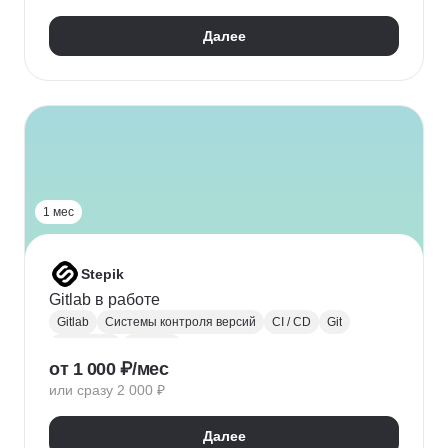
Scrum
Жизненный цикл ПО
API
Auto Layout
Далее
1 мес
Stepik
Gitlab в работе
Gitlab
Системы контроля версий
CI / CD
Git
Markdown
DevOps
от 1 000 ₽/мес
или сразу 2 000 ₽
Далее