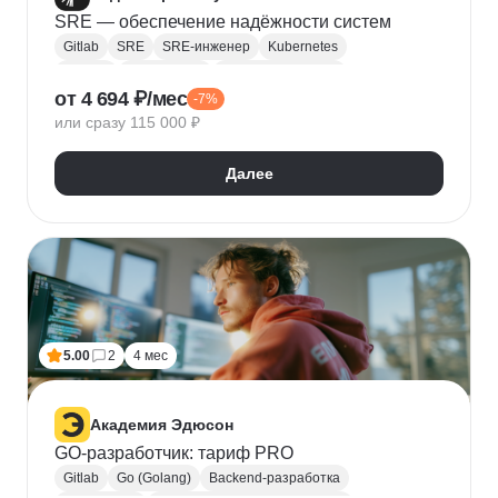
SRE — обеспечение надёжности систем
Gitlab
SRE
SRE-инженер
Kubernetes
Ansible
Мониторинг
Мониторинг сетей
от 4 694 ₽/мес
-7%
Тестирование производительности
Nginx
или сразу 115 000 ₽
Prometheus
Terraform
Grafana
Обработка инцидентов
Далее
Управление инцидентами
SLI
SLO
SLA
Tempo
Loki
Postmortem
Mimir
GoAlert
5.00
2
4 мес
Академия Эдюсон
GO-разработчик: тариф PRO
Gitlab
Go (Golang)
Backend-разработка