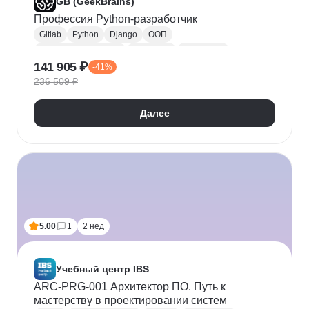
GB (GeekBrains)
Профессия Python-разработчик
Gitlab
Python
Django
ООП
Backend-разработка
JavaScript
HTML/CSS
141 905 ₽
-41%
SQL
Базы данных
MySQL
PostgreSQL
236 509 ₽
Docker
Flask
CI / CD
Git
Разработка
Разработка интернет-магазинов
FastAPI
Далее
Pytest
WebSockets
PyCharm
5.00
1
2 нед
Учебный центр IBS
ARC-PRG-001 Архитектор ПО. Путь к
мастерству в проектировании систем