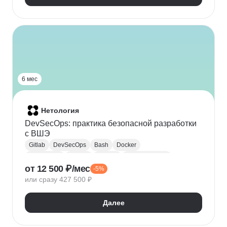
6 мес
Нетология
DevSecOps: практика безопасной разработки
с ВШЭ
Gitlab
DevSecOps
Bash
Docker
Kubernetes
CI / CD
Ansible
Криптография
от 12 500 ₽/мес
-5%
BSIMM
OWASP
Сканирование на уязвимости
или сразу 427 500 ₽
Безопасная разработка
Далее