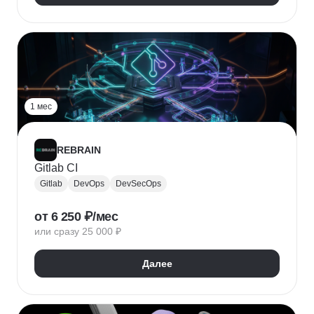
1 мес
REBRAIN
Gitlab CI
Gitlab
DevOps
DevSecOps
от 6 250 ₽/мес
или сразу 25 000 ₽
Далее