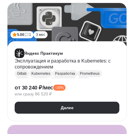
5.00
1
3 мес
Яндекс Практикум
Эксплуатация и разработка в Kubernetes: с
сопровождением
Gitlab
Kubernetes
Разработка
Prometheus
Docker
Grafana
Yandex.Cloud
Helm
от 30 240 ₽/мес
-16%
CI / CD
Мониторинг
или сразу 86 520 ₽
Далее