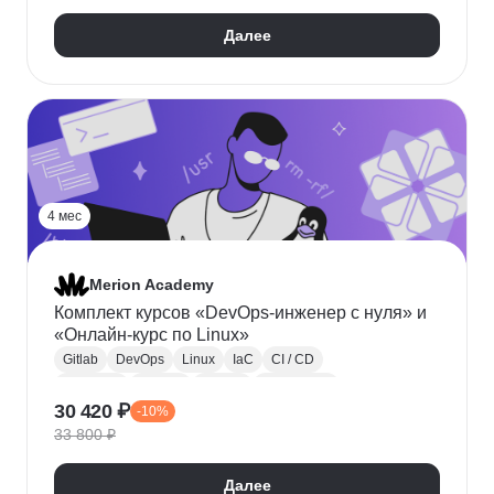
Prometheus
Далее
4 мес
Merion Academy
Комплект курсов «DevOps-инженер с нуля» и
«Онлайн-курс по Linux»
Gitlab
DevOps
Linux
IaC
CI / CD
Terraform
Ansible
Docker
Kubernetes
30 420 ₽
-10%
Jenkins
Prometheus
Grafana
33 800 ₽
Администрирование Linux
Мониторинг
Командная строка
Далее