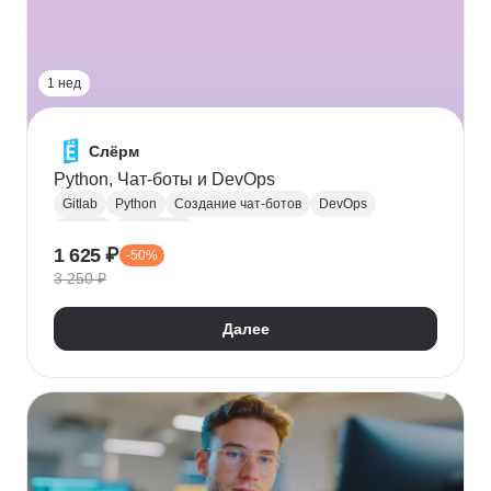
1 нед
Слёрм
Python, Чат-боты и DevOps
Gitlab
Python
Создание чат-ботов
DevOps
CI / CD
Пайплайн
1 625 ₽
-50%
3 250 ₽
Далее