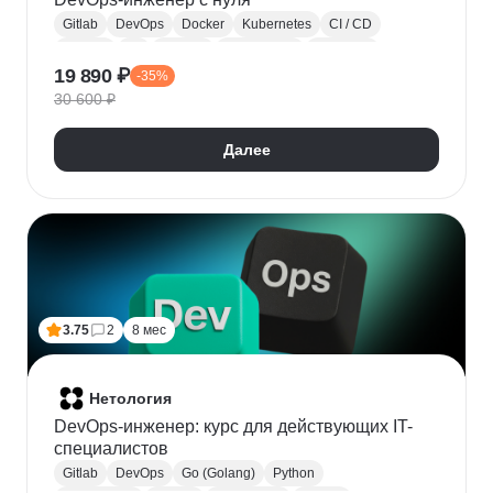
Gitlab
DevOps
Docker
Kubernetes
CI / CD
Ansible
Git
Jenkins
Prometheus
Terraform
19 890 ₽
-35%
Grafana
Контейнеризация
Helm
DevSecOps
30 600 ₽
Мониторинг
Zabbix
Далее
3.75
2
8 мес
Нетология
DevOps-инженер: курс для действующих IT-
специалистов
Gitlab
DevOps
Go (Golang)
Python